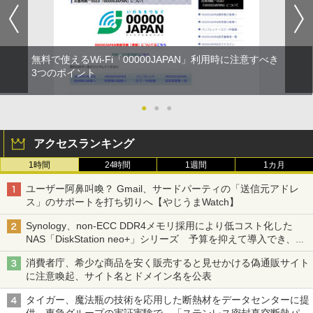
無料で使えるWi-Fi「00000JAPAN」利用時に注意すべき
3つのポイント
●
●
●
アクセスランキング
1時間
24時間
1週間
1カ月
ユーザー阿鼻叫喚？ Gmail、サードパーティの「送信元アドレ
ス」のサポートを打ち切りへ【やじうまWatch】
Synology、non-ECC DDR4メモリ採用により低コスト化した
NAS「DiskStation neo+」シリーズ 予算を抑えて導入でき、
ECCメモリへのアップグレードも可能
消費者庁、希少な商品を安く販売すると見せかける偽通販サイト
に注意喚起、サイト名とドメイン名を公表
タイガー、魔法瓶の技術を応用した断熱材をデータセンターに提
供、東急グループの実証実験で 「ステンレス密封真空断熱パネ