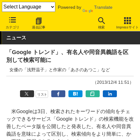
Powered by
Translate
INTERNET Watch
サービス/ソフト
サービス
検索
カテゴリ
過去記事
検索
Impressサイト
ニュース
「Google トレンド」、有名人や同音異義語を区
別して検索可能に
女優の「浅野温子」と作家の「あさのあつこ」など
（2013/12/4 11:51）
リスト
米Googleは3日、検索されたキーワードの傾向をチェ
ックできるサービス「Google トレンド」の検索機能を改
善したベータ版を公開したと発表した。有名人や同音異
義語を意味によって区別し、検索傾向をより簡単に、か