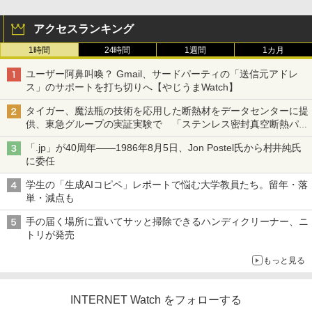
アクセスランキング
1時間
24時間
1週間
1カ月
ユーザー阿鼻叫喚？ Gmail、サードパーティの「送信元アドレ
ス」のサポートを打ち切りへ【やじうまWatch】
タイガー、魔法瓶の技術を応用した断熱材をデータセンターに提
供、東急グループの実証実験で 「ステンレス密封真空断熱パネ
ル TIVIP」
「.jp」が40周年――1986年8月5日、Jon Postel氏から村井純氏
に委任
学生の「生成AIコピペ」レポートで悩む大学教員たち。留年・落
単・減点も
手の届く場所に置いてサッと掃除できるハンディクリーナー、ニ
トリが発売
もっと見る
INTERNET Watch をフォローする