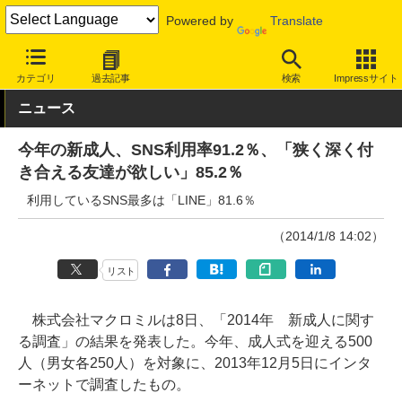
Powered by
Translate
INTERNET Watch
トピック
業界動向
調査
カテゴリ
過去記事
検索
Impressサイト
ニュース
今年の新成人、SNS利用率91.2％、「狭く深く付
き合える友達が欲しい」85.2％
利用しているSNS最多は「LINE」81.6％
（2014/1/8 14:02）
リスト
株式会社マクロミルは8日、「2014年 新成人に関す
る調査」の結果を発表した。今年、成人式を迎える500
人（男女各250人）を対象に、2013年12月5日にインタ
ーネットで調査したもの。