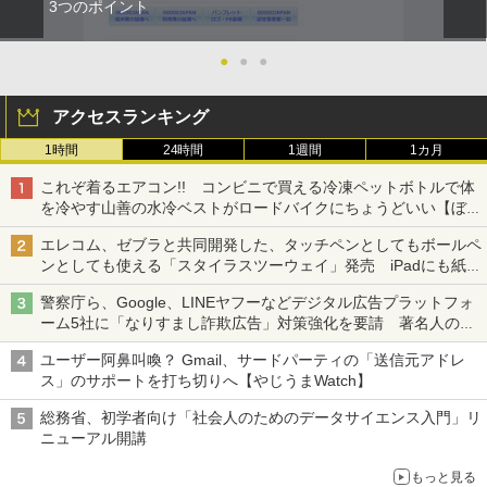
3つのポイント
●
●
●
アクセスランキング
1時間
24時間
1週間
1カ月
これぞ着るエアコン!! コンビニで買える冷凍ペットボトルで体
を冷やす山善の水冷ベストがロードバイクにちょうどいい【ぼっ
ち・ざ・ろーど！その14】【空いた時間でなにしてる？】
エレコム、ゼブラと共同開発した、タッチペンとしてもボールペ
ンとしても使える「スタイラスツーウェイ」発売 iPadにも紙に
も、持ち替えずに書き込める
警察庁ら、Google、LINEヤフーなどデジタル広告プラットフォ
ーム5社に「なりすまし詐欺広告」対策強化を要請 著名人の写
真や映像を使った投資詐欺などへの対策として
ユーザー阿鼻叫喚？ Gmail、サードパーティの「送信元アドレ
ス」のサポートを打ち切りへ【やじうまWatch】
総務省、初学者向け「社会人のためのデータサイエンス入門」リ
ニューアル開講
もっと見る