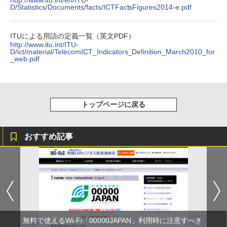
D/Statistics/Documents/facts/ICTFactsFigures2014-e.pdf
ITUによる用語の定義一覧（英文PDF）
http://www.itu.int/ITU-
D/ict/material/TelecomICT_Indicators_Definition_March2010_for
_web.pdf
トップページに戻る
おすすめ記事
無料で使えるWi-Fi「00000JAPAN」利用時に注意すべき