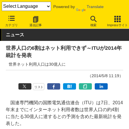
Powered by
Translate
INTERNET Watch
トピック
業界動向
調査
カテゴリ
過去記事
検索
Impressサイト
ニュース
世界人口の6割はネット利用できず～ITUが2014年
統計を発表
世界ネット利用人口は30億人に
（2014/5/8 11:19）
リスト
国連専門機関の国際電気通信連合（ITU）は7日、2014
年末までにインターネット利用者数は世界人口の約4割
に当たる30億人に達するとの予測を含めた最新統計を発
表した。