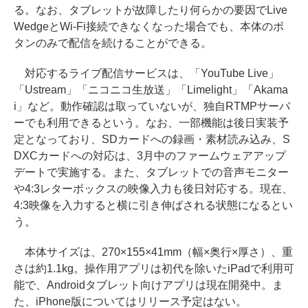
る。なお、タブレットが故障したり何らかの要因でLive
WedgeとWi-Fi接続できなくなった場合でも、本体のボ
タンのみで配信を続けることができる。
対応するライブ配信サービスは、「YouTube Live」
「Ustream」「ニコニコ生放送」「Limelight」「Akama
i」など。動作確認は取っていないが、独自RTMPサーバ
ーでも利用できるという。なお、一部機能は後日実装予
定となっており、SDカードへの録画・素材読み込み、S
DXCカードへの対応は、3月中のファームウェアアップ
デートで実施する。また、タブレットでの音声モニター
や4:3レターボックスの映像入力も後日対応する。現在、
4:3映像を入力すると横に引き伸ばされる状態になるとい
う。
本体サイズは、270×155×41mm（幅×奥行×厚さ）、重
さは約1.1kg。操作用アプリは初代を除いたiPadで利用可
能で、Androidタブレット向けアプリは現在開発中。ま
た、iPhone版についてはリリース予定はない。