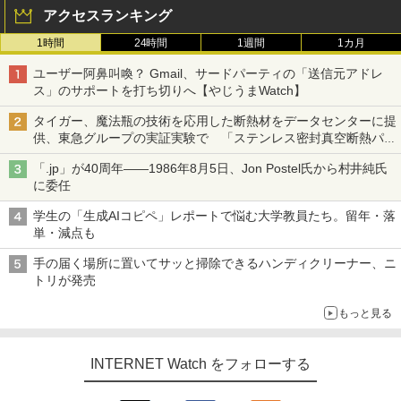
アクセスランキング
1時間
24時間
1週間
1カ月
ユーザー阿鼻叫喚？ Gmail、サードパーティの「送信元アドレ
ス」のサポートを打ち切りへ【やじうまWatch】
タイガー、魔法瓶の技術を応用した断熱材をデータセンターに提
供、東急グループの実証実験で 「ステンレス密封真空断熱パネ
ル TIVIP」
「.jp」が40周年――1986年8月5日、Jon Postel氏から村井純氏
に委任
学生の「生成AIコピペ」レポートで悩む大学教員たち。留年・落
単・減点も
手の届く場所に置いてサッと掃除できるハンディクリーナー、ニ
トリが発売
もっと見る
INTERNET Watch をフォローする