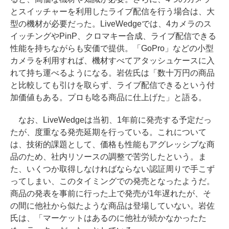
とスイッチャーを利用したライブ配信を行う場合は、大
型の機材が必要だった。LiveWedgeでは、4カメラのス
イッチングやPinP、クロマキー合成、ライブ配信できる
性能を持ちながらも安価で提供。「GoPro」などの小型
カメラを利用すれば、機材すべてアタッシュケースに入
れて持ち運べるようになる。岩佐氏は「数十万円の商品
と比較しても引けを取らず、ライブ配信できるという付
加価値もある。プロも唸る商品に仕上げた」と語る。
なお、LiveWedgeは当初、1年前に発売する予定だっ
たが、度重なる発売延期を行っている。これについて
は、技術的課題として、価格も性能もアグレッシブな商
品のため、社内リソースの調整で苦労したという。ま
た、いくつか取得しなければならない認証周りで手こず
ってしまい、このタイミングでの発売となったようだ。
商品の発表を事前に行った上で発売が1年遅れたが、そ
の間に他社から似たような商品は登場していない。岩佐
氏は、「マーケットはあるのに他社が続かなかったた