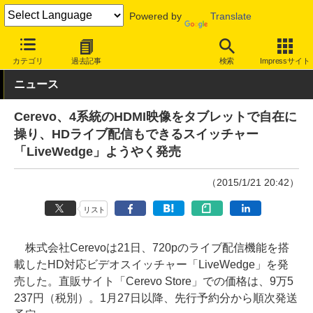
Powered by
Translate
INTERNET Watch
ハードウェア
周辺機器
カテゴリ
過去記事
検索
Impressサイト
ニュース
Cerevo、4系統のHDMI映像をタブレットで自在に
操り、HDライブ配信もできるスイッチャー
「LiveWedge」ようやく発売
（2015/1/21 20:42）
リスト
株式会社Cerevoは21日、720pのライブ配信機能を搭
載したHD対応ビデオスイッチャー「LiveWedge」を発
売した。直販サイト「Cerevo Store」での価格は、9万5
237円（税別）。1月27日以降、先行予約分から順次発送