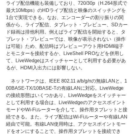
ライブ配信機能も装備しており、720/30p（H.264形式で
最大10Mbps）のHDライブ配信と映像のスイッチングを
1台で実現できる。なお、エンコーダーの割り振りの関
係から、ライブ配信、タブレット・プレビュー、SDカー
ド録画は排他利用。例えばライブ配信を開始すると、タ
ブレット・プレビューでは、映像が表示されない（操作
は可能）ため、配信時はプレビューアウト用HDMI端子
とモニターを接続するか、LiveShell PROなどを併用し
て、LiveWedgeはスイッチャーとして利用する必要があ
るが、HDMI入出力には影響しない。
ネットワークは、IEEE 802.11 a/b/g/nの無線LANと、1
00BASE-TX/10BASE-Tの有線LANに対応。LiveWedge
の接続形態はいくつかあり、LiveWedgeをスイッチャー
として利用する場合は、LiveWedgeのアクセスポイント
モードやWi-Fiルーターを介して、操作用タブレットと接
続できる。また、ライブ配信はWi-Fiルーターや有線LAN
経由で可能。有線LAN使用時は、アクセスポイントモー
ドをオンにすることで、操作用タブレットを接続でき