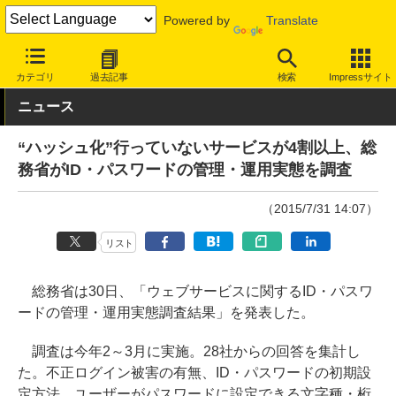
Powered by
Translate
INTERNET Watch
トピック
セキュリティ
調査
カテゴリ
過去記事
検索
Impressサイト
ニュース
“ハッシュ化”行っていないサービスが4割以上、総
務省がID・パスワードの管理・運用実態を調査
（2015/7/31 14:07）
リスト
総務省は30日、「ウェブサービスに関するID・パスワ
ードの管理・運用実態調査結果」を発表した。
調査は今年2～3月に実施。28社からの回答を集計し
た。不正ログイン被害の有無、ID・パスワードの初期設
定方法、ユーザーがパスワードに設定できる文字種・桁