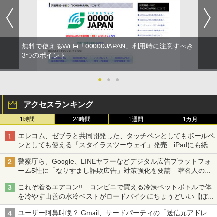
無料で使えるWi-Fi「00000JAPAN」利用時に注意すべき
3つのポイント
●
●
●
アクセスランキング
1時間
24時間
1週間
1カ月
エレコム、ゼブラと共同開発した、タッチペンとしてもボールペ
ンとしても使える「スタイラスツーウェイ」発売 iPadにも紙に
も、持ち替えずに書き込める
警察庁ら、Google、LINEヤフーなどデジタル広告プラットフォ
ーム5社に「なりすまし詐欺広告」対策強化を要請 著名人の写
真や映像を使った投資詐欺などへの対策として
これぞ着るエアコン!! コンビニで買える冷凍ペットボトルで体
を冷やす山善の水冷ベストがロードバイクにちょうどいい【ぼっ
ち・ざ・ろーど！その14】【空いた時間でなにしてる？】
ユーザー阿鼻叫喚？ Gmail、サードパーティの「送信元アドレ