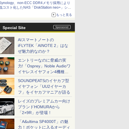
Synology、non-ECC DDR4メモリ採用により
低コスト化したNAS「DiskStation neo+」シリ
ーズ 予算を抑えて導入でき、ECCメモリへの
もっと見る
アップグレードも可能
Special Site
AIスマートノートの
iFLYTEK「AINOTE 2」はな
ぜ魅力的なのか？
エントリーなのに脅威の実
力!「Osprey」Noble Audioワ
イヤレスイヤフォン4機種を
一気に聴く
SOUNDPEATSのイヤカフ型
イヤフォン「UU2イヤーカ
フ」をイヤカフマニアが語る
レイズのプレミアムカー向け
ブランドHOMURAから
「2×9R」が登場！
「A&ultima SP4000T」の魅
力！ポケットに入るオーディ