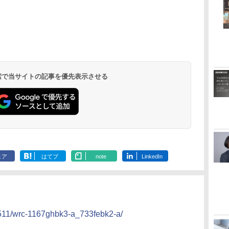
 検索で当サイトの記事を優先表示させる
ェア
はてブ
note
LinkedIn
1511/wrc-1167ghbk3-a_733febk2-a/