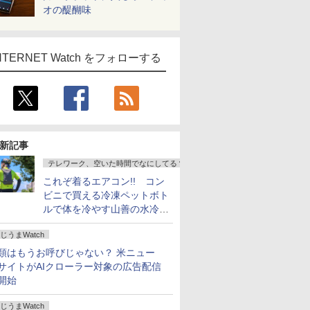
オの醍醐味
NTERNET Watch をフォローする
新記事
テレワーク、空いた時間でなにしてる？
これぞ着るエアコン!! コン
ビニで買える冷凍ペットボト
ルで体を冷やす山善の水冷ベ
ストがロードバイクにちょう
じうまWatch
どいい【ぼっち・ざ・ろー
ど！その14】
類はもうお呼びじゃない？ 米ニュー
サイトがAIクローラー対象の広告配信
開始
じうまWatch