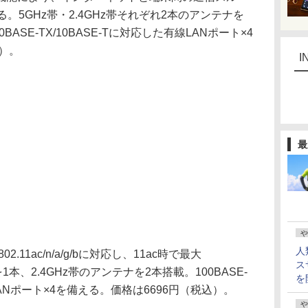
る。5GHz帯・2.4GHz帯それぞれ2本のアンテナを
0BASE-TX/10BASE-Tに対応した有線LANポート×4
込）。
I
最
や
人
02.11ac/n/a/g/bに対応し、11ac時で最大
ス
を1本、2.4GHz帯のアンテナを2本搭載。100BASE-
を
線LANポート×4を備える。価格は6696円（税込）。
や