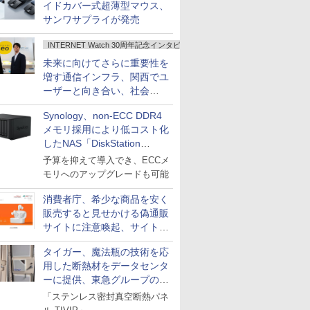
イドカバー式超薄型マウス、
サンワサプライが発売
INTERNET Watch 30周年記念インタビュー
未来に向けてさらに重要性を
増す通信インフラ、関西でユ
ーザーと向き合い、社会
の“あたらしい”を起動し続け
Synology、non-ECC DDR4
る～オプテージ
メモリ採用により低コスト化
したNAS「DiskStation
neo+」シリーズ
予算を抑えて導入でき、ECCメ
モリへのアップグレードも可能
消費者庁、希少な商品を安く
販売すると見せかける偽通販
サイトに注意喚起、サイト名
とドメイン名を公表
タイガー、魔法瓶の技術を応
用した断熱材をデータセンタ
ーに提供、東急グループの実
証実験で
「ステンレス密封真空断熱パネ