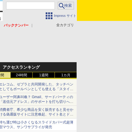
Impress サイト
全カテゴリ
バックナンバー
アクセスランキング
時間
24時間
1週間
1カ月
エレコム、ゼブラと共同開発した、タッチペン
としてもボールペンとしても使える「スタイラ
スツーウェイ」発売 iPadにも紙にも、持ち替
ユーザー阿鼻叫喚？ Gmail、サードパーティの
えずに書き込める
「送信元アドレス」のサポートを打ち切りへ
【やじうまWatch】
消費者庁、希少な商品を安く販売すると見せか
ける偽通販サイトに注意喚起、サイト名とドメ
イン名を公表
持ち運び時は小さくなるスライドカバー式超薄
型マウス、サンワサプライが発売