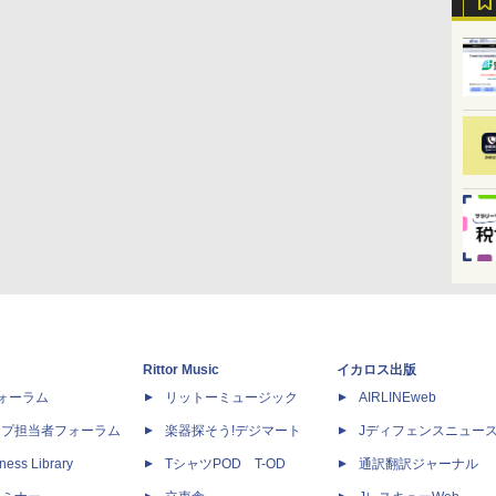
Rittor Music
イカロス出版
dフォーラム
リットーミュージック
AIRLINEweb
ップ担当者フォーラム
楽器探そう!デジマート
Jディフェンスニュー
ness Library
TシャツPOD T-OD
通訳翻訳ジャーナル