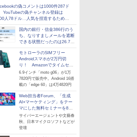
acebookの偽コメントは1000件287ド
、YouTubeの偽チャンネル登録は
000人78ドル…人気を捏造するための
格リストが公開中
国内の銀行・信金386行のう
ち、なりすましメールを遮断
できる状態だったのは26.7％
にとどまる～GMOブランド
モトローラのSIMフリー
セキュリティ調査
Androidスマホが2万円切
り！ Amazonでタイムセー
ル
6.9インチ「moto g06」が1万
7820円で販売中。Android 16搭
載の「edge 60」は4万4820円
Web担当者Forum、「生成
AI×マーケティング」をテー
マにした無料セミナーを8月
27日にオンライン開催
サイバーエージェントや文藝春
秋、日本マイクロソフトなどが
登壇