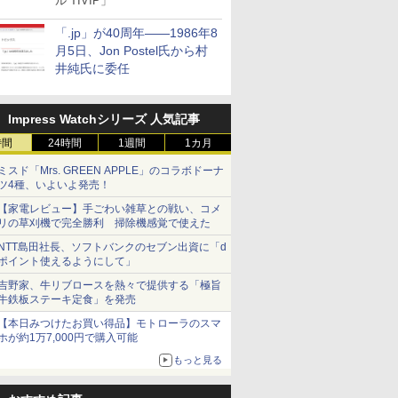
ル TIVIP」
「.jp」が40周年――1986年8
月5日、Jon Postel氏から村
井純氏に委任
Impress Watchシリーズ 人気記事
時間
24時間
1週間
1カ月
ミスド「Mrs. GREEN APPLE」のコラボドーナ
ツ4種、いよいよ発売！
【家電レビュー】手ごわい雑草との戦い、コメ
リの草刈機で完全勝利 掃除機感覚で使えた
NTT島田社長、ソフトバンクのセブン出資に「d
ポイント使えるようにして」
吉野家、牛リブロースを熱々で提供する「極旨
牛鉄板ステーキ定食」を発売
【本日みつけたお買い得品】モトローラのスマ
ホが約1万7,000円で購入可能
もっと見る