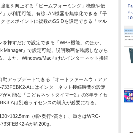
強度を向上する「ビームフォーミング」機能や伝
F
ル
ド」が利用可能。有線LAN機器を無線化できる「子
1
クセスポイントに複数のSSIDを設定できる「マル
価
を押すだけで設定できる「WPS機能」のほか、
yLink Manager」で設定可能。説明動画を確認しながら
また、Windows/Mac向けのインターネット接続
動アップデートできる「オートファームウェアア
733FEBK2-Aにはインターネット接続時間の設定
グが可能な「こどもネットタイマー2」の3年ライセ
GHBK3-Aは別途ライセンスの購入が必要になる。
0×182.5mm（幅×奥行×高さ）、重さはWRC-
-733FEBK2-Aが約200g。