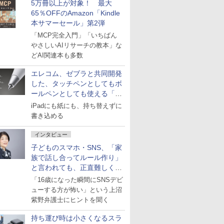
5万冊以上が対象！ 最大
65％OFFのAmazon「Kindle
本サマーセール」第2弾
「MCP完全入門」「いちばん
やさしいAIリサーチの教本」な
どAI関連本も多数
エレコム、ゼブラと共同開発
した、タッチペンとしてもボ
ールペンとしても使える「ス
タイラスツーウェイ」発売
iPadにも紙にも、持ち替えずに
書き込める
インタビュー
子どものスマホ・SNS、「家
族で話し合ってルール作り」
と言われても、正直難しくな
いですか？
「16歳になった瞬間にSNSデビ
ューする方が怖い」という上沼
紫野弁護士にヒントを聞く
持ち運び時は小さくなるスラ