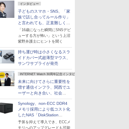
インタビュー
子どものスマホ・SNS、「家
族で話し合ってルール作り」
と言われても、正直難しくな
いですか？
「16歳になった瞬間にSNSデビ
ューする方が怖い」という上沼
紫野弁護士にヒントを聞く
持ち運び時は小さくなるスラ
イドカバー式超薄型マウス、
サンワサプライが発売
INTERNET Watch 30周年記念インタビュー
未来に向けてさらに重要性を
増す通信インフラ、関西でユ
ーザーと向き合い、社会
の“あたらしい”を起動し続け
Synology、non-ECC DDR4
る～オプテージ
メモリ採用により低コスト化
したNAS「DiskStation
neo+」シリーズ
予算を抑えて導入でき、ECCメ
モリへのアップグレードも可能