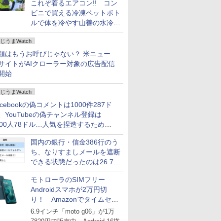
これぞ着るエアコン!! コン
ビニで買える冷凍ペットボト
ルで体を冷やす山善の水冷ベ
ストがロードバイクにちょう
じうまWatch
どいい【ぼっち・ざ・ろー
ど！その14】
類はもうお呼びじゃない？ 米ニュー
サイトがAIクローラー対象の広告配信
開始
じうまWatch
acebookの偽コメントは1000件287ド
、YouTubeの偽チャンネル登録は
000人78ドル…人気を捏造するための
格リストが公開中
国内の銀行・信金386行のう
ち、なりすましメールを遮断
できる状態だったのは26.7％
にとどまる～GMOブランド
モトローラのSIMフリー
セキュリティ調査
Androidスマホが2万円切
り！ Amazonでタイムセー
ル
6.9インチ「moto g06」が1万