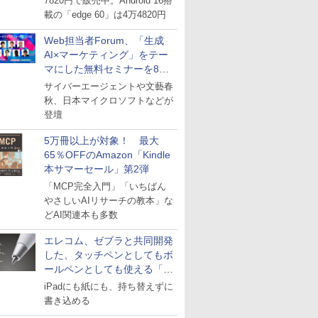
7820円で販売中。Android 16搭
載の「edge 60」は4万4820円
Web担当者Forum、「生成
AI×マーケティング」をテー
マにした無料セミナーを8月
27日にオンライン開催
サイバーエージェントや文藝春
秋、日本マイクロソフトなどが
登壇
5万冊以上が対象！ 最大
65％OFFのAmazon「Kindle
本サマーセール」第2弾
「MCP完全入門」「いちばん
やさしいAIリサーチの教本」な
どAI関連本も多数
エレコム、ゼブラと共同開発
した、タッチペンとしてもボ
ールペンとしても使える「ス
タイラスツーウェイ」発売
iPadにも紙にも、持ち替えずに
書き込める