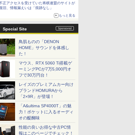
不正アクセスを受けていた将棋連盟のサイトが
復旧、情報漏えいは「痕跡なし」
もっと見る
Special Site
鳥肌ものの「DENON
HOME」サウンドを体感し
た！
マウス、RTX 5060 Ti搭載ゲ
ーミングPCが7万5,000円オ
フで30万円台！
レイズのプレミアムカー向け
ブランドHOMURAから
「2×9R」が登場！
「A&ultima SP4000T」の魅
力！ポケットに入るオーディ
オの醍醐味
性能の良いお得な中古PC情
報はこのページでチェック！