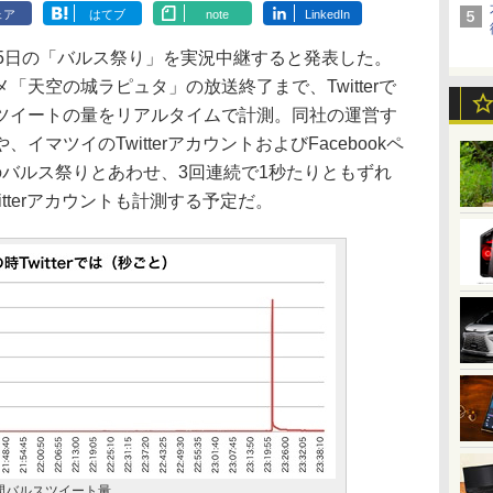
ェア
はてブ
note
LinkedIn
15日の「バルス祭り」を実況中継すると発表した。
天空の城ラピュタ」の放送終了まで、Twitterで
ツイートの量をリアルタイムで計測。同社の運営す
マツイのTwitterアカウントおよびFacebookペ
のバルス祭りとあわせ、3回連続で1秒たりともずれ
tterアカウントも計測する予定だ。
秒間バルスツイート量