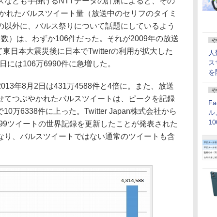
スなども手掛けるNTTデータの計測によると、その
やかれたバルスツイート量（放送中のセリフのタイミ
の以外に、バルス祭りについて話題にしているよう
数）は、わずか106件だった。それが2009年の放送
や
て東日本大震災後に日本でTwitterの利用が拡大した
人
ス
日には106万6990件に急増した。
を
3年8月2日は431万4588件と4倍に。また、放送
や
せてつぶやかれたバルスツイートは、ピークを記録
F
0万6338件に上った。Twitter Japan株式会社から
ル
1
199ツイートの世界記録を更新したことが発表された
価
異なり、バルスツイートではない通常のツイートも含