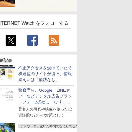
NTERNET Watch をフォローする
新記事
不正アクセスを受けていた将
棋連盟のサイトが復旧、情報
漏えいは「痕跡なし」
警察庁ら、Google、LINEヤ
フーなどデジタル広告プラッ
トフォーム5社に「なりすま
し詐欺広告」対策強化を要請
著名人の写真や映像を使った投
資詐欺などへの対策として
テレワーク、空いた時間でなにしてる？