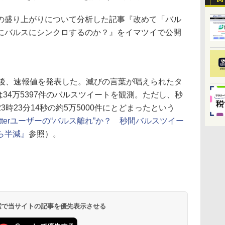
の盛り上がりについて分析した記事『改めて「バル
にバルスにシンクロするのか？』をイマツイで公開
了後、速報値を発表した。滅びの言葉が唱えられたタ
は34万5397件のバルスツイートを観測。ただし、秒
時23分14秒の約5万5000件にとどまったという
itterユーザーの“バルス離れ”か？ 秒間バルスツイー
ら半減』
参照）。
 検索で当サイトの記事を優先表示させる