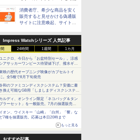
消費者庁、希少な商品を安く
販売すると見せかける偽通販
サイトに注意喚起、サイト名
とドメイン名を公表
Impress Watchシリーズ 人気記事
時間
24時間
1週間
1カ月
ユニクロ、今日から「お盆特別セール」。涼感
シアサッカーワンピース待望値下げ、撥水ギア
ショーツは1990円に
東映の歴代オープニング映像がカプセルトイ
に。全5種で8月下旬発売
令和のファミコンディスクシステム？安価に書
き換え可能なGB用「しましまディスクシステ
ム」
カルディ、オンライン限定「ネコバッグ＆タン
ブラーセット」を一般販売。7月の抽選販売の
当選無効分
イオン、ウイスキー「山崎」「白州」「響」な
ど7種を抽選販売。応募は本日20時まで
もっと見る
おすすめ記事