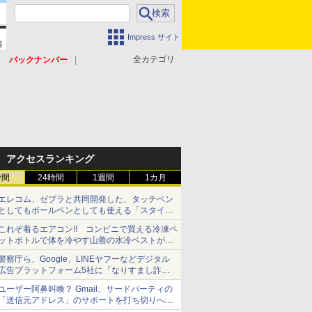
Impress サイト
全カテゴリ
バックナンバー
アクセスランキング
時間
24時間
1週間
1カ月
エレコム、ゼブラと共同開発した、タッチペン
としてもボールペンとしても使える「スタイラ
スツーウェイ」発売 iPadにも紙にも、持ち替
これぞ着るエアコン!! コンビニで買える冷凍ペ
えずに書き込める
ットボトルで体を冷やす山善の水冷ベストがロ
ードバイクにちょうどいい【ぼっち・ざ・ろー
警察庁ら、Google、LINEヤフーなどデジタル
ど！その14】【空いた時間でなにしてる？】
広告プラットフォーム5社に「なりすまし詐欺
広告」対策強化を要請 著名人の写真や映像を
ユーザー阿鼻叫喚？ Gmail、サードパーティの
使った投資詐欺などへの対策として
「送信元アドレス」のサポートを打ち切りへ
【やじうまWatch】