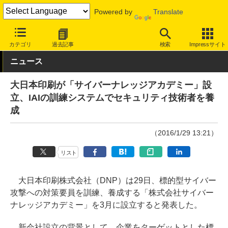
Powered by
Translate
INTERNET Watch
トピック
セキュリティ
その他
カテゴリ
過去記事
検索
Impressサイト
ニュース
大日本印刷が「サイバーナレッジアカデミー」設
立、IAIの訓練システムでセキュリティ技術者を養
成
（2016/1/29 13:21）
リスト
大日本印刷株式会社（DNP）は29日、標的型サイバー
攻撃への対策要員を訓練、養成する「株式会社サイバー
ナレッジアカデミー」を3月に設立すると発表した。
新会社設立の背景として、企業をターゲットとした標