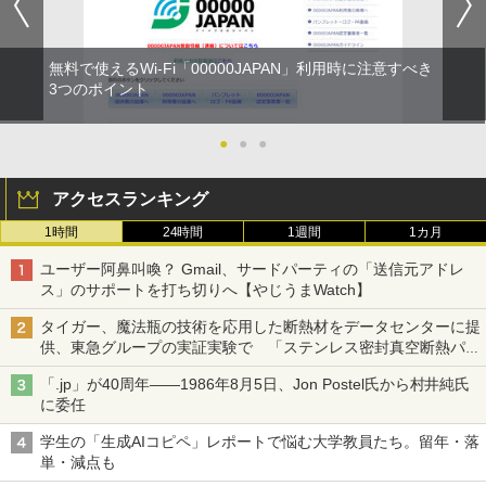
無料で使えるWi-Fi「00000JAPAN」利用時に注意すべき
3つのポイント
●
●
●
アクセスランキング
1時間
24時間
1週間
1カ月
ユーザー阿鼻叫喚？ Gmail、サードパーティの「送信元アドレ
ス」のサポートを打ち切りへ【やじうまWatch】
タイガー、魔法瓶の技術を応用した断熱材をデータセンターに提
供、東急グループの実証実験で 「ステンレス密封真空断熱パネ
ル TIVIP」
「.jp」が40周年――1986年8月5日、Jon Postel氏から村井純氏
に委任
学生の「生成AIコピペ」レポートで悩む大学教員たち。留年・落
単・減点も