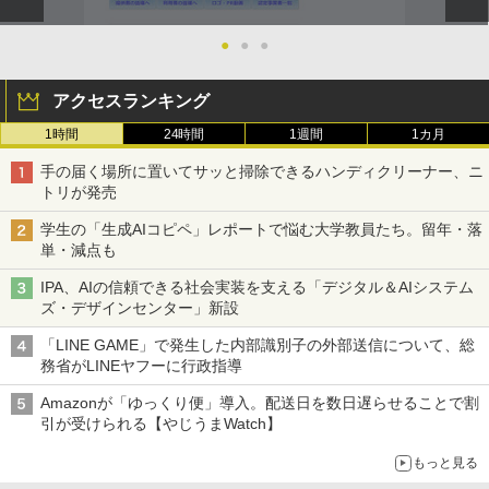
●
●
●
アクセスランキング
1時間
24時間
1週間
1カ月
手の届く場所に置いてサッと掃除できるハンディクリーナー、ニ
トリが発売
学生の「生成AIコピペ」レポートで悩む大学教員たち。留年・落
単・減点も
IPA、AIの信頼できる社会実装を支える「デジタル＆AIシステム
ズ・デザインセンター」新設
「LINE GAME」で発生した内部識別子の外部送信について、総
務省がLINEヤフーに行政指導
Amazonが「ゆっくり便」導入。配送日を数日遅らせることで割
引が受けられる【やじうまWatch】
もっと見る