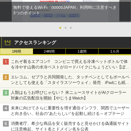
無料で使えるWi-Fi「00000JAPAN」利用時に注意すべき
3つのポイント
●
●
●
アクセスランキング
1時間
24時間
1週間
1カ月
これぞ着るエアコン!! コンビニで買える冷凍ペットボトルで体
を冷やす山善の水冷ベストがロードバイクにちょうどいい【ぼっ
ち・ざ・ろーど！その14】【空いた時間でなにしてる？】
エレコム、ゼブラと共同開発した、タッチペンとしてもボールペ
ンとしても使える「スタイラスツーウェイ」発売 iPadにも紙に
も、持ち替えずに書き込める
人類はもうお呼びじゃない？ 米ニュースサイトがAIクローラー
対象の広告配信を開始【やじうまWatch】
未来に向けてさらに重要性を増す通信インフラ、関西でユーザー
と向き合い、社会の“あたらしい”を起動し続ける～オプテージ
消費者庁、希少な商品を安く販売すると見せかける偽通販サイト
に注意喚起、サイト名とドメイン名を公表