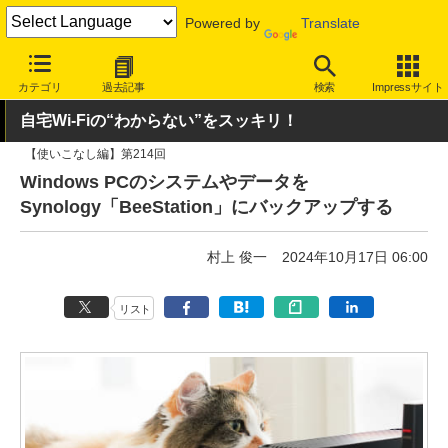
Powered by
Translate
INTERNET Watch
ハードウェア
ガジェット
カテゴリ
過去記事
検索
Impressサイト
自宅Wi-Fiの“わからない”をスッキリ！
【使いこなし編】第214回
Windows PCのシステムやデータを
Synology「BeeStation」にバックアップする
村上 俊一
2024年10月17日 06:00
リスト