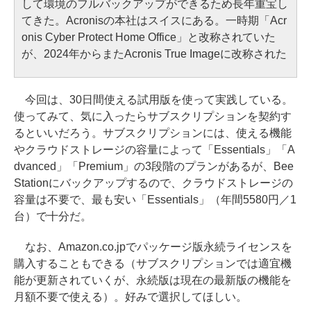
して環境のフルバックアップができるため長年重宝し
てきた。Acronisの本社はスイスにある。一時期「Acr
onis Cyber Protect Home Office」と改称されていた
が、2024年からまたAcronis True Imageに改称された
今回は、30日間使える試用版を使って実践している。
使ってみて、気に入ったらサブスクリプションを契約す
るといいだろう。サブスクリプションには、使える機能
やクラウドストレージの容量によって「Essentials」「A
dvanced」「Premium」の3段階のプランがあるが、Bee
Stationにバックアップするので、クラウドストレージの
容量は不要で、最も安い「Essentials」（年間5580円／1
台）で十分だ。
なお、Amazon.co.jpでパッケージ版永続ライセンスを
購入することもできる（サブスクリプションでは適宜機
能が更新されていくが、永続版は現在の最新版の機能を
月額不要で使える）。好みで選択してほしい。