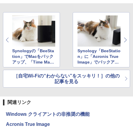
Synologyの「BeeSta
Synology「BeeStatio
tion」でMacをバック
n」に「Acronis True
アップ、「Time Mach
Image」でバックアッ
ine」を使いこなす！
プしたWindows 11シ
ステムを使って、トラ
［自宅Wi-Fiの“わからない”をスッキリ！］の他の
ブル発生時にPCを復元
記事を見る
する
関連リンク
Windows クライアントの非推奨の機能
Acronis True Image