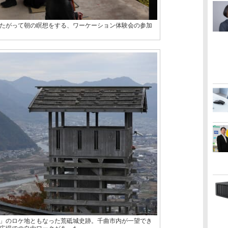
たがって朝の瞑想をする、ワーケーション体験会の参加
」のロケ地ともなった荒砥城史跡。千曲市内が一望でき