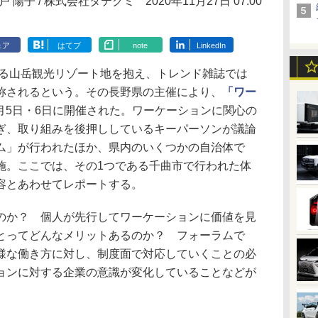
戸 陽子 / 株式会社タテグミ
2020年11月27日 07:00
ェア
はてブ
note
LinkedIn
れる山岳観光リゾート地を抱え、トレンド雑誌では
称されるという。その長野県の主催により、
「ワー
1月5日・6日に開催された。ワーケーションに関心の
ぎ、取り組みを後押ししているキーパーソンが議論
ム」が行われたほか、県内のいくつかの自治体で
施。ここでは、その1つである千曲市で行われた体
容とあわせてレポートする。
か？ 個人が先行してワーケーションに価値を見
とってどんなメリットあるのか？ フォーラムで
様な働き方に対し、制度面で対応していくことの必
ョンに対する企業の意識が変化していることなどが