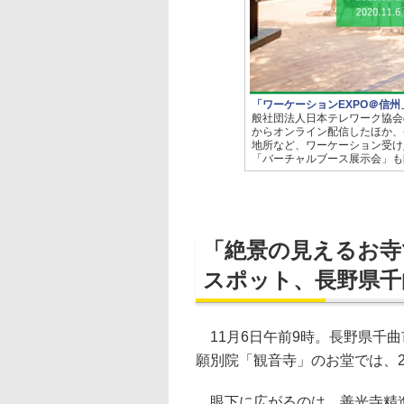
「ワーケーションEXPO＠信州
般社団法人日本テレワーク協会
からオンライン配信したほか、
地所など、ワーケーション受け
「バーチャルブース展示会」も
「絶景の見えるお寺
スポット、長野県千
11月6日午前9時。長野県千曲
願別院「観音寺」のお堂では、
眼下に広がるのは、善光寺精進