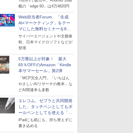
7820円で販売中。Android 16搭
載の「edge 60」は4万4820円
Web担当者Forum、「生成
AI×マーケティング」をテー
マにした無料セミナーを8月
27日にオンライン開催
サイバーエージェントや文藝春
秋、日本マイクロソフトなどが
登壇
5万冊以上が対象！ 最大
65％OFFのAmazon「Kindle
本サマーセール」第2弾
「MCP完全入門」「いちばん
やさしいAIリサーチの教本」な
どAI関連本も多数
エレコム、ゼブラと共同開発
した、タッチペンとしてもボ
ールペンとしても使える「ス
タイラスツーウェイ」発売
iPadにも紙にも、持ち替えずに
書き込める