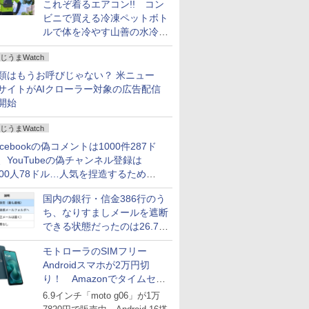
これぞ着るエアコン!! コン
ビニで買える冷凍ペットボト
ルで体を冷やす山善の水冷ベ
ストがロードバイクにちょう
じうまWatch
どいい【ぼっち・ざ・ろー
ど！その14】
類はもうお呼びじゃない？ 米ニュー
サイトがAIクローラー対象の広告配信
開始
じうまWatch
acebookの偽コメントは1000件287ド
、YouTubeの偽チャンネル登録は
000人78ドル…人気を捏造するための
格リストが公開中
国内の銀行・信金386行のう
ち、なりすましメールを遮断
できる状態だったのは26.7％
にとどまる～GMOブランド
モトローラのSIMフリー
セキュリティ調査
Androidスマホが2万円切
り！ Amazonでタイムセー
ル
6.9インチ「moto g06」が1万