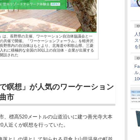
や
人
」
は、長野県の主催、ワーケーション自治体協議会と一
ス
の共催で開催。「ワーケーションフォーラム」を軽井沢
長野県内の自治体はもとより、北海道や和歌山県、三菱
を
入れに積極的な全国の30以上の自治体・企業が出展する
開設された
や
F
ル
1
で瞑想」が人気のワーケーション
価
曲市
市、標高520メートルの山道沿いに建つ善光寺大本
20人近くが瞑想を行っていた。
落としの湯として知られる戸倉上山田温泉の町並