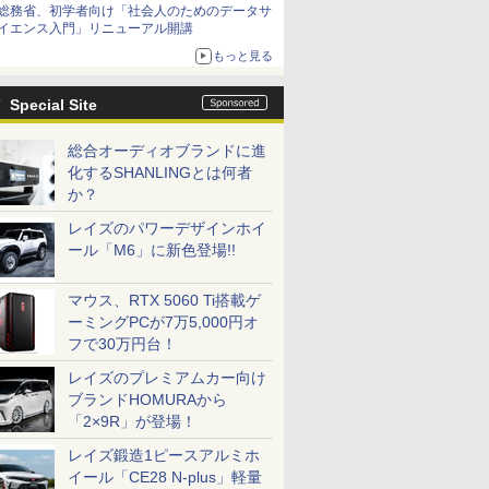
総務省、初学者向け「社会人のためのデータサ
イエンス入門」リニューアル開講
もっと見る
Special Site
総合オーディオブランドに進
化するSHANLINGとは何者
か？
レイズのパワーデザインホイ
ール「M6」に新色登場!!
マウス、RTX 5060 Ti搭載ゲ
ーミングPCが7万5,000円オ
フで30万円台！
レイズのプレミアムカー向け
ブランドHOMURAから
「2×9R」が登場！
レイズ鍛造1ピースアルミホ
イール「CE28 N-plus」軽量