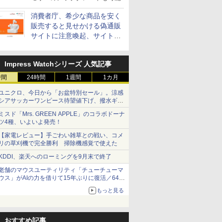
消費者庁、希少な商品を安く
販売すると見せかける偽通販
サイトに注意喚起、サイト名
とドメイン名を公表
Impress Watchシリーズ 人気記事
時間
24時間
1週間
1カ月
ユニクロ、今日から「お盆特別セール」。涼感
シアサッカーワンピース待望値下げ、撥水ギア
ショーツは1990円に
ミスド「Mrs. GREEN APPLE」のコラボドーナ
ツ4種、いよいよ発売！
【家電レビュー】手ごわい雑草との戦い、コメ
リの草刈機で完全勝利 掃除機感覚で使えた
KDDI、楽天へのローミングを9月末で終了
老舗のマウスユーティリティ「チューチューマ
ウス」がAIの力を借りて15年ぶりに復活／64bit
化、Windows 10/11、「Chrome」も走り回
もっと見る
る。復活記念で2026年末まで500円
おすすめ記事