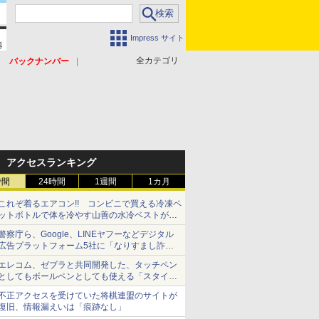
Impress サイト
全カテゴリ
バックナンバー
アクセスランキング
時間
24時間
1週間
1カ月
これぞ着るエアコン!! コンビニで買える冷凍ペ
ットボトルで体を冷やす山善の水冷ベストがロ
ードバイクにちょうどいい【ぼっち・ざ・ろー
警察庁ら、Google、LINEヤフーなどデジタル
ど！その14】【空いた時間でなにしてる？】
広告プラットフォーム5社に「なりすまし詐欺
広告」対策強化を要請 著名人の写真や映像を
エレコム、ゼブラと共同開発した、タッチペン
使った投資詐欺などへの対策として
としてもボールペンとしても使える「スタイラ
スツーウェイ」発売 iPadにも紙にも、持ち替
不正アクセスを受けていた将棋連盟のサイトが
えずに書き込める
復旧、情報漏えいは「痕跡なし」