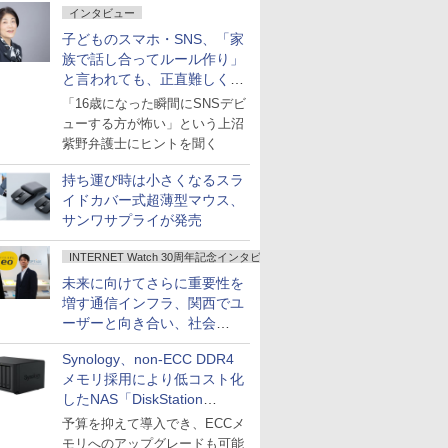
インタビュー
子どものスマホ・SNS、「家
族で話し合ってルール作り」
と言われても、正直難しくな
いですか？
「16歳になった瞬間にSNSデビ
ューする方が怖い」という上沼
紫野弁護士にヒントを聞く
持ち運び時は小さくなるスラ
イドカバー式超薄型マウス、
サンワサプライが発売
INTERNET Watch 30周年記念インタビュー
未来に向けてさらに重要性を
増す通信インフラ、関西でユ
ーザーと向き合い、社会
の“あたらしい”を起動し続け
Synology、non-ECC DDR4
る～オプテージ
メモリ採用により低コスト化
したNAS「DiskStation
neo+」シリーズ
予算を抑えて導入でき、ECCメ
モリへのアップグレードも可能