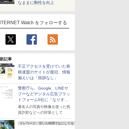
なままに剛性を向上
NTERNET Watch をフォローする
新記事
不正アクセスを受けていた将
棋連盟のサイトが復旧、情報
漏えいは「痕跡なし」
警察庁ら、Google、LINEヤ
フーなどデジタル広告プラッ
トフォーム5社に「なりすま
し詐欺広告」対策強化を要請
著名人の写真や映像を使った投
資詐欺などへの対策として
テレワーク、空いた時間でなにしてる？