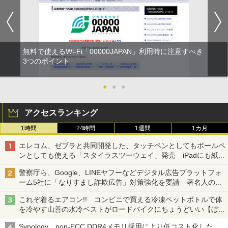
無料で使えるWi-Fi「00000JAPAN」利用時に注意すべき
3つのポイント
●
●
●
アクセスランキング
1時間
24時間
1週間
1カ月
エレコム、ゼブラと共同開発した、タッチペンとしてもボールペ
ンとしても使える「スタイラスツーウェイ」発売 iPadにも紙に
も、持ち替えずに書き込める
警察庁ら、Google、LINEヤフーなどデジタル広告プラットフォ
ーム5社に「なりすまし詐欺広告」対策強化を要請 著名人の写
真や映像を使った投資詐欺などへの対策として
これぞ着るエアコン!! コンビニで買える冷凍ペットボトルで体
を冷やす山善の水冷ベストがロードバイクにちょうどいい【ぼっ
ち・ざ・ろーど！その14】【空いた時間でなにしてる？】
Synology、non-ECC DDR4メモリ採用により低コスト化した