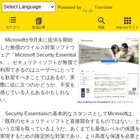
Powered by
Translate
MS無料ウイルス対策ソフトでできること、できないこと
カテゴリ
過去記事
検索
Impressサイト
「Microsoft Security Essentials」導入レポート
Microsoftが9月末に提供を開始
した無償のウイルス対策ソフトウ
ェア「Microsoft Security Essential
s」。セキュリティソフトが無償で
利用できるのはユーザーにとって
も歓迎すべきことではあるが、実
際に役に立つのかどうか、不安を
感じている人もあるかもしれな
い。
Microsoft Security Essentialsのダウンロードページ
Security Essentialsの基本的なスタンスとしてMicrosoftは、
「既存のセキュリティソフトと直接競合するものではない」と
いう立場を取っているようだ。あくまでも最低レベルの保護を
実現するための限定的な対策であり、より高度な保護を必要と