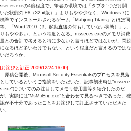
sseces.exeの4倍程度で、筆者の環境では「タブを1つだけ開
いた状態のIE8（32bit版）」よりもやや少なく、Windows 7に
標準でインストールされるゲーム「Mahjong Titans」とほぼ同
等、「Word 2010（β、起動直後の何もしていない状態）」よ
りもやや多い、という程度となる。msseces.exeのメモリ消費
量との合計で考えると特に少ないと言うほどではないが、問題
になるほど多いわけでもない、という程度だと言えるのではな
いだろうか。
[お詫びと訂正 2009/12/24 16:00]
原稿公開後、Microsoft Security Essentialsのプロセスを見落
としているというご指摘をいただいた。記事初出時は“mssece
s.exe”についてのみ注目してメモリ使用量等を紹介したのだ
が、実際には“MsMpEng.exe”と合わせて見るべきであった。確
認が不十分であったことをお詫びして訂正させていただきた
い。