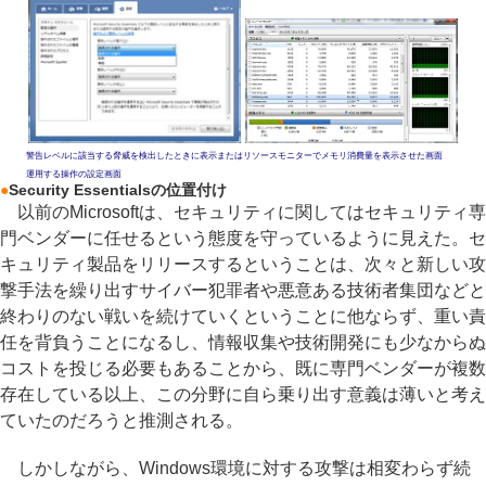
警告レベルに該当する脅威を検出したときに表示または
リソースモニターでメモリ消費量を表示させた画面
運用する操作の設定画面
●
Security Essentialsの位置付け
以前のMicrosoftは、セキュリティに関してはセキュリティ専
門ベンダーに任せるという態度を守っているように見えた。セ
キュリティ製品をリリースするということは、次々と新しい攻
撃手法を繰り出すサイバー犯罪者や悪意ある技術者集団などと
終わりのない戦いを続けていくということに他ならず、重い責
任を背負うことになるし、情報収集や技術開発にも少なからぬ
コストを投じる必要もあることから、既に専門ベンダーが複数
存在している以上、この分野に自ら乗り出す意義は薄いと考え
ていたのだろうと推測される。
しかしながら、Windows環境に対する攻撃は相変わらず続