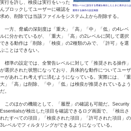
実行を許し、検疫は実行をいった
警告レベルに該当する脅威を検出したときに表示または
んブロックしてユーザーに確認を
運用する操作の設定画面
求め、削除では当該ファイルをシステム上から削除する。
一方、脅威の深刻度は「重大」「高」「中」「低」の4レベ
ルに分かれているが、「重大」「高」の2レベルに関して選択
できる動作は「削除」「検疫」の2種類のみで、「許可」を選
ぶことはできない。
標準の設定では、全警告レベルに対して「推奨される操作」
が選択された状態になっており、具体的な動作についてユーザ
ーがあれこれ考えずに済むようになっている。実際には、「重
大」「高」は削除、「中」「低」は検疫が推奨されているよう
だ。
このほかの機能として、「履歴」の確認も可能だ。Security
Essentialsが検出した項目を確認できるログ画面で、「検出さ
れたすべての項目」「検疫された項目」「許可された項目」の
3レベルでフィルタリングができるようになっている。