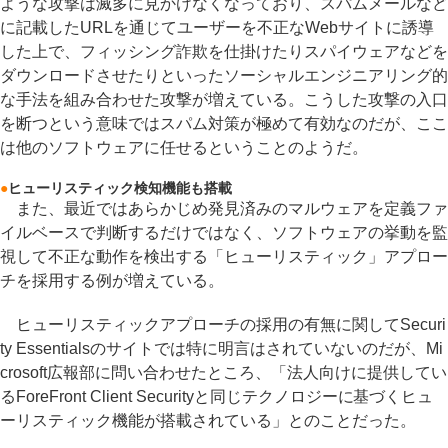
ような攻撃は滅多に見かけなくなっており、スパムメールなど
に記載したURLを通じてユーザーを不正なWebサイトに誘導
した上で、フィッシング詐欺を仕掛けたりスパイウェアなどを
ダウンロードさせたりといったソーシャルエンジニアリング的
な手法を組み合わせた攻撃が増えている。こうした攻撃の入口
を断つという意味ではスパム対策が極めて有効なのだが、ここ
は他のソフトウェアに任せるということのようだ。
●
ヒューリスティック検知機能も搭載
また、最近ではあらかじめ発見済みのマルウェアを定義ファ
イルベースで判断するだけではなく、ソフトウェアの挙動を監
視して不正な動作を検出する「ヒューリスティック」アプロー
チを採用する例が増えている。
ヒューリスティックアプローチの採用の有無に関してSecuri
ty Essentialsのサイトでは特に明言はされていないのだが、Mi
crosoft広報部に問い合わせたところ、「法人向けに提供してい
るForeFront Client Securityと同じテクノロジーに基づくヒュ
ーリスティック機能が搭載されている」とのことだった。