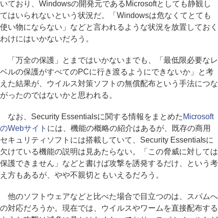
いており、Windowsの開発元であるMicrosoftとしても静観し
てはいられないという状況だ。「Windowsは危なくてとても
使い物にならない」などと言われるような状況を放置しておく
わけにはいかないだろう。
「万全の保護」とまではいかないまでも、「最低限必要なレ
ベルの保護がすべてのPCに行き渡るようにできないか」と考
えた結果が、ウイルス対策ソフトの無償配布という手法につな
がったのではないかと思われる。
なお、Security Essentialsに関する情報をまとめた
Microsoft
のWebサイト
には、機能の概略の紹介はあるが、既存の商用
セキュリティソフトには搭載していて、Security Essentialsに
欠けている機能の説明は見あたらない。「この脅威に対しては
保護できません」などと書けば攻撃を誘発するだけ、という考
え方もあるが、やや不親切ともいえるだろう。
他のソフトウェアなどと比べた場合で目立つのは、スパムへ
の対応だろうか。現在では、ウイルスやワームを直接配布する