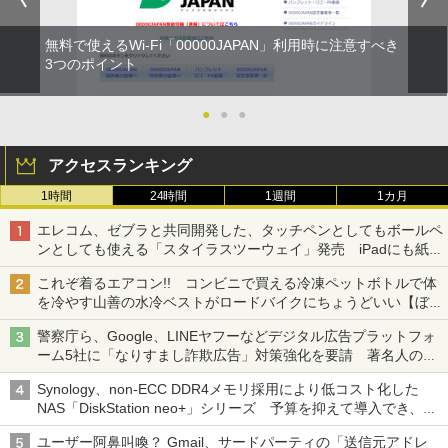
無料で使えるWi-Fi「00000JAPAN」利用時に注意すべき
3つのポイント
●
●
●
アクセスランキング
1時間
24時間
1週間
1カ月
エレコム、ゼブラと共同開発した、タッチペンとしてもボールペ
ンとしても使える「スタイラスツーウェイ」発売 iPadにも紙に
も、持ち替えずに書き込める
これぞ着るエアコン!! コンビニで買える冷凍ペットボトルで体
を冷やす山善の水冷ベストがロードバイクにちょうどいい【ぼっ
ち・ざ・ろーど！その14】【空いた時間でなにしてる？】
警察庁ら、Google、LINEヤフーなどデジタル広告プラットフォ
ーム5社に「なりすまし詐欺広告」対策強化を要請 著名人の写
真や映像を使った投資詐欺などへの対策として
Synology、non-ECC DDR4メモリ採用により低コスト化した
NAS「DiskStation neo+」シリーズ 予算を抑えて導入でき、
ECCメモリへのアップグレードも可能
ユーザー阿鼻叫喚？ Gmail、サードパーティの「送信元アドレ