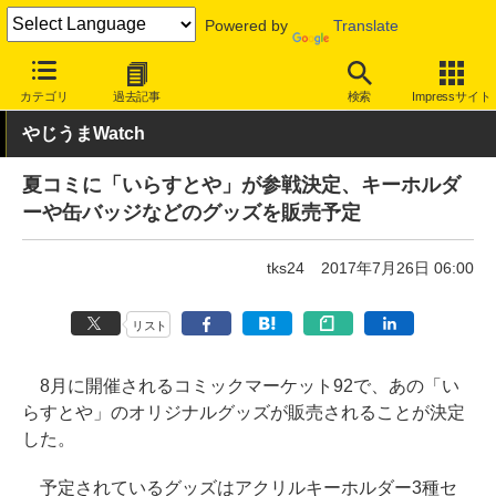
Powered by
Translate
INTERNET Watch
トピック
ネットの話題
カテゴリ
過去記事
検索
Impressサイト
やじうまWatch
夏コミに「いらすとや」が参戦決定、キーホルダ
ーや缶バッジなどのグッズを販売予定
tks24
2017年7月26日 06:00
リスト
8月に開催されるコミックマーケット92で、あの「い
らすとや」のオリジナルグッズが販売されることが決定
した。
予定されているグッズはアクリルキーホルダー3種セ