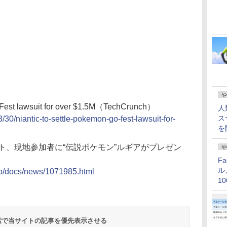
や
 Fest lawsuit for over $1.5M（TechCrunch）
人
ス
/30/niantic-to-settle-pokemon-go-fest-lawsuit-for-
を
」レポート、現地参加者に“伝説ポケモン”ルギアがプレゼン
や
F
ル
.jp/docs/news/1071985.html
1
価
 検索で当サイトの記事を優先表示させる