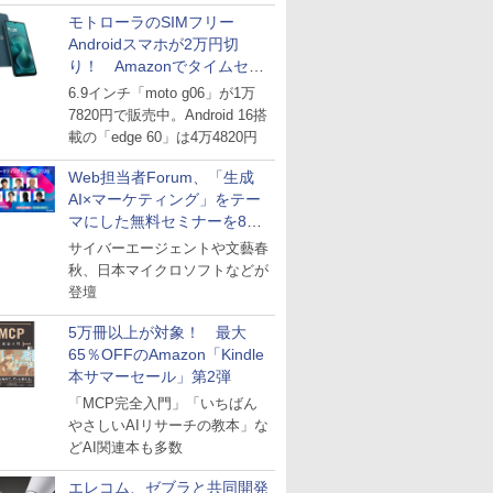
にとどまる～GMOブランド
モトローラのSIMフリー
セキュリティ調査
Androidスマホが2万円切
り！ Amazonでタイムセー
ル
6.9インチ「moto g06」が1万
7820円で販売中。Android 16搭
載の「edge 60」は4万4820円
Web担当者Forum、「生成
AI×マーケティング」をテー
マにした無料セミナーを8月
27日にオンライン開催
サイバーエージェントや文藝春
秋、日本マイクロソフトなどが
登壇
5万冊以上が対象！ 最大
65％OFFのAmazon「Kindle
本サマーセール」第2弾
「MCP完全入門」「いちばん
やさしいAIリサーチの教本」な
どAI関連本も多数
エレコム、ゼブラと共同開発