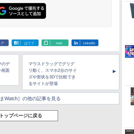
ェア
はてブ
note
LinkedIn
中のデ
マウスドラッグでグリグ
ー画面
リ動く、スマホ2台のサイ
▲
ズや形状を3Dで比較でき
るサイトが登場
まWatch］の他の記事を見る
トップページに戻る