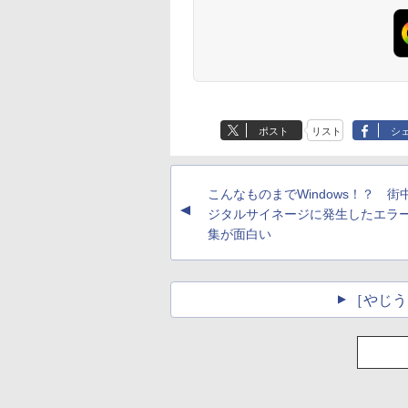
ポスト
リスト
シ
こんなものまでWindows！？ 街
▲
ジタルサイネージに発生したエラ
集が面白い
［やじう