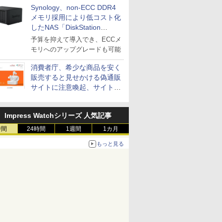
Synology、non-ECC DDR4
る～オプテージ
メモリ採用により低コスト化
したNAS「DiskStation
neo+」シリーズ
予算を抑えて導入でき、ECCメ
モリへのアップグレードも可能
消費者庁、希少な商品を安く
販売すると見せかける偽通販
サイトに注意喚起、サイト名
とドメイン名を公表
Impress Watchシリーズ 人気記事
時間
24時間
1週間
1カ月
もっと見る