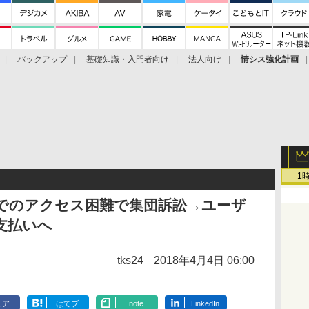
バックアップ
基礎知識・入門者向け
法人向け
情シス強化計画
1
ントでのアクセス困難で集団訴訟→ユーザ
支払いへ
tks24
2018年4月4日 06:00
ェア
はてブ
note
LinkedIn