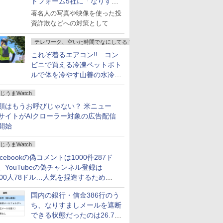
トフォーム5社に「なりすま
し詐欺広告」対策強化を要請
著名人の写真や映像を使った投
資詐欺などへの対策として
テレワーク、空いた時間でなにしてる？
これぞ着るエアコン!! コン
ビニで買える冷凍ペットボト
ルで体を冷やす山善の水冷ベ
ストがロードバイクにちょう
じうまWatch
どいい【ぼっち・ざ・ろー
ど！その14】
類はもうお呼びじゃない？ 米ニュー
サイトがAIクローラー対象の広告配信
開始
じうまWatch
acebookの偽コメントは1000件287ド
、YouTubeの偽チャンネル登録は
000人78ドル…人気を捏造するための
格リストが公開中
国内の銀行・信金386行のう
ち、なりすましメールを遮断
できる状態だったのは26.7％