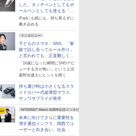
した、タッチペンとしてもボ
ールペンとしても使える「ス
タイラスツーウェイ」発売
iPadにも紙にも、持ち替えずに
書き込める
インタビュー
子どものスマホ・SNS、「家
族で話し合ってルール作り」
と言われても、正直難しくな
いですか？
「16歳になった瞬間にSNSデビ
ューする方が怖い」という上沼
紫野弁護士にヒントを聞く
持ち運び時は小さくなるスラ
イドカバー式超薄型マウス、
サンワサプライが発売
INTERNET Watch 30周年記念インタビュー
未来に向けてさらに重要性を
増す通信インフラ、関西でユ
ーザーと向き合い、社会
の“あたらしい”を起動し続け