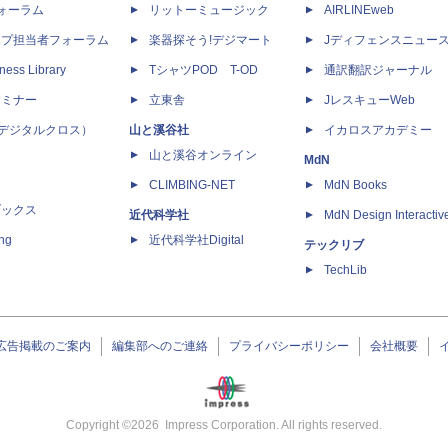
dフォーラム
リットーミュージック
AIRLINEweb
ップ担当者フォーラム
楽器探そう!デジマート
Jディフェンスニュー
ness Library
TシャツPOD T-OD
通訳翻訳ジャーナル
セミナー
立東舎
JレスキューWeb
 X（デジタルクロス）
山と溪谷社
イカロスアカデミー
山と溪谷オンライン
MdN
CLIMBING-NET
MdN Books
ブックス
近代科学社
MdN Design Interactiv
ing
近代科学社Digital
テックリブ
TechLib
広告掲載のご案内
編集部へのご連絡
プライバシーポリシー
会社概要
Copyright ©
2026
Impress Corporation. All rights reserved.