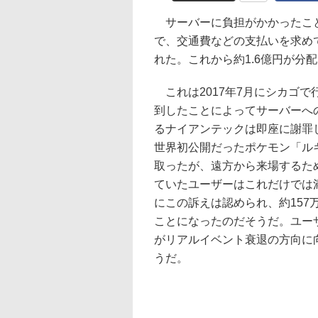
サーバーに負担がかかったこと
で、交通費などの支払いを求め
れた。これから約1.6億円が分
これは2017年7月にシカゴで行
到したことによってサーバーへ
るナイアンテックは即座に謝罪
世界初公開だったポケモン「ル
取ったが、遠方から来場するた
ていたユーザーはこれだけでは
にこの訴えは認められ、約157万
ことになったのだそうだ。ユー
がリアルイベント衰退の方向に
うだ。