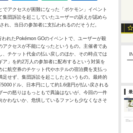
でアクセスが困難になった「ポケモン」イベント
て集団訴訟を起こしていたユーザーの訴えが認めら
配され、当日の参加者に支払われるのだそうだ。
われたPokémon GOのイベントで、ユーザーが殺
のアクセスが不能になったというもの。主催者であ
し、チケット代金の払い戻しのほか、その時点では
I
ギア」を約2万人の参加者に配布するという対策を
めに航空券のチケット代やホテルの宿泊費を支払っ
満足せず、集団訴訟を起こしたというもの。最終的
5000ドル、日本円にして約1.6億円が払い戻される
最
ザーの怒りはもっともで異論はないが、今回の一件
向かわないか、危惧しているファンも少なくなさそ