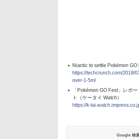
Niantic to settle Pokémon GO
https://techcrunch.com/2018/03
over-1-5m/
「Pokémon GO Fest
ト（ケータイ Watch）
https://k-tai.watch.impress.co
Google