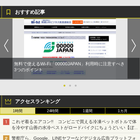
おすすめ記事
無料で使えるWi-Fi「00000JAPAN」利用時に注意すべき
3つのポイント
●
●
●
アクセスランキング
1時間
24時間
1週間
1カ月
これぞ着るエアコン!! コンビニで買える冷凍ペットボトルで体
を冷やす山善の水冷ベストがロードバイクにちょうどいい【ぼっ
ち・ざ・ろーど！その14】【空いた時間でなにしてる？】
警察庁ら、Google、LINEヤフーなどデジタル広告プラットフォ