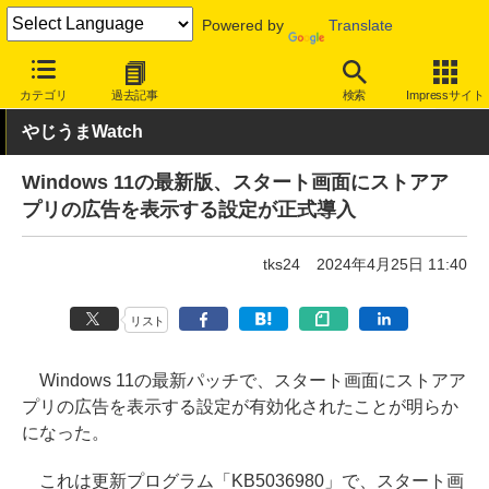
Powered by
Translate
INTERNET Watch
サービス/ソフト
ソフトウェア
OS
カテゴリ
過去記事
検索
Impressサイト
やじうまWatch
Windows 11の最新版、スタート画面にストアア
プリの広告を表示する設定が正式導入
tks24
2024年4月25日 11:40
リスト
Windows 11の最新パッチで、スタート画面にストアア
プリの広告を表示する設定が有効化されたことが明らか
になった。
これは更新プログラム「KB5036980」で、スタート画