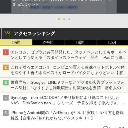
3つのポイント
●
●
●
アクセスランキング
1時間
24時間
1週間
1カ月
エレコム、ゼブラと共同開発した、タッチペンとしてもボールペ
ンとしても使える「スタイラスツーウェイ」発売 iPadにも紙に
も、持ち替えずに書き込める
これぞ着るエアコン!! コンビニで買える冷凍ペットボトルで体
を冷やす山善の水冷ベストがロードバイクにちょうどいい【ぼっ
ち・ざ・ろーど！その14】【空いた時間でなにしてる？】
警察庁ら、Google、LINEヤフーなどデジタル広告プラットフォ
ーム5社に「なりすまし詐欺広告」対策強化を要請 著名人の写
真や映像を使った投資詐欺などへの対策として
Synology、non-ECC DDR4メモリ採用により低コスト化した
NAS「DiskStation neo+」シリーズ 予算を抑えて導入でき、
ECCメモリへのアップグレードも可能
iPhoneとAndroid間の「AirDrop」がついに実現！ やり方を徹底
解説【自宅Wi-Fiの“わからない”をスッキリ！】