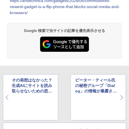
https://arstechnica.com/gadgets/2026/06/commodores-
newest-gadget-is-a-flip-phone-that-blocks-social-media-and-
browsers/
Google 検索で当サイトの記事を優先表示させる
その発想はなかった？
ピーター・ティール氏
生成AIにサイトを読み
の秘密グループ「Dial
取らせないための思わ
og」の情報が暴露さ
ぬワザが話題
れ、豪華なメンバーと
「第三次世界大戦の乗
り越え方」など物騒な
テーマが話題に