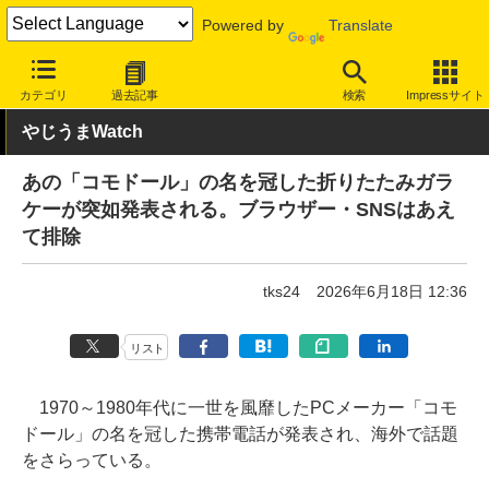
Powered by
Translate
INTERNET Watch
ハードウェア
デバイス
モバイル端末
カテゴリ
過去記事
検索
Impressサイト
やじうまWatch
あの「コモドール」の名を冠した折りたたみガラ
ケーが突如発表される。ブラウザー・SNSはあえ
て排除
tks24
2026年6月18日 12:36
リスト
1970～1980年代に一世を風靡したPCメーカー「コモ
ドール」の名を冠した携帯電話が発表され、海外で話題
をさらっている。