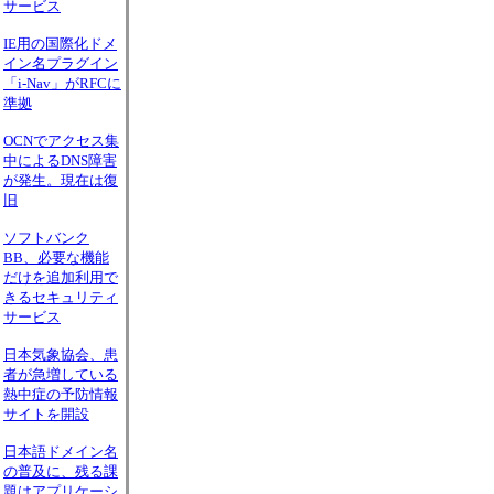
サービス
IE用の国際化ドメ
イン名プラグイン
「i-Nav」がRFCに
準拠
OCNでアクセス集
中によるDNS障害
が発生。現在は復
旧
ソフトバンク
BB、必要な機能
だけを追加利用で
きるセキュリティ
サービス
日本気象協会、患
者が急増している
熱中症の予防情報
サイトを開設
日本語ドメイン名
の普及に、残る課
題はアプリケーシ