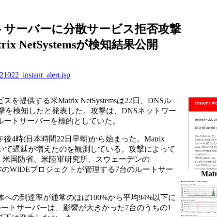
ートサーバーに分散サービス拒否攻撃
rix NetSystemsが検知結果公開
21022_instant_alert.jsp
る米Matrix NetSystemsは22日、DNSル
攻撃を検知したと発表した。攻撃は、DNSネットワー
ルートサーバーを標的としていた。
時(日本時間22日早朝)から始まった。Matrix
SPにおいて遅延が増えたのを観測している。攻撃によって
2台)、米国防省、米陸軍研究所、スウェーデンの
peens、日本のWIDEプロジェクトが管理する7台のルートサー
Matr
への到達率が通常のほぼ100%から平均94%以下に
ルートサーバーは、影響が大きかった7台のうちの1