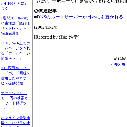
台だが、一般ユーザに影響が出るほどの性能
が1,100万人に近
づく
◎関連記事
■
DNSのルートサーバーが日本にも置かれる
1週間メールのな
い生活は「離婚よ
(2002/10/24)
りストレス」～
Veritas調査
[Reported by 江藤 浩幸]
OCN、Web上でホ
ームページを作れ
る「ホームページ
INTER
簡単キット」
Copyright
NTT西日本、ブロ
ードバンド回線を
活用したVPNサー
ビス提供開始
テックジャム、
9,500円の検索キ
ーワード解析ツー
ル
オンライン音楽市
場はまだ成長の余