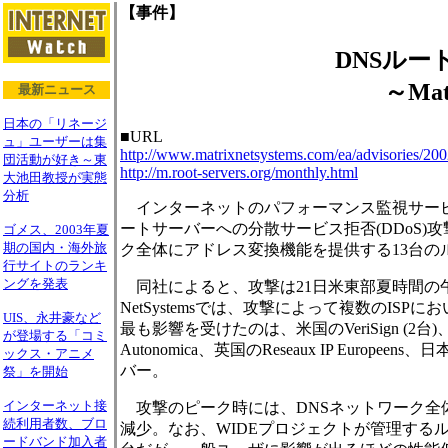
【事件】
DNSル
～Mat
最新ニュース
日本の「リネージ
■URL
ュ」ユーザーは集
http://www.matrixnetsystems.com/ea/advisories/200
団活動が好き～東
http://m.root-servers.org/monthly.html
大池田教授が実態
分析
インターネットのパフォーマンス監視サービスを提供す
ートサーバーへの分散サービス拒否(DDoS)
ゴメス、2003年夏
期の国内・海外旅
ク全体にアドレス変換機能を提供する13台の
行サイトのランキ
ングを発表
同社によると、攻撃は21日米東部夏時間の午後4
NetSystemsでは、攻撃によって複数のI
UIS、永井豪など
最も影響を受けたのは、米国のVeriSign (
が登場する「コミ
Autonomica、英国のReseaux IP Euro
ックス・アニメ
バー。
祭」を開始
インターネット接
攻撃のピーク時には、DNSネットワーク全体
続利用者数、ブロ
減少。なお、WIDEプロジェクトが管理する
ードバンド加入者