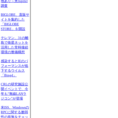
地あり～米Jupiter
調査
BIGLOBE、直販サ
イトを集約した
「BIGLOBE
STORE」を開設
テレマン、31の離
島で衛星ネットを
活用した常時接続
環境の整備構想
感染するとIEのパ
フォーマンスが低
下するウイルス
「Bingd」
CRLの研究施設公
開イベントで、今
年も“無線LANラ
ジコン”が登場
米ISS、Windowsの
RPCに関する脆弱
性の有無をチェッ