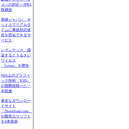
ョンの対応～JPRS
取締役
損保ジャパン、ネ
ット上でリアルタ
イムに事故対応状
況を照会できるサ
ービス
シマンテック、感
染するとうるさい
ウイルス
「Lorsis」を警告
Web上のグラフィ
ック技術「X3D」
が国際規格へと一
歩前進
著名なダウンロー
ドサイト
「Download.com」
が殿堂入りソフト
を4本発表