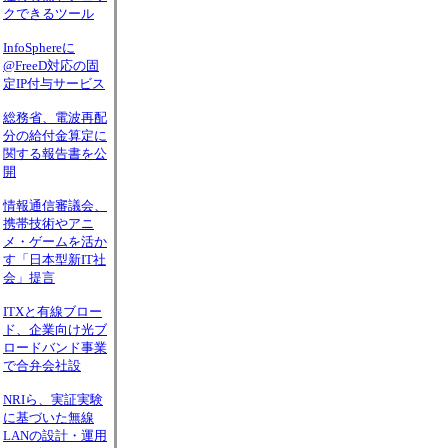
クできるツール
InfoSphereに
@FreeD対応の固
定IP付与サービス
総務省、電波再配
分の給付金算定に
関する報告書を公
開
情報通信審議会、
携帯技術やアニ
メ・ゲームを活か
す「日本型新IT社
会」提言
ITXと有線ブロー
ド、企業向け光ブ
ロードバンド事業
で合弁会社設
NRIら、実証実験
に基づいた無線
LANの設計・運用