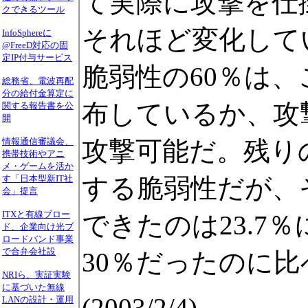
て実際に攻撃を仕
クできるツール
それほど変化して
InfoSphereに
@FreeD対応の固
定IP付与サービス
脆弱性の60％は
総務省、電波再配
分の給付金算定に
布しているか、攻
関する報告書を公
開
攻撃可能だ。残り
情報通信審議会、
携帯技術やアニ
メ・ゲームを活か
する脆弱性だが、
す「日本型新IT社
会」提言
ITXと有線ブロー
できたのは23.7
ド、企業向け光ブ
ロードバンド事業
で合弁会社設
30％だったのに
NRIら、実証実験
に基づいた無線
(2003/2/4)
LANの設計・運用