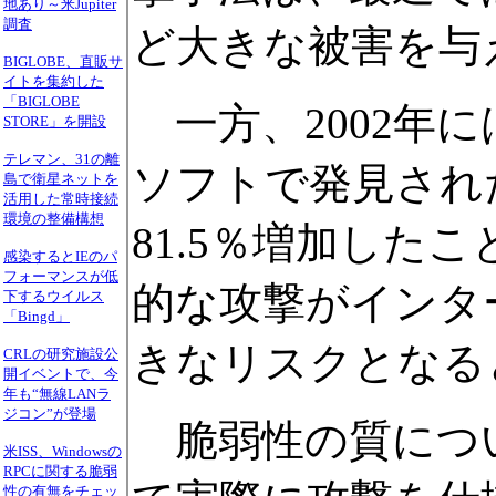
地あり～米Jupiter
調査
ど大きな被害を与
BIGLOBE、直販サ
イトを集約した
「BIGLOBE
一方、2002年に
STORE」を開設
テレマン、31の離
ソフトで発見された
島で衛星ネットを
活用した常時接続
環境の整備構想
81.5％増加したこ
感染するとIEのパ
フォーマンスが低
的な攻撃がインタ
下するウイルス
「Bingd」
きなリスクとなる
CRLの研究施設公
開イベントで、今
年も“無線LANラ
ジコン”が登場
脆弱性の質につい
米ISS、Windowsの
RPCに関する脆弱
性の有無をチェッ