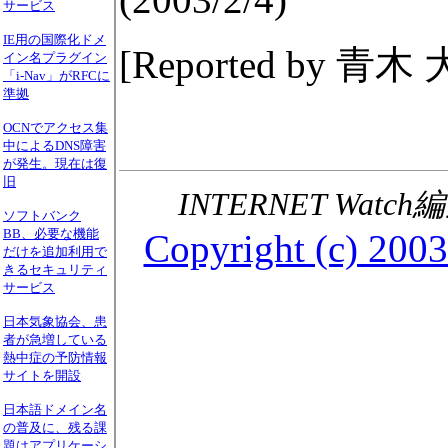
サービス
IE用の国際化ドメ
[Reported by 青木 大我
イン名プラグイン
「i-Nav」がRFCに
準拠
OCNでアクセス集
中によるDNS障害
が発生。現在は復
旧
INTERNET Watc
ソフトバンク
BB、必要な機能
Copyright (c) 2003
だけを追加利用で
きるセキュリティ
サービス
日本気象協会、患
者が急増している
熱中症の予防情報
サイトを開設
日本語ドメイン名
の普及に、残る課
題はアプリケーシ