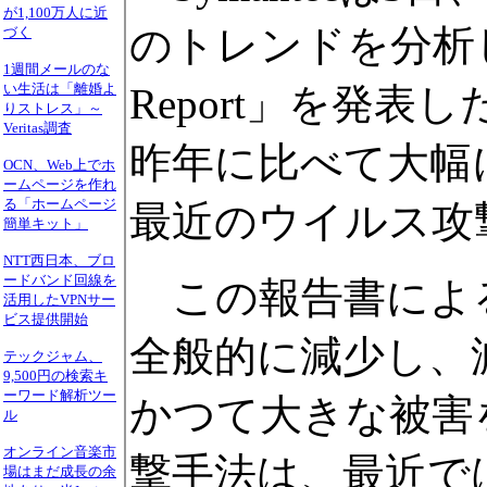
が1,100万人に近
のトレンドを分析した報告書
づく
1週間メールのな
Report」を発
い生活は「離婚よ
りストレス」～
Veritas調査
昨年に比べて大幅
OCN、Web上でホ
ームページを作れ
る「ホームページ
最近のウイルス攻
簡単キット」
NTT西日本、ブロ
ードバンド回線を
この報告書によ
活用したVPNサー
ビス提供開始
全般的に減少し、減
テックジャム、
9,500円の検索キ
ーワード解析ツー
かつて大きな被害を
ル
オンライン音楽市
撃手法は、最近では
場はまだ成長の余