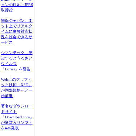
ョンの対応～JPRS
取締役
損保ジャパン、ネ
ット上でリアルタ
イムに事故対応状
況を照会できるサ
ービス
シマンテック、感
染するとうるさい
ウイルス
「Lorsis」を警告
Web上のグラフィ
ック技術「X3D」
が国際規格へと一
歩前進
著名なダウンロー
ドサイト
「Download.com」
が殿堂入りソフト
を4本発表