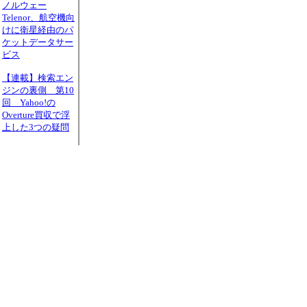
ノルウェー
Telenor、航空機向
けに衛星経由のパ
ケットデータサー
ビス
【連載】検索エン
ジンの裏側 第10
回 Yahoo!の
Overture買収で浮
上した3つの疑問