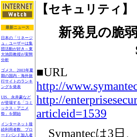
【セキュリティ】
新発見の脆弱
最新ニュース
日本の「リネージ
ュ」ユーザーは集
団活動が好き～東
大池田教授が実態
分析
■URL
ゴメス、2003年夏
期の国内・海外旅
行サイトのランキ
http://www.symantec
ングを発表
http://enterprisesec
UIS、永井豪など
が登場する「コミ
ックス・アニメ
articleid=1539
祭」を開始
インターネット接
Symantecは
続利用者数、ブロ
ードバンド加入者