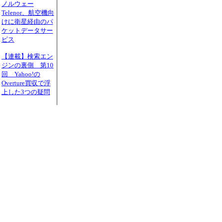
ノルウェー
Telenor、航空機向
けに衛星経由のパ
ケットデータサー
ビス
【連載】検索エン
ジンの裏側 第10
回 Yahoo!の
Overture買収で浮
上した3つの疑問