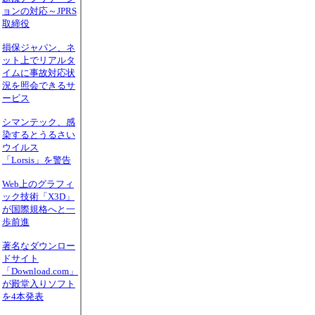
ョンの対応～JPRS
取締役
損保ジャパン、ネ
ット上でリアルタ
イムに事故対応状
況を照会できるサ
ービス
シマンテック、感
染するとうるさい
ウイルス
「Lorsis」を警告
Web上のグラフィ
ック技術「X3D」
が国際規格へと一
歩前進
著名なダウンロー
ドサイト
「Download.com」
が殿堂入りソフト
を4本発表