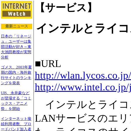
【サービス】
インテルとライコ
最新ニュース
日本の「リネージ
ュ」ユーザーは集
団活動が好き～東
大池田教授が実態
分析
■URL
ゴメス、2003年夏
http://wlan.lycos.co.jp
期の国内・海外旅
行サイトのランキ
ングを発表
http://www.intel.co.jp
UIS、永井豪など
が登場する「コミ
インテルとライコ
ックス・アニメ
祭」を開始
LANサービスのエ
インターネット接
続利用者数、ブロ
ードバンド加入者