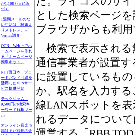
た。ライコスのサイト
が1,100万人に近
づく
とした検索ページを
1週間メールのな
い生活は「離婚よ
ブラウザからも利用
りストレス」～
Veritas調査
検索で表示される無
OCN、Web上でホ
ームページを作れ
る「ホームページ
通信事業者が設置する
簡単キット」
NTT西日本、ブロ
に設置しているものを
ードバンド回線を
活用したVPNサー
か、駅名を入力する
ビス提供開始
テックジャム、
線LANスポットを
9,500円の検索キ
ーワード解析ツー
ル
れるデータについて
オンライン音楽市
運営する「RBB TO
場はまだ成長の余