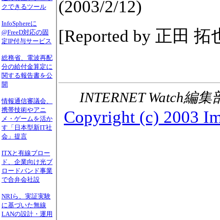
(2003/2/12)
クできるツール
InfoSphereに
[Reported by 正田 拓
@FreeD対応の固
定IP付与サービス
総務省、電波再配
分の給付金算定に
関する報告書を公
開
INTERNET Watch編集
情報通信審議会、
携帯技術やアニ
Copyright (c) 2003 Im
メ・ゲームを活か
す「日本型新IT社
会」提言
ITXと有線ブロー
ド、企業向け光ブ
ロードバンド事業
で合弁会社設
NRIら、実証実験
に基づいた無線
LANの設計・運用