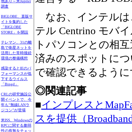
地あり～米Jupiter
調査
なお、インテルは
BIGLOBE、直販サ
イトを集約した
「BIGLOBE
テル Centrino
STORE」を開設
トパソコンとの相互
テレマン、31の離
島で衛星ネットを
活用した常時接続
済みのスポットにつ
環境の整備構想
感染するとIEのパ
で確認できるように
フォーマンスが低
下するウイルス
「Bingd」
◎関連記事
CRLの研究施設公
開イベントで、今
■
インプレスとMapF
年も“無線LANラ
ジコン”が登場
スを提供（Broadband
米ISS、Windowsの
RPCに関する脆弱
性の有無をチェッ