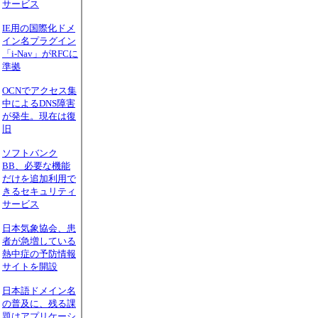
サービス
IE用の国際化ドメ
イン名プラグイン
「i-Nav」がRFCに
準拠
OCNでアクセス集
中によるDNS障害
が発生。現在は復
旧
ソフトバンク
BB、必要な機能
だけを追加利用で
きるセキュリティ
サービス
日本気象協会、患
者が急増している
熱中症の予防情報
サイトを開設
日本語ドメイン名
の普及に、残る課
題はアプリケーシ