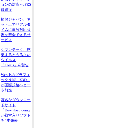
ョンの対応～JPRS
取締役
損保ジャパン、ネ
ット上でリアルタ
イムに事故対応状
況を照会できるサ
ービス
シマンテック、感
染するとうるさい
ウイルス
「Lorsis」を警告
Web上のグラフィ
ック技術「X3D」
が国際規格へと一
歩前進
著名なダウンロー
ドサイト
「Download.com」
が殿堂入りソフト
を4本発表