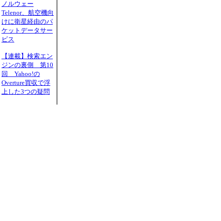
ノルウェー
Telenor、航空機向
けに衛星経由のパ
ケットデータサー
ビス
【連載】検索エン
ジンの裏側 第10
回 Yahoo!の
Overture買収で浮
上した3つの疑問