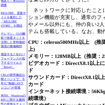
地あり～米Jupiter
調査
ネットワークに対応したこと
BIGLOBE、直販サ
ション機能が充実し、通常のフ
イトを集約した
「BIGLOBE
やメール以外にも、仲の良い2
STORE」を開設
テムも搭載している。なお、動
テレマン、31の離
島で衛星ネットを
CPU：celeron500MHz以上 (推奨
活用した常時接続
環境の整備構想
上)
感染するとIEのパ
メモリー：128MB以上（推奨：2
フォーマンスが低
ビデオカード：DirectX8.1
下するウイルス
「Bingd」
ド
CRLの研究施設公
サウンドカード：DirectX8.
開イベントで、今
カード
年も“無線LANラ
ジコン”が登場
インターネット接続環境：56Kb
米ISS、Windowsの
続環境）
RPCに関する脆弱
性の有無をチェッ