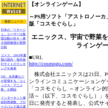
【オンラインゲーム】
～PS用ソフト「アストロノーカ
最新ニュース
版「コスモぐらし」
日本の「リネージ
ュ」ユーザーは集
エニックス、宇宙で野菜
団活動が好き～東
大池田教授が実態
ラインゲ
分析
ゴメス、2003年夏
■URL
期の国内・海外旅
http://cosmogu.com/
行サイトのランキ
ングを発表
株式会社エニックスは21日、P
UIS、永井豪など
ンラインコミュニケーションゲ
が登場する「コミ
ックス・アニメ
「コスモぐらし ～オンライン的
祭」を開始
活～（以下、コスモぐらし）」を
インターネット接
日に発売すると発表し、公式サ
続利用者数、ブロ
ードバンド加入者