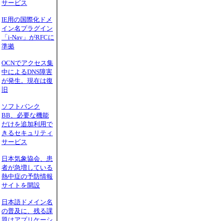
サービス
IE用の国際化ドメ
イン名プラグイン
「i-Nav」がRFCに
準拠
OCNでアクセス集
中によるDNS障害
が発生。現在は復
旧
ソフトバンク
BB、必要な機能
だけを追加利用で
きるセキュリティ
サービス
日本気象協会、患
者が急増している
熱中症の予防情報
サイトを開設
日本語ドメイン名
の普及に、残る課
題はアプリケーシ