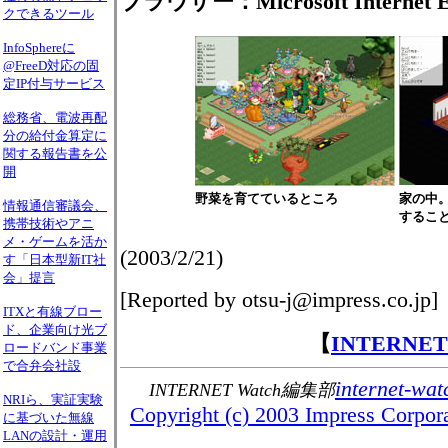
ブラウザー：Microsoft Internet E
クできるツール
InfoSphereに
@FreeD対応の固
定IP付与サービス
総務省、電波再配
分の給付金算定に
関する報告書を公
開
野菜を育てているところ
家の中
情報通信審議会、
するこ
携帯技術やアニ
メ・ゲームを活か
(2003/2/21)
す「日本型新IT社
会」提言
[Reported by otsu-j@impress.co.jp]
ITXと有線ブロー
ド、企業向け光ブ
【
INTERNE
ロードバンド事業
で合弁会社設
internet-wat
INTERNET Watch編集部
NRIら、実証実験
Copyright (c) 2003 Impress Corporat
に基づいた無線
LANの設計・運用