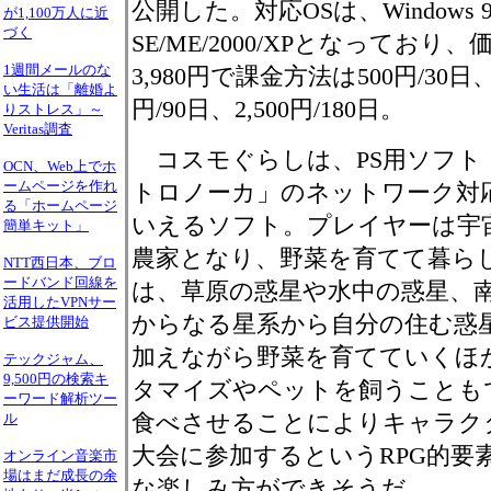
公開した。対応OSは、Windows 98
が1,100万人に近
づく
SE/ME/2000/XPとなっており、
1週間メールのな
3,980円で課金方法は500円/30日、1
い生活は「離婚よ
円/90日、2,500円/180日。
りストレス」～
Veritas調査
コスモぐらしは、PS用ソフト
OCN、Web上でホ
ームページを作れ
トロノーカ」のネットワーク対
る「ホームページ
いえるソフト。プレイヤーは宇
簡単キット」
農家となり、野菜を育てて暮ら
NTT西日本、ブロ
ードバンド回線を
は、草原の惑星や水中の惑星、南
活用したVPNサー
からなる星系から自分の住む惑
ビス提供開始
加えながら野菜を育てていくほ
テックジャム、
9,500円の検索キ
タマイズやペットを飼うことも
ーワード解析ツー
食べさせることによりキャラク
ル
大会に参加するというRPG的要
オンライン音楽市
場はまだ成長の余
な楽しみ方ができそうだ。