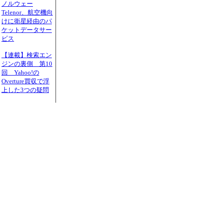
ノルウェー
Telenor、航空機向
けに衛星経由のパ
ケットデータサー
ビス
【連載】検索エン
ジンの裏側 第10
回 Yahoo!の
Overture買収で浮
上した3つの疑問