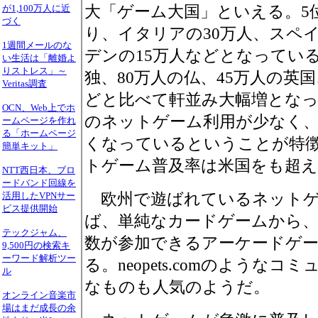
大「ゲーム大国」といえる。5
が1,100万人に近
づく
り、イタリアの30万人、スペイ
1週間メールのな
デンの15万人などとなっている
い生活は「離婚よ
りストレス」～
独、80万人の仏、45万人の英
Veritas調査
どと比べて軒並み大幅増とな
OCN、Web上でホ
のネットゲーム利用が少なく
ームページを作れ
る「ホームページ
くなっているということが特
簡単キット」
トゲーム普及率は米国をも超
NTT西日本、ブロ
ードバンド回線を
欧州で遊ばれているネットゲ
活用したVPNサー
ビス提供開始
ば、単純なカードゲームから、Ev
テックジャム、
数が参加できるアーケードゲ
9,500円の検索キ
ーワード解析ツー
る。neopets.comのような
ル
なものも人気のようだ。
オンライン音楽市
場はまだ成長の余