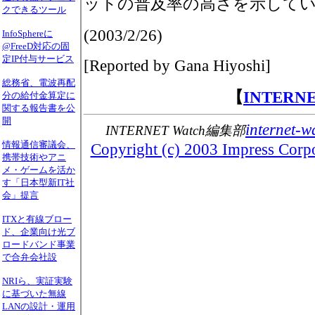
ットの普及率の高さを示して
クできるツール
(2003/2/26)
InfoSphereに
@FreeD対応の固
定IP付与サービス
[Reported by Gana Hiyoshi]
総務省、電波再配
【
INTERN
分の給付金算定に
関する報告書を公
開
internet-w
INTERNET Watch編集部
情報通信審議会、
Copyright (c) 2003 Impress Corpor
携帯技術やアニ
メ・ゲームを活か
す「日本型新IT社
会」提言
ITXと有線ブロー
ド、企業向け光ブ
ロードバンド事業
で合弁会社設
NRIら、実証実験
に基づいた無線
LANの設計・運用