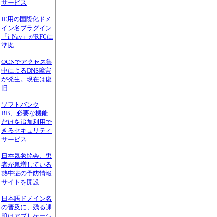
サービス
IE用の国際化ドメ
イン名プラグイン
「i-Nav」がRFCに
準拠
OCNでアクセス集
中によるDNS障害
が発生。現在は復
旧
ソフトバンク
BB、必要な機能
だけを追加利用で
きるセキュリティ
サービス
日本気象協会、患
者が急増している
熱中症の予防情報
サイトを開設
日本語ドメイン名
の普及に、残る課
題はアプリケーシ