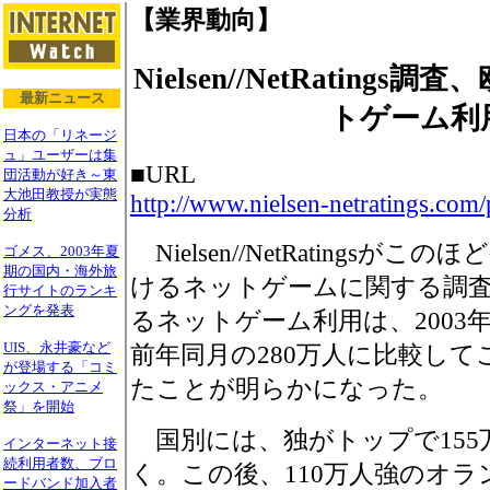
【業界動向】
Nielsen//NetRating
最新ニュース
トゲーム利
日本の「リネージ
ュ」ユーザーは集
■URL
団活動が好き～東
大池田教授が実態
http://www.nielsen-netratings.co
分析
Nielsen//NetRatings
ゴメス、2003年夏
期の国内・海外旅
けるネットゲームに関する調
行サイトのランキ
ングを発表
るネットゲーム利用は、2003年
UIS、永井豪など
前年同月の280万人に比較して
が登場する「コミ
たことが明らかになった。
ックス・アニメ
祭」を開始
国別には、独がトップで155
インターネット接
続利用者数、ブロ
く。この後、110万人強のオラ
ードバンド加入者