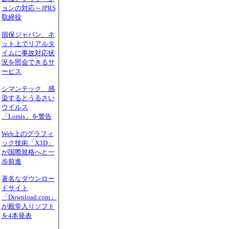
ョンの対応～JPRS
取締役
損保ジャパン、ネ
ット上でリアルタ
イムに事故対応状
況を照会できるサ
ービス
シマンテック、感
染するとうるさい
ウイルス
「Lorsis」を警告
Web上のグラフィ
ック技術「X3D」
が国際規格へと一
歩前進
著名なダウンロー
ドサイト
「Download.com」
が殿堂入りソフト
を4本発表