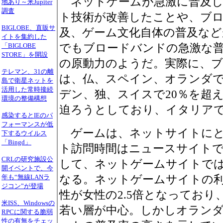
ネットゲームが急激に普及し
地あり～米Jupiter
調査
ト技術が改善したことや、ブ
BIGLOBE、直販サ
及、ゲーム文化自体の普及な
イトを集約した
でもブロードバンドの急激な
「BIGLOBE
STORE」を開設
の原動力のようだ。実際に、
テレマン、31の離
は、仏、スペイン、オランダで
島で衛星ネットを
活用した常時接続
デン、独、スイスで20％を超え
環境の整備構想
迫ろうとしており、イタリアで
感染するとIEのパ
フォーマンスが低
ゲームは、ネットサイトにと
下するウイルス
「Bingd」
ト訪問時間はニュースサイトで
CRLの研究施設公
して、ネットゲームサイトでは
開イベントで、今
なる。ネットゲームサイトの
年も“無線LANラ
ジコン”が登場
性が女性の2.5倍となっており、
米ISS、Windowsの
若い層が中心。しかしオラン
RPCに関する脆弱
性の有無をチェッ