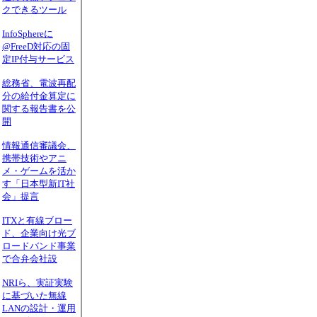
クできるツール
InfoSphereに
@FreeD対応の固
定IP付与サービス
総務省、電波再配
分の給付金算定に
関する報告書を公
開
情報通信審議会、
携帯技術やアニ
メ・ゲームを活か
す「日本型新IT社
会」提言
ITXと有線ブロー
ド、企業向け光ブ
ロードバンド事業
で合弁会社設
NRIら、実証実験
に基づいた無線
LANの設計・運用