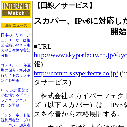
【回線／サービス】
スカパー、IPv6に対応
最新ニュース
開始
日本の「リネージ
ュ」ユーザーは集
■URL
団活動が好き～東
大池田教授が実態
http://www.skyperfectv.co.jp/sky
分析
報)
ゴメス、2003年夏
期の国内・海外旅
http://comm.skyperfectv.co.jp/
(
行サイトのランキ
ングを発表
タサービス)
UIS、永井豪など
株式会社スカイパーフェク
が登場する「コミ
ックス・アニメ
ズ（以下スカパー）は、IPv
祭」を開始
スを今春から本格展開する。
インターネット接
続利用者数、ブロ
ードバンド加入者