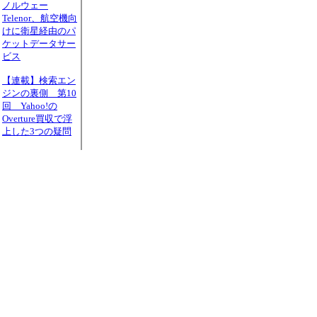
ノルウェー
Telenor、航空機向
けに衛星経由のパ
ケットデータサー
ビス
【連載】検索エン
ジンの裏側 第10
回 Yahoo!の
Overture買収で浮
上した3つの疑問