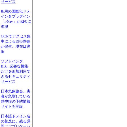
サービス
IE用の国際化ドメ
イン名プラグイン
「i-Nav」がRFCに
準拠
OCNでアクセス集
中によるDNS障害
が発生。現在は復
旧
ソフトバンク
BB、必要な機能
だけを追加利用で
きるセキュリティ
サービス
日本気象協会、患
者が急増している
熱中症の予防情報
サイトを開設
日本語ドメイン名
の普及に、残る課
題はアプリケーシ