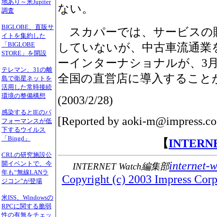
地あり～米Jupiter
ない。
調査
BIGLOBE、直販サ
スカパーでは、サービスの
イトを集約した
「BIGLOBE
していないが、中古車流通業
STORE」を開設
ーインターナショナルが、3
テレマン、31の離
全国の直営店に導入すること
島で衛星ネットを
活用した常時接続
環境の整備構想
(2003/2/28)
感染するとIEのパ
[Reported by aoki-m@impress.co
フォーマンスが低
下するウイルス
「Bingd」
【
INTER
CRLの研究施設公
internet-
開イベントで、今
INTERNET Watch編集部
年も“無線LANラ
Copyright (c) 2003 Impress Corpo
ジコン”が登場
米ISS、Windowsの
RPCに関する脆弱
性の有無をチェッ