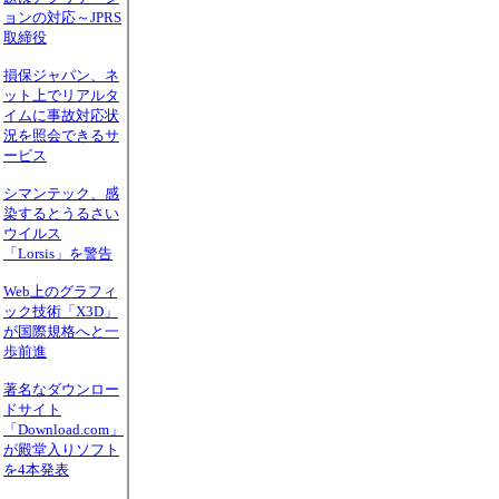
ョンの対応～JPRS
取締役
損保ジャパン、ネ
ット上でリアルタ
イムに事故対応状
況を照会できるサ
ービス
シマンテック、感
染するとうるさい
ウイルス
「Lorsis」を警告
Web上のグラフィ
ック技術「X3D」
が国際規格へと一
歩前進
著名なダウンロー
ドサイト
「Download.com」
が殿堂入りソフト
を4本発表