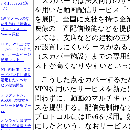
スカパーでは法人向けのサ
が1,100万人に近
を用いた動画配信サービス「“
づく
を展開。全国に支社を持つ企
1週間メールのな
い生活は「離婚よ
映像の一斉配信機能などを提
りストレス」～
Veritas調査
スでは、支店などの建物の立
OCN、Web上でホ
が設置しにくいケースがある
ームページを作れ
る「ホームページ
（スカパー施設）までの専用
簡単キット」
ストが高くなりやすいといっ
NTT西日本、ブロ
ードバンド回線を
こうした点をカバーするため
活用したVPNサー
ビス提供開始
VPNを用いたサービスを新た
テックジャム、
問わずに、動画のマルチキャ
9,500円の検索キ
ーワード解析ツー
スを提供する。配信先制御な
ル
プロトコルにはIPv6を採用
オンライン音楽市
にしたという。なおサービス
場はまだ成長の余