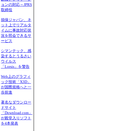
ョンの対応～JPRS
取締役
損保ジャパン、ネ
ット上でリアルタ
イムに事故対応状
況を照会できるサ
ービス
シマンテック、感
染するとうるさい
ウイルス
「Lorsis」を警告
Web上のグラフィ
ック技術「X3D」
が国際規格へと一
歩前進
著名なダウンロー
ドサイト
「Download.com」
が殿堂入りソフト
を4本発表