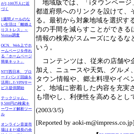
地域版では、「iタウンページ
が1,100万人に近
づく
都道府県へのリンクを設けて、
る。最初から対象地域を選択す
1週間メールのな
い生活は「離婚よ
力の手間を減らすことができる
りストレス」～
Veritas調査
情報の検索がスムーズになるな
OCN、Web上でホ
いう。
ームページを作れ
る「ホームページ
コンテンツは、従来の店舗や企
簡単キット」
加え、ニュースや天気、グルメ
NTT西日本、ブロ
ードバンド回線を
タウン情報や、郷土料理やイベ
活用したVPNサー
ど、地域に密着した内容を充実
ビス提供開始
も増やし、利便性を高めるとし
テックジャム、
9,500円の検索キ
(2003/3/5)
ーワード解析ツー
ル
[Reported by aoki-m@impress.co.jp
オンライン音楽市
場はまだ成長の余