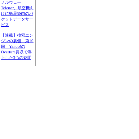
ノルウェー
Telenor、航空機向
けに衛星経由のパ
ケットデータサー
ビス
【連載】検索エン
ジンの裏側 第10
回 Yahoo!の
Overture買収で浮
上した3つの疑問