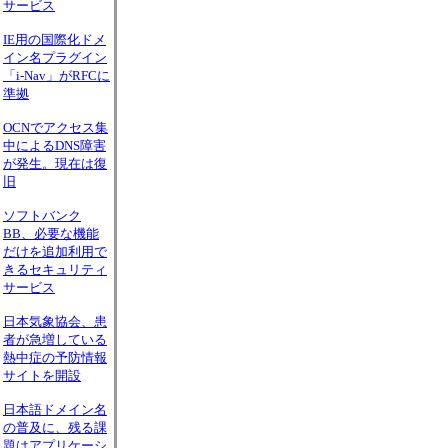
サービス
IE用の国際化ドメ
イン名プラグイン
「i-Nav」がRFCに
準拠
OCNでアクセス集
中によるDNS障害
が発生。現在は復
旧
ソフトバンク
BB、必要な機能
だけを追加利用で
きるセキュリティ
サービス
日本気象協会、患
者が急増している
熱中症の予防情報
サイトを開設
日本語ドメイン名
の普及に、残る課
題はアプリケーシ