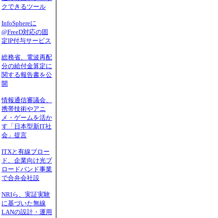
クできるツール
InfoSphereに
@FreeD対応の固
定IP付与サービス
総務省、電波再配
分の給付金算定に
関する報告書を公
開
情報通信審議会、
携帯技術やアニ
メ・ゲームを活か
す「日本型新IT社
会」提言
ITXと有線ブロー
ド、企業向け光ブ
ロードバンド事業
で合弁会社設
NRIら、実証実験
に基づいた無線
LANの設計・運用