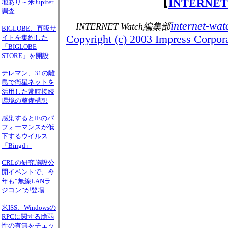
【
INTERNE
地あり～米Jupiter
調査
internet-wat
INTERNET Watch編集部
BIGLOBE、直販サ
Copyright (c) 2003 Impress Corporat
イトを集約した
「BIGLOBE
STORE」を開設
テレマン、31の離
島で衛星ネットを
活用した常時接続
環境の整備構想
感染するとIEのパ
フォーマンスが低
下するウイルス
「Bingd」
CRLの研究施設公
開イベントで、今
年も“無線LANラ
ジコン”が登場
米ISS、Windowsの
RPCに関する脆弱
性の有無をチェッ