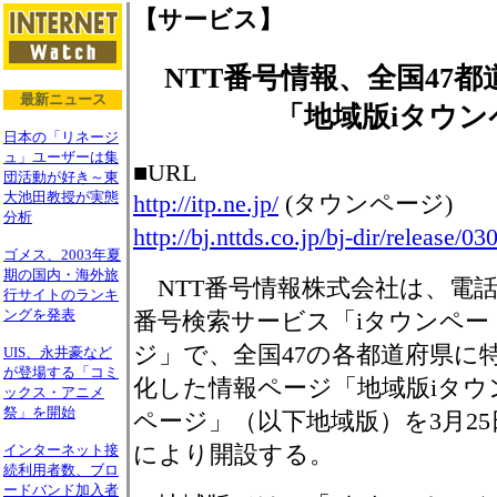
【サービス】
NTT番号情報、全国47
最新ニュース
「地域版iタウン
日本の「リネージ
ュ」ユーザーは集
■URL
団活動が好き～東
大池田教授が実態
http://itp.ne.jp/
(タウンページ)
分析
http://bj.nttds.co.jp/bj-dir/release/0
ゴメス、2003年夏
期の国内・海外旅
NTT番号情報株式会社は、電
行サイトのランキ
ングを発表
番号検索サービス「iタウンペー
ジ」で、全国47の各都道府県に
UIS、永井豪など
が登場する「コミ
化した情報ページ「地域版iタウ
ックス・アニメ
祭」を開始
ページ」（以下地域版）を3月25
により開設する。
インターネット接
続利用者数、ブロ
ードバンド加入者