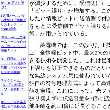
が減少するために、受信側に正
が1,100万人に近
づく
「ビット誤り」が増加する。こ
1週間メールのな
したい情報ビットに送信側で付
い生活は「離婚よ
りストレス」～
をもとに受信側でビット誤りを
Veritas調査
術」が用いられている。
OCN、Web上でホ
ームページを作れ
三菱電機では、この誤り訂正技
る「ホームページ
簡単キット」
上。全情報ビット中、最大2％
NTT西日本、ブロ
きる技術を開発した。これは従来
ードバンド回線を
ト誤りを訂正できるものだとい
活用したVPNサー
ビス提供開始
な無線システム用に使われてい
テックジャム、
独自の符号処理方式によって高
9,500円の検索キ
ーワード解析ツー
値を実現。これによって、光フ
ル
張り替えずに伝送容量を3倍に
オンライン音楽市
能距離を約1.4倍に延長するこ
場はまだ成長の余