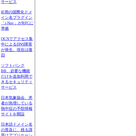
サービス
IE用の国際化ドメ
イン名プラグイン
「i-Nav」がRFCに
準拠
OCNでアクセス集
中によるDNS障害
が発生。現在は復
旧
ソフトバンク
BB、必要な機能
だけを追加利用で
きるセキュリティ
サービス
日本気象協会、患
者が急増している
熱中症の予防情報
サイトを開設
日本語ドメイン名
の普及に、残る課
題はアプリケーシ