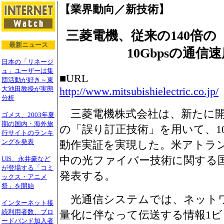
【業界動向／新技術】
三菱電機、従来の140倍
最新ニュース
10Gbpsの通信
日本の「リネージ
ュ」ユーザーは集
■URL
団活動が好き～東
http://www.mitsubishielectric.co.jp/
大池田教授が実態
分析
三菱電機株式会社は、新たに開
ゴメス、2003年夏
期の国内・海外旅
の「誤り訂正技術」を用いて、10
行サイトのランキ
ングを発表
動作実証を実現した。米アトラン
中の光ファイバー技術に関する国際
UIS、永井豪など
が登場する「コミ
発表する。
ックス・アニメ
祭」を開始
光通信システムでは、ネットワ
インターネット接
続利用者数、ブロ
量化に伴なって伝送する情報1
ードバンド加入者