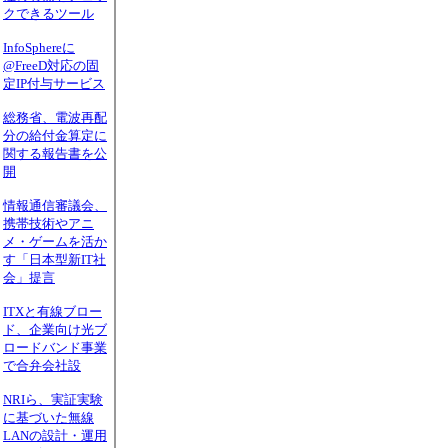
クできるツール
InfoSphereに
@FreeD対応の固
定IP付与サービス
総務省、電波再配
分の給付金算定に
関する報告書を公
開
情報通信審議会、
携帯技術やアニ
メ・ゲームを活か
す「日本型新IT社
会」提言
ITXと有線ブロー
ド、企業向け光ブ
ロードバンド事業
で合弁会社設
NRIら、実証実験
に基づいた無線
LANの設計・運用