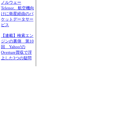
ノルウェー
Telenor、航空機向
けに衛星経由のパ
ケットデータサー
ビス
【連載】検索エン
ジンの裏側 第10
回 Yahoo!の
Overture買収で浮
上した3つの疑問