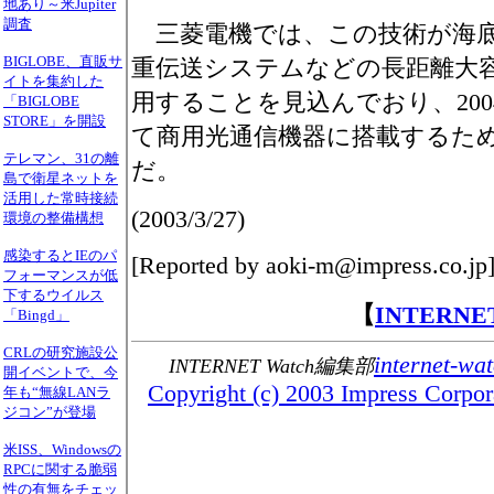
地あり～米Jupiter
調査
三菱電機では、この技術が海底
BIGLOBE、直販サ
重伝送システムなどの長距離大
イトを集約した
用することを見込んでおり、20
「BIGLOBE
STORE」を開設
て商用光通信機器に搭載するた
テレマン、31の離
だ。
島で衛星ネットを
活用した常時接続
(2003/3/27)
環境の整備構想
感染するとIEのパ
[Reported by aoki-m@impress.co.jp
フォーマンスが低
下するウイルス
【
INTERN
「Bingd」
CRLの研究施設公
internet-wa
INTERNET Watch編集部
開イベントで、今
Copyright (c) 2003 Impress Corpora
年も“無線LANラ
ジコン”が登場
米ISS、Windowsの
RPCに関する脆弱
性の有無をチェッ