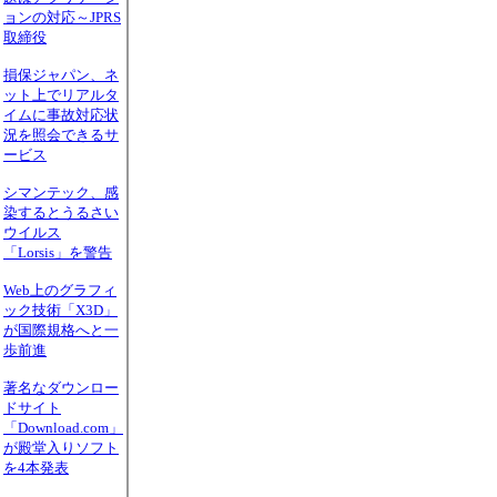
ョンの対応～JPRS
取締役
損保ジャパン、ネ
ット上でリアルタ
イムに事故対応状
況を照会できるサ
ービス
シマンテック、感
染するとうるさい
ウイルス
「Lorsis」を警告
Web上のグラフィ
ック技術「X3D」
が国際規格へと一
歩前進
著名なダウンロー
ドサイト
「Download.com」
が殿堂入りソフト
を4本発表