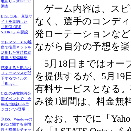
地あり～米Jupiter
ゲーム内容は、スピ
調査
BIGLOBE、直販サ
なく、選手のコンディ
イトを集約した
「BIGLOBE
発ローテーションなど
STORE」を開設
テレマン、31の離
ながら自分の予想を楽
島で衛星ネットを
活用した常時接続
環境の整備構想
5月18日まではオー
感染するとIEのパ
フォーマンスが低
を提供するが、5月19
下するウイルス
「Bingd」
有料サービスとなる。
CRLの研究施設公
み後1週間は、料金無
開イベントで、今
年も“無線LANラ
ジコン”が登場
なお、すでに「Yaho
米ISS、Windowsの
RPCに関する脆弱
性の有無をチェッ