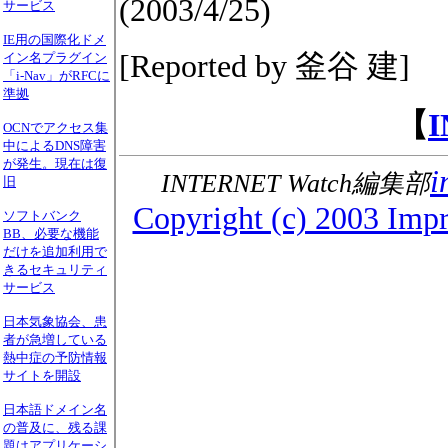
(2003/4/25)
サービス
IE用の国際化ドメ
[Reported by 釜谷 建]
イン名プラグイン
「i-Nav」がRFCに
準拠
【
OCNでアクセス集
中によるDNS障害
が発生。現在は復
i
INTERNET Watch編集部
旧
Copyright (c) 2003 Impre
ソフトバンク
BB、必要な機能
だけを追加利用で
きるセキュリティ
サービス
日本気象協会、患
者が急増している
熱中症の予防情報
サイトを開設
日本語ドメイン名
の普及に、残る課
題はアプリケーシ