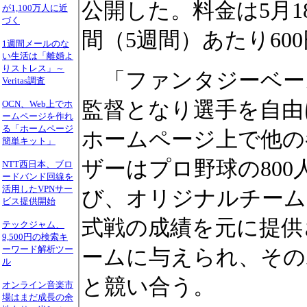
公開した。料金は5月1
が1,100万人に近
づく
間（5週間）あたり60
1週間メールのな
い生活は「離婚よ
りストレス」～
「ファンタジーベー
Veritas調査
監督となり選手を自由
OCN、Web上でホ
ームページを作れ
る「ホームページ
ホームページ上で他の
簡単キット」
ザーはプロ野球の80
NTT西日本、ブロ
ードバンド回線を
活用したVPNサー
び、オリジナルチーム
ビス提供開始
式戦の成績を元に提供
テックジャム、
9,500円の検索キ
ーワード解析ツー
ームに与えられ、その
ル
と競い合う。
オンライン音楽市
場はまだ成長の余