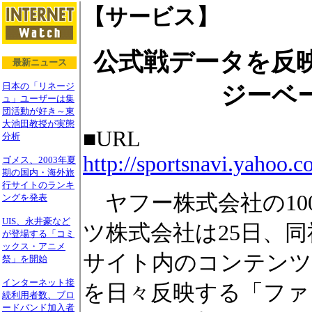
【サービス】
公式戦データを反
最新ニュース
日本の「リネージ
ジーベー
ュ」ユーザーは集
団活動が好き～東
大池田教授が実態
■URL
分析
http://sportsnavi.yahoo.co
ゴメス、2003年夏
期の国内・海外旅
行サイトのランキ
ヤフー株式会社の10
ングを発表
UIS、永井豪など
ツ株式会社は25日、
が登場する「コミ
ックス・アニメ
サイト内のコンテンツ
祭」を開始
インターネット接
を日々反映する「ファ
続利用者数、ブロ
ードバンド加入者