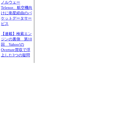
ノルウェー
Telenor、航空機向
けに衛星経由のパ
ケットデータサー
ビス
【連載】検索エン
ジンの裏側 第10
回 Yahoo!の
Overture買収で浮
上した3つの疑問