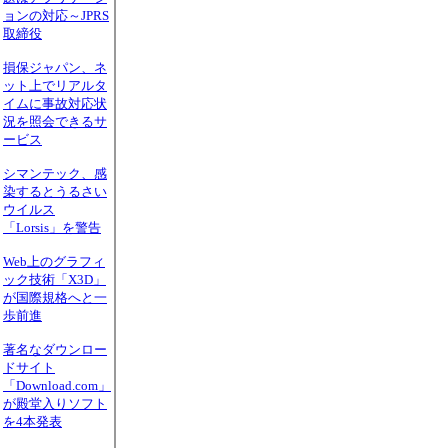
ョンの対応～JPRS
取締役
損保ジャパン、ネ
ット上でリアルタ
イムに事故対応状
況を照会できるサ
ービス
シマンテック、感
染するとうるさい
ウイルス
「Lorsis」を警告
Web上のグラフィ
ック技術「X3D」
が国際規格へと一
歩前進
著名なダウンロー
ドサイト
「Download.com」
が殿堂入りソフト
を4本発表