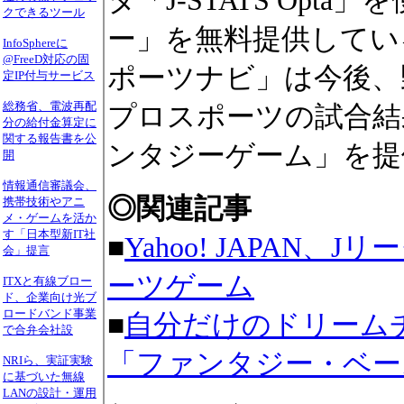
タ「J-STATS Op
クできるツール
ー」を無料提供している
InfoSphereに
@FreeD対応の固
ポーツナビ」は今後、
定IP付与サービス
総務省、電波再配
プロスポーツの試合結
分の給付金算定に
関する報告書を公
ンタジーゲーム」を提
開
情報通信審議会、
◎関連記事
携帯技術やアニ
メ・ゲームを活か
す「日本型新IT社
■
Yahoo! JAPAN
会」提言
ーツゲーム
ITXと有線ブロー
ド、企業向け光ブ
ロードバンド事業
■
自分だけのドリーム
で合弁会社設
「ファンタジー・ベー
NRIら、実証実験
に基づいた無線
LANの設計・運用