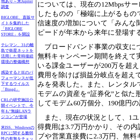
地あり～米Jupiter
については、現在の12Mbpsサ
調査
したものの「極端に上がるもの
BIGLOBE、直販サ
信速度の増加について「みんな
イトを集約した
「BIGLOBE
ピードが年末から来年に登場す
STORE」を開設
テレマン、31の離
ブロードバンド事業の収支について
島で衛星ネットを
無料キャンペーン期間を終えて
活用した常時接続
環境の整備構想
いる課金ユーザーが200万を超
感染するとIEのパ
費用を除けば損益分岐点を超え
フォーマンスが低
みを発表した。また、レンタル
下するウイルス
「Bingd」
モデムの資産を“証券化”と似た
CRLの研究施設公
してモデム60万個分、190億円
開イベントで、今
年も“無線LANラ
また、現在の状況として、1ユ
ジコン”が登場
得費用は3.7万円かかり、その
米ISS、Windowsの
RPCに関する脆弱
ブや営業直接費に2.3万円、無
性の有無をチェッ