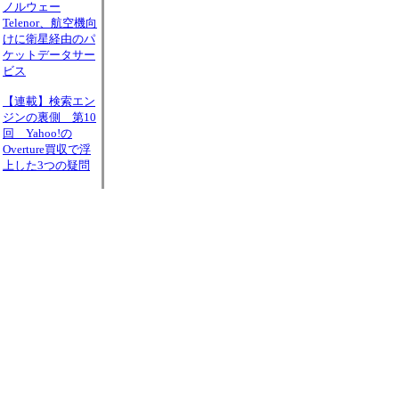
ノルウェー
Telenor、航空機向
けに衛星経由のパ
ケットデータサー
ビス
【連載】検索エン
ジンの裏側 第10
回 Yahoo!の
Overture買収で浮
上した3つの疑問