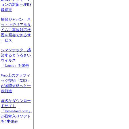
ョンの対応～JPRS
取締役
損保ジャパン、ネ
ット上でリアルタ
イムに事故対応状
況を照会できるサ
ービス
シマンテック、感
染するとうるさい
ウイルス
「Lorsis」を警告
Web上のグラフィ
ック技術「X3D」
が国際規格へと一
歩前進
著名なダウンロー
ドサイト
「Download.com」
が殿堂入りソフト
を4本発表