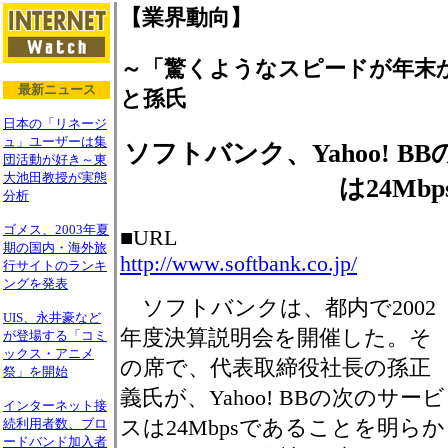
【業界動向】
～「驚くようなスピードが年末
最新ニュース
と孫氏
日本の「リネージ
ュ」ユーザーは集
ソフトバンク、Yahoo! 
団活動が好き～東
大池田教授が実態
は24Mbp
分析
ゴメス、2003年夏
■URL
期の国内・海外旅
http://www.softbank.co.jp/
行サイトのランキ
ングを発表
ソフトバンクは、都内で2002
UIS、永井豪など
年度決算説明会を開催した。そ
が登場する「コミ
ックス・アニメ
の席で、代表取締役社長の孫正
祭」を開始
義氏が、Yahoo! BBの次のサービ
インターネット接
スは24Mbpsであることを明らか
続利用者数、ブロ
ードバンド加入者