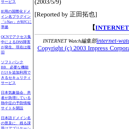
(2003/5/9)
サービス
IE用の国際化ドメ
[Reported by 正田拓也]
イン名プラグイン
「i-Nav」がRFCに
【
INTERNE
準拠
OCNでアクセス集
internet-wat
INTERNET Watch編集部
中によるDNS障害
Copyright (c) 2003 Impress Corporat
が発生。現在は復
旧
ソフトバンク
BB、必要な機能
だけを追加利用で
きるセキュリティ
サービス
日本気象協会、患
者が急増している
熱中症の予防情報
サイトを開設
日本語ドメイン名
の普及に、残る課
題はアプリケーシ