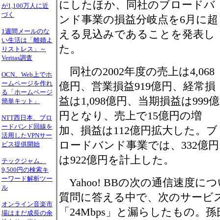
にしたほか、同社のブロードバ
が1,100万人に近
づく
ンド事業の損益分岐点を6月に超
1週間メールのな
える見込みであることを発表し
い生活は「離婚よ
た。
りストレス」～
Veritas調査
同社の2002年度の売上は4,068
OCN、Web上でホ
ームページを作れ
億円、営業損益919億円、経常損
る「ホームページ
益は1,098億円、当期損益は999億
簡単キット」
円となり、売上で15億円の増
NTT西日本、ブロ
ードバンド回線を
加、損益は112億円拡大した。ブ
活用したVPNサー
ロードバンド事業では、332億
ビス提供開始
は922億円を計上した。
テックジャム、
9,500円の検索キ
ーワード解析ツー
Yahoo! BBの次の通信速度
ル
質問に答える中で、次のサービ
オンライン音楽市
「24Mbps」と漏らしたもの。孫
場はまだ成長の余