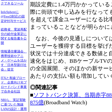
期設定費に1.4万円かかってい
クできるツール
際に街頭で申し込みを行なって
InfoSphereに
@FreeD対応の固
を超えて課金ユーザーになる比率
定IP付与サービス
まっていることなどが明らかに
総務省、電波再配
分の給付金算定に
なお、今後の見通しについては、2
関する報告書を公
開
ユーザーを獲得する目標を挙げ
情報通信審議会、
状況では十分達成できる数値と自
携帯技術やアニ
速化をはじめ、BBケーブルTV
メ・ゲームを活か
す「日本型新IT社
の全国展開、そのほかの新サー
会」提言
あたりの支払い額も増加してい
ITXと有線ブロー
ド、企業向け光ブ
◎関連記事
ロードバンド事業
で合弁会社設
■
ソフトバンク決算、当期赤字88
NRIら、実証実験
875億
(Broadband Watch)
に基づいた無線
LANの設計・運用