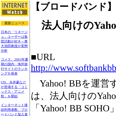
【ブロードバンド
法人向けのYahoo
最新ニュース
日本の「リネージ
ュ」ユーザーは集
団活動が好き～東
大池田教授が実態
分析
■URL
ゴメス、2003年夏
期の国内・海外旅
http://www.softbankbb
行サイトのランキ
ングを発表
Yahoo! BBを運
UIS、永井豪など
が登場する「コミ
ックス・アニメ
は、法人向けのYaho
祭」を開始
「Yahoo! BB 
インターネット接
続利用者数、ブロ
ードバンド加入者