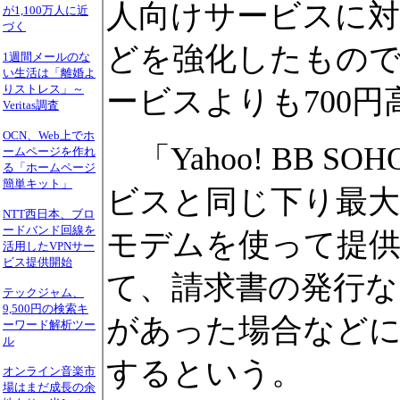
人向けサービスに対
が1,100万人に近
づく
どを強化したもので
1週間メールのな
い生活は「離婚よ
りストレス」～
ービスよりも700円高
Veritas調査
OCN、Web上でホ
「Yahoo! BB SO
ームページを作れ
る「ホームページ
簡単キット」
ビスと同じ下り最大12
NTT西日本、ブロ
ードバンド回線を
モデムを使って提
活用したVPNサー
ビス提供開始
て、請求書の発行な
テックジャム、
9,500円の検索キ
があった場合など
ーワード解析ツー
ル
するという。
オンライン音楽市
場はまだ成長の余