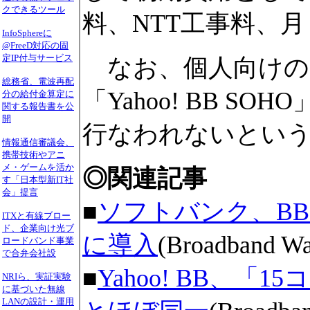
クできるツール
料、NTT工事料、
InfoSphereに
@FreeD対応の固
定IP付与サービス
なお、個人向けの
総務省、電波再配
「Yahoo! BB 
分の給付金算定に
関する報告書を公
開
行なわれないとい
情報通信審議会、
携帯技術やアニ
メ・ゲームを活か
◎関連記事
す「日本型新IT社
会」提言
■
ソフトバンク、B
ITXと有線ブロー
ド、企業向け光ブ
に導入
(Broadband Wa
ロードバンド事業
で合弁会社設
■
Yahoo! BB、
NRIら、実証実験
に基づいた無線
LANの設計・運用