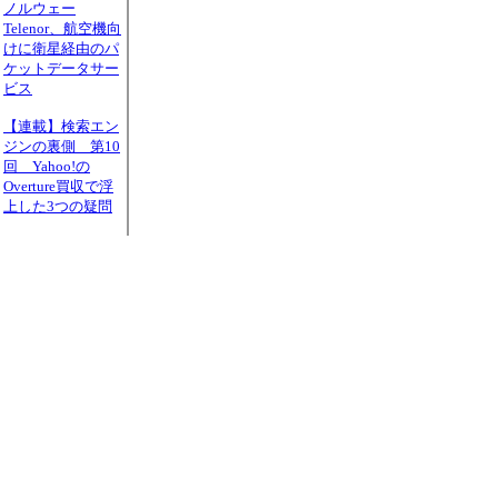
ノルウェー
Telenor、航空機向
けに衛星経由のパ
ケットデータサー
ビス
【連載】検索エン
ジンの裏側 第10
回 Yahoo!の
Overture買収で浮
上した3つの疑問