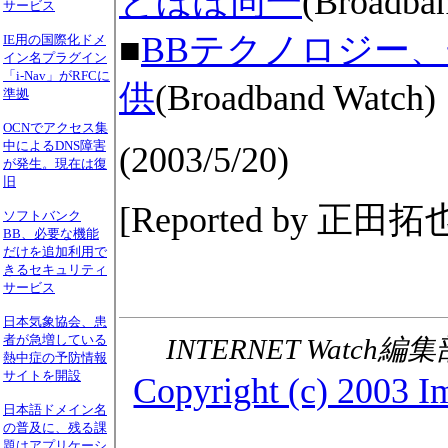
とほぼ同一
(Broadba
サービス
■
BBテクノロジー、光
IE用の国際化ドメ
イン名プラグイン
「i-Nav」がRFCに
供
(Broadband Watch)
準拠
OCNでアクセス集
中によるDNS障害
(2003/5/20)
が発生。現在は復
旧
[Reported by 正田拓
ソフトバンク
BB、必要な機能
だけを追加利用で
きるセキュリティ
サービス
日本気象協会、患
者が急増している
INTERNET Watch編集
熱中症の予防情報
サイトを開設
Copyright (c) 2003 Im
日本語ドメイン名
の普及に、残る課
題はアプリケーシ