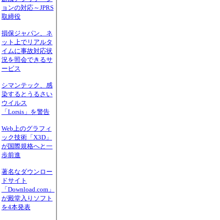
ョンの対応～JPRS
取締役
損保ジャパン、ネ
ット上でリアルタ
イムに事故対応状
況を照会できるサ
ービス
シマンテック、感
染するとうるさい
ウイルス
「Lorsis」を警告
Web上のグラフィ
ック技術「X3D」
が国際規格へと一
歩前進
著名なダウンロー
ドサイト
「Download.com」
が殿堂入りソフト
を4本発表