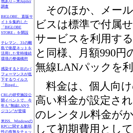
地あり～米Jupiter
そのほか、メール
調査
BIGLOBE、直販サ
ビスは標準で付属せ
イトを集約した
「BIGLOBE
STORE」を開設
サービスを利用する
テレマン、31の離
島で衛星ネットを
と同様、月額990
活用した常時接続
環境の整備構想
無線LANパックを
感染するとIEのパ
フォーマンスが低
下するウイルス
料金は、個人向けの2,
「Bingd」
CRLの研究施設公
高い料金が設定される
開イベントで、今
年も“無線LANラ
のレンタル料金がか
ジコン”が登場
米ISS、Windowsの
して初期費用として3
RPCに関する脆弱
性の有無をチェッ