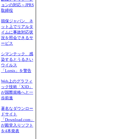
ョンの対応～JPRS
取締役
損保ジャパン、ネ
ット上でリアルタ
イムに事故対応状
況を照会できるサ
ービス
シマンテック、感
染するとうるさい
ウイルス
「Lorsis」を警告
Web上のグラフィ
ック技術「X3D」
が国際規格へと一
歩前進
著名なダウンロー
ドサイト
「Download.com」
が殿堂入りソフト
を4本発表