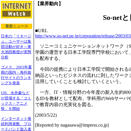
【業界動向】
So-n
最新ニュース
■URL
http://www.so-net.ne.jp/corporation/release/2003/0
日本の「リネージ
ュ」ユーザーは集
ソニーコミュニケーションネットワーク（SC
団活動が好き～東
学園の運営する日本工学院専門学校において、S
大池田教授が実態
分析
も配布する。
ゴメス、2003年夏
今回の提携により日本工学院で開始されるの
期の国内・海外旅
納品といったビジネスの流れに則したワークシ
行サイトのランキ
活用していくことも検討していくという。
ングを発表
一方、IT・情報分野の今年度の新入生約800
UIS、永井豪など
るIDを教材として配布。学科用のWebサー
が登場する「コミ
ックス・アニメ
で教育内容の充実化を図る。
祭」を開始
(2003/5/22)
インターネット接
続利用者数、ブロ
[Reported by nagasawa@impress.co.jp]
ードバンド加入者