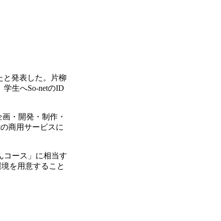
たと発表した。片柳
So-netのID
企画・開発・制作・
tの商用サービスに
とんコース」に相当す
環境を用意すること