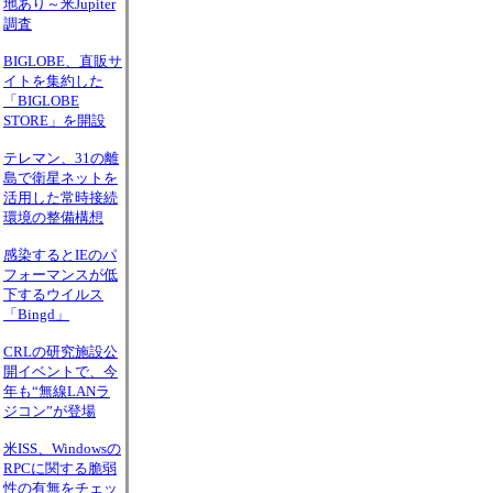
地あり～米Jupiter
調査
BIGLOBE、直販サ
イトを集約した
「BIGLOBE
STORE」を開設
テレマン、31の離
島で衛星ネットを
活用した常時接続
環境の整備構想
感染するとIEのパ
フォーマンスが低
下するウイルス
「Bingd」
CRLの研究施設公
開イベントで、今
年も“無線LANラ
ジコン”が登場
米ISS、Windowsの
RPCに関する脆弱
性の有無をチェッ