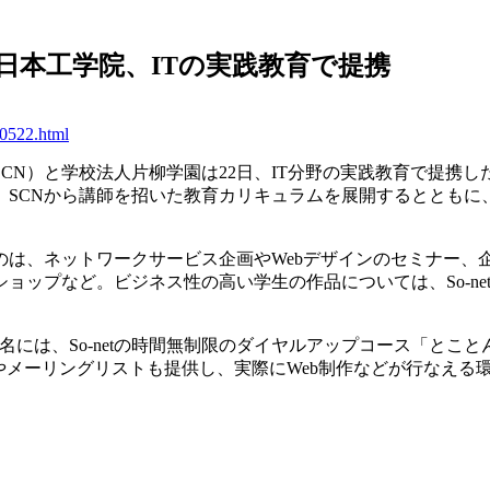
etと日本工学院、ITの実践教育で提携
30522.html
N）と学校法人片柳学園は22日、IT分野の実践教育で提携し
CNから講師を招いた教育カリキュラムを展開するとともに、学生へ
は、ネットワークサービス企画やWebデザインのセミナー、
ョップなど。ビジネス性の高い学生の作品については、So-ne
名には、So-netの時間無制限のダイヤルアップコース「とこ
バやメーリングリストも提供し、実際にWeb制作などが行なえる