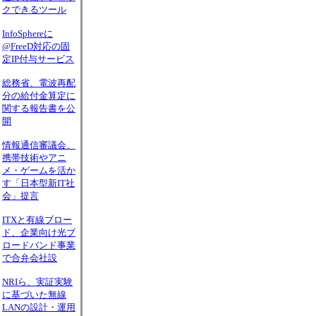
クできるツール
InfoSphereに
@FreeD対応の固
定IP付与サービス
総務省、電波再配
分の給付金算定に
関する報告書を公
開
情報通信審議会、
携帯技術やアニ
メ・ゲームを活か
す「日本型新IT社
会」提言
ITXと有線ブロー
ド、企業向け光ブ
ロードバンド事業
で合弁会社設
NRIら、実証実験
に基づいた無線
LANの設計・運用