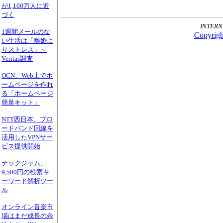
が1,100万人に近
づく
INTER
1週間メールのな
Copyright
い生活は「離婚よ
りストレス」～
Veritas調査
OCN、Web上でホ
ームページを作れ
る「ホームページ
簡単キット」
NTT西日本、ブロ
ードバンド回線を
活用したVPNサー
ビス提供開始
テックジャム、
9,500円の検索キ
ーワード解析ツー
ル
オンライン音楽市
場はまだ成長の余