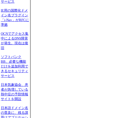
サービス
IE用の国際化ドメ
イン名プラグイン
「i-Nav」がRFCに
準拠
OCNでアクセス集
中によるDNS障害
が発生。現在は復
旧
ソフトバンク
BB、必要な機能
だけを追加利用で
きるセキュリティ
サービス
日本気象協会、患
者が急増している
熱中症の予防情報
サイトを開設
日本語ドメイン名
の普及に、残る課
題はアプリケーシ