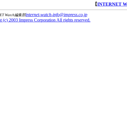
【
INTERNET 
internet-watch-info@impress.co.jp
NET Watch編集部
 (c) 2003 Impress Corporation All rights reserved.