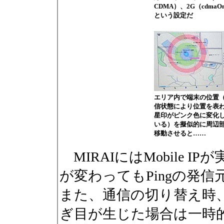
CDMA）、2G（cdmaO
という設定だ
エリア内で端末の位置
信状態により位置を表
星印がピンク色に変化
いる）を擬似的に周辺
移動させると……
MIRAIにはMobile 
が変わってもPingの発
また、通信の切り替え時
ぎ目が生じた場合は一時