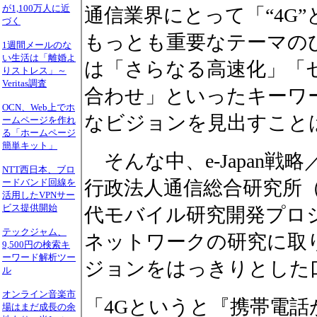
が1,100万人に近
通信業界にとって「“4G
づく
もっとも重要なテーマの
1週間メールのな
い生活は「離婚よ
は「さらなる高速化」「セ
りストレス」～
Veritas調査
合わせ」といったキーワ
OCN、Web上でホ
なビジョンを見出すこと
ームページを作れ
る「ホームページ
簡単キット」
そんな中、e-Japan戦略
NTT西日本、ブロ
ードバンド回線を
行政法人通信総合研究所（
活用したVPNサー
ビス提供開始
代モバイル研究開発プロ
テックジャム、
ネットワークの研究に取
9,500円の検索キ
ーワード解析ツー
ジョンをはっきりとした
ル
オンライン音楽市
「4Gというと『携帯電話
場はまだ成長の余