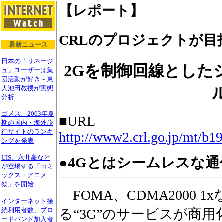
【レポート】
CRLのプロジェクトが目指
最新ニュース
日本の「リネージ
2Gを制御回線とした
ュ」ユーザーは集
団活動が好き～東
大池田教授が実態
分析
ゴメス、2003年夏
■URL
期の国内・海外旅
行サイトのランキ
http://www2.crl.go.jp/mt/b19
ングを発表
UIS、永井豪など
●4Gとはシームレスな通
が登場する「コミ
ックス・アニメ
祭」を開始
FOMA、CDMA2000 
インターネット接
続利用者数、ブロ
る“3G”のサービスが商
ードバンド加入者