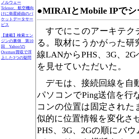
ノルウェー
Telenor、航空機向
●MIRAIとMobile I
けに衛星経由のパ
ケットデータサー
ビス
すでにこのアーキテク
【連載】検索エン
る。取材にうかがった研究
ジンの裏側 第10
回 Yahoo!の
Overture買収で浮
線LANからPHS、3G、
上した3つの疑問
を見せていただいた。
デモは、接続回線を自動
パソコンでPing送信を
コンの位置は固定された
似的に位置情報を変化させ
PHS、3G、2Gの順に