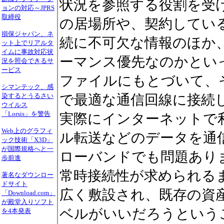
状況を参照する役割を受
ョンの対応～JPRS
取締役
の居場所や、契約している
損保ジャパン、ネ
続に不可欠な情報のほか
ット上でリアルタ
イムに事故対応状
ーマンス優先なのかとい
況を照会できるサ
ービス
ファイルにもとづいて、
シマンテック、感
染するとうるさい
で最適な通信回線に接続し
ウイルス
「Lorsis」を警告
実際にインターネットで利
Web上のグラフィ
ル転送などのデータを通
ック技術「X3D」
が国際規格へと一
ローバンドでも問題あり
歩前進
常時接続性が求められる
著名なダウンロー
ドサイト
広く敷設され、既存の資
「Download.com」
が殿堂入りソフト
ベルがいいだろうという
を4本発表