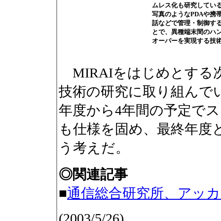
ムレス化も研究してい
写真のようなPDAや携
話などで管理・制御す
とで、異種端末間のハ
オーバーを実現する技
MIRAIをはじめとす
技術の研究に取り組んでい
年度から4年間の予定でス
も仕様を固め、最終年度と
う考えだ。
◎関連記事
■
通信総合研究所、アッ
(2003/5/26)