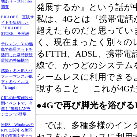
地あり～米Jupiter
発展するか』という話が
調査
私は、4Gとは『携帯電
BIGLOBE、直販サ
イトを集約した
「BIGLOBE
超えたものだと思ってい
STORE」を開設
く、現在まったく別々の
テレマン、31の離
島で衛星ネットを
るFTTH、ADSL、携帯
活用した常時接続
環境の整備構想
線で、かつどのシステム
感染するとIEのパ
シームレスに利用できる
フォーマンスが低
下するウイルス
現すること──これが4G
「Bingd」
CRLの研究施設公
●4Gで再び脚光を浴びる
開イベントで、今
年も“無線LANラ
ジコン”が登場
では、多種多様のイン
米ISS、Windowsの
RPCに関する脆弱
セスをシームレスに利用
性の有無をチェッ