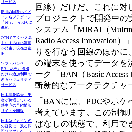
サービス
回線）だけだ。これに対
IE用の国際化ドメ
プロジェクトで開発中の
イン名プラグイン
「i-Nav」がRFCに
システム「MIRAI（Multimedi
準拠
OCNでアクセス集
Radio Access Inno
中によるDNS障害
が発生。現在は復
りを行なう回線のほかに
旧
の端末を使ってデータを
ソフトバンク
BB、必要な機能
ーク「BAN（Basic Acce
だけを追加利用で
きるセキュリティ
斬新的なアークテクチャ
サービス
日本気象協会、患
「BANには、PDCやポ
者が急増している
熱中症の予防情報
考えています。この制御
サイトを開設
日本語ドメイン名
ぱなしの状態で、利用で
の普及に、残る課
題はアプリケーシ