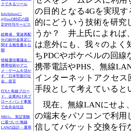
クできるツール
の目的となる4Gを実現す
InfoSphereに
@FreeD対応の固
的にどういう技術を研究
定IP付与サービス
うか？ 井上氏によれば
総務省、電波再配
分の給付金算定に
は意外にも、我々のよく知
関する報告書を公
開
ちPDCやポケベルの回線
情報通信審議会、
携帯電話やPHS、無線L
携帯技術やアニ
メ・ゲームを活か
インターネットアクセス
す「日本型新IT社
会」提言
手段として考えていると
ITXと有線ブロー
ド、企業向け光ブ
ロードバンド事業
現在、無線LANにせよ、
で合弁会社設
の端末をパソコンで利用
NRIら、実証実験
に基づいた無線
信してパケット交換を行
LANの設計・運用