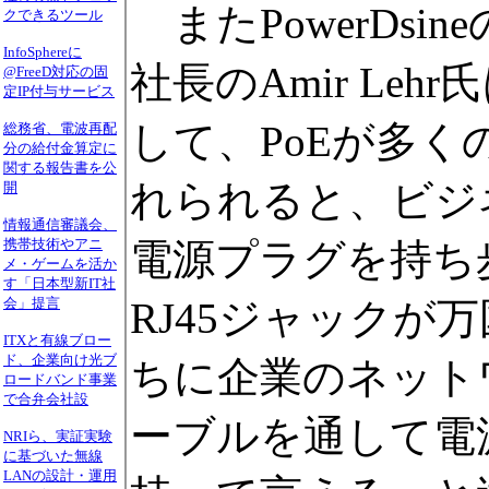
またPowerDs
クできるツール
InfoSphereに
社長のAmir Le
@FreeD対応の固
定IP付与サービス
して、PoEが多く
総務省、電波再配
分の給付金算定に
関する報告書を公
れられると、ビジ
開
情報通信審議会、
電源プラグを持ち
携帯技術やアニ
メ・ゲームを活か
す「日本型新IT社
RJ45ジャックが
会」提言
ITXと有線ブロー
ド、企業向け光ブ
ちに企業のネットワ
ロードバンド事業
で合弁会社設
ーブルを通して電
NRIら、実証実験
に基づいた無線
LANの設計・運用