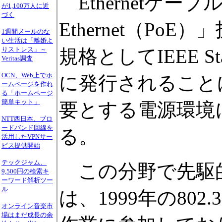
Ethernetケーブ
が1,100万人に近
づく
Ethernet（PoE）
1週間メールのな
い生活は「離婚よ
規格としてIEEE S
りストレス」～
Veritas調査
OCN、Web上でホ
に発行されること
ームページを作れ
る「ホームページ
簡単キット」
要とする電源環境
NTT西日本、ブロ
ードバンド回線を
る。
活用したVPNサー
ビス提供開始
テックジャム、
この分野で先駆的な
9,500円の検索キ
ーワード解析ツー
ル
は、1999年の80
オンライン音楽市
場はまだ成長の余