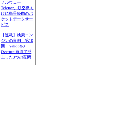
ノルウェー
Telenor、航空機向
けに衛星経由のパ
ケットデータサー
ビス
【連載】検索エン
ジンの裏側 第10
回 Yahoo!の
Overture買収で浮
上した3つの疑問