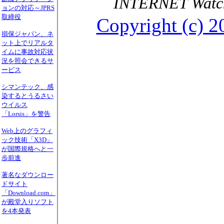
INTERNET Wa
ョンの対応～JPRS
取締役
Copyright (c) 2
損保ジャパン、ネ
ット上でリアルタ
イムに事故対応状
況を照会できるサ
ービス
シマンテック、感
染するとうるさい
ウイルス
「Lorsis」を警告
Web上のグラフィ
ック技術「X3D」
が国際規格へと一
歩前進
著名なダウンロー
ドサイト
「Download.com」
が殿堂入りソフト
を4本発表