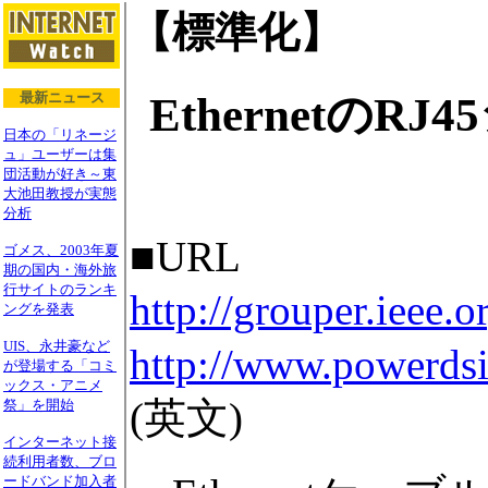
【標準化】
Ethernetの
最新ニュース
日本の「リネージ
ュ」ユーザーは集
団活動が好き～東
大池田教授が実態
分析
■URL
ゴメス、2003年夏
期の国内・海外旅
行サイトのランキ
http://grouper.ieee.o
ングを発表
UIS、永井豪など
http://www.powerds
が登場する「コミ
ックス・アニメ
(英文)
祭」を開始
インターネット接
続利用者数、ブロ
ードバンド加入者