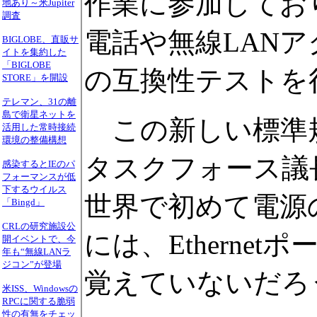
作業に参加しており
地あり～米Jupiter
調査
電話や無線LAN
BIGLOBE、直販サ
イトを集約した
「BIGLOBE
の互換性テストを
STORE」を開設
テレマン、31の離
島で衛星ネットを
この新しい標準規
活用した常時接続
環境の整備構想
タスクフォース議長のS
感染するとIEのパ
フォーマンスが低
下するウイルス
世界で初めて電源
「Bingd」
CRLの研究施設公
には、Ethern
開イベントで、今
年も“無線LANラ
ジコン”が登場
覚えていないだろ
米ISS、Windowsの
RPCに関する脆弱
性の有無をチェッ