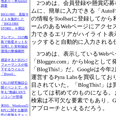
地あり～米Jupiter
2つめは、会員登録や懸賞応募な
調査
ムに、簡単に入力できる「AutoF
BIGLOBE、直販サ
の情報をToolbarに登録して
イトを集約した
「BIGLOBE
ームのあるWebページにアクセスす
STORE」を開設
力できるエリアがハイライト表
テレマン、31の離
ックすると自動的に入力される
島で衛星ネットを
活用した常時接続
環境の整備構想
3つめは、表示しているWebペ
感染するとIEのパ
「Blogger.com」からblogと
フォーマンスが低
「BlogThis!」だ。Googleは今年2
下するウイルス
「Bingd」
運営するPyra Labsを買収し
CRLの研究施設公
目されていた。「BlogThis!
開イベントで、今
としては初めてのものになる。また
年も“無線LANラ
ジコン”が登場
検索は不可欠な要素でもあり、Goo
米ISS、Windowsの
アプローチといえるだろう。
RPCに関する脆弱
性の有無をチェッ