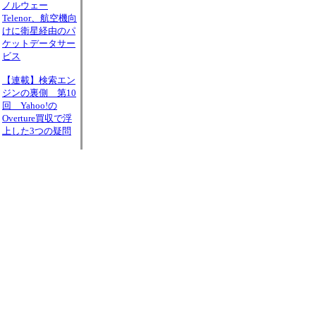
ノルウェー
Telenor、航空機向
けに衛星経由のパ
ケットデータサー
ビス
【連載】検索エン
ジンの裏側 第10
回 Yahoo!の
Overture買収で浮
上した3つの疑問