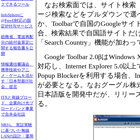
なお検索面では、サイト検索（Curr
クできるツール
ージ検索などをプルダウンで選
InfoSphereに
@FreeD対応の固
か、Toolbarで自国のGoogle
定IP付与サービス
合、検索結果で自国語サイトだ
総務省、電波再配
「Search Country」機能が加
分の給付金算定に
関する報告書を公
開
Google Toolbar 2.0βはWindows 
情報通信審議会、
対応し、Internet Explorer 5
携帯技術やアニ
Popup Blockerを利用する場合、Inter
メ・ゲームを活か
す「日本型新IT社
が必要となる。なおグーグル株式
会」提言
日本語版を開発中だが、リリー
ITXと有線ブロー
る。
ド、企業向け光ブ
ロードバンド事業
で合弁会社設
NRIら、実証実験
に基づいた無線
LANの設計・運用