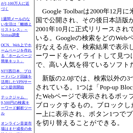
が1,100万人に近
づく
Google Toolbarは2000年12月に
国で公開され、その後日本語版
1週間メールのな
い生活は「離婚よ
2001年10月に正式リリースされ
りストレス」～
Veritas調査
いる。Googleの検索をどのWe
OCN、Web上でホ
行なえる点や、検索結果で表示
ームページを作れ
ーワードをハイライトして見つ
る「ホームページ
簡単キット」
で、高い人気を得ているソフト
NTT西日本、ブロ
ードバンド回線を
新版の2.0βでは、検索以外の
活用したVPNサー
されている。1つは「Pop-up Bl
ビス提供開始
たWebページで表示されるポッ
テックジャム、
9,500円の検索キ
ブロックするもの。ブロックし
ーワード解析ツー
ー上に表示され、ボタン1つで
ル
を切り替えることができる。
オンライン音楽市
場はまだ成長の余