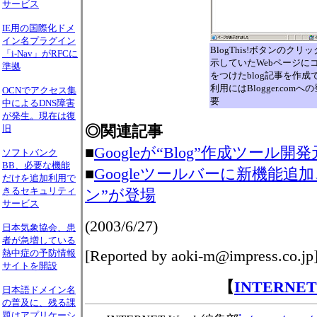
サービス
IE用の国際化ドメ
イン名プラグイン
BlogThis!ボタンのクリ
「i-Nav」がRFCに
示していたWebページに
準拠
をつけたblog記事を作成
利用にはBlogger.com
OCNでアクセス集
要
中によるDNS障害
が発生。現在は復
◎関連記事
旧
■
Googleが“Blog”作成ツール開発元
ソフトバンク
BB、必要な機能
■
Googleツールバーに新機能追
だけを追加利用で
きるセキュリティ
ン”が登場
サービス
(2003/6/27)
日本気象協会、患
者が急増している
[Reported by aoki-m@impress.co.jp
熱中症の予防情報
サイトを開設
【
INTERNE
日本語ドメイン名
の普及に、残る課
題はアプリケーシ