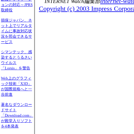
internet-wat
INTERNET Watch編集部
ョンの対応～JPRS
Copyright (c) 2003 Impress Corporat
取締役
損保ジャパン、ネ
ット上でリアルタ
イムに事故対応状
況を照会できるサ
ービス
シマンテック、感
染するとうるさい
ウイルス
「Lorsis」を警告
Web上のグラフィ
ック技術「X3D」
が国際規格へと一
歩前進
著名なダウンロー
ドサイト
「Download.com」
が殿堂入りソフト
を4本発表