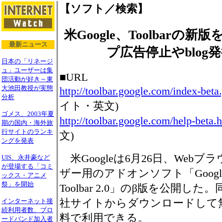
【ソフト／検索】
米Google、Toolbarの
最新ニュース
プ広告停止やblog
日本の「リネージ
ュ」ユーザーは集
■URL
団活動が好き～東
大池田教授が実態
http://toolbar.google.com/index-beta
分析
イト・英文)
ゴメス、2003年夏
http://toolbar.google.com/help-beta.
期の国内・海外旅
行サイトのランキ
文)
ングを発表
米Googleは6月26日、Webブラ
UIS、永井豪など
が登場する「コミ
ザー用のアドオンソフト「Googl
ックス・アニメ
祭」を開始
Toolbar 2.0」のβ版を公開した。
社サイトからダウンロードして
インターネット接
続利用者数、ブロ
料で利用できる。
ードバンド加入者