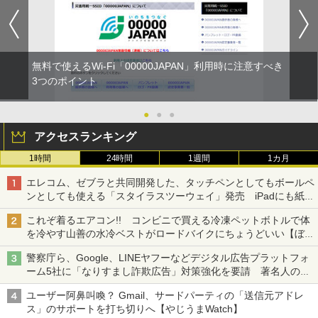
無料で使えるWi-Fi「00000JAPAN」利用時に注意すべき
3つのポイント
●
●
●
アクセスランキング
1時間
24時間
1週間
1カ月
エレコム、ゼブラと共同開発した、タッチペンとしてもボールペ
ンとしても使える「スタイラスツーウェイ」発売 iPadにも紙に
も、持ち替えずに書き込める
これぞ着るエアコン!! コンビニで買える冷凍ペットボトルで体
を冷やす山善の水冷ベストがロードバイクにちょうどいい【ぼっ
ち・ざ・ろーど！その14】【空いた時間でなにしてる？】
警察庁ら、Google、LINEヤフーなどデジタル広告プラットフォ
ーム5社に「なりすまし詐欺広告」対策強化を要請 著名人の写
真や映像を使った投資詐欺などへの対策として
ユーザー阿鼻叫喚？ Gmail、サードパーティの「送信元アドレ
ス」のサポートを打ち切りへ【やじうまWatch】