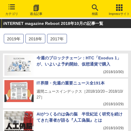
カテゴリ
過去記事
検索
Impressサイト
iNTERNET magazine Reboot 2018年10月の記事一覧
2019
年
2018
年
2017
年
今週のブロックチェーン：HTC「Exodus 1」
が、いよいよ予約開始、仮想通貨で購入
(2018/10/30)
IT界隈・先週の重要ニュース全191本
週間ニュースインデックス［2018/10/20～2018/10/
27］
(2018/10/29)
AIがつくるのは偽の脳 半世紀近く研究を続け
てきた著者が語る『人工偽脳』とは
(2018/10/29)