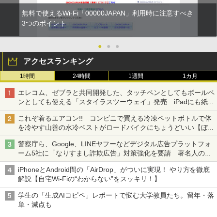
無料で使えるWi-Fi「00000JAPAN」利用時に注意すべき
3つのポイント
●
●
●
アクセスランキング
1時間
24時間
1週間
1カ月
エレコム、ゼブラと共同開発した、タッチペンとしてもボールペ
ンとしても使える「スタイラスツーウェイ」発売 iPadにも紙に
も、持ち替えずに書き込める
これぞ着るエアコン!! コンビニで買える冷凍ペットボトルで体
を冷やす山善の水冷ベストがロードバイクにちょうどいい【ぼっ
ち・ざ・ろーど！その14】【空いた時間でなにしてる？】
警察庁ら、Google、LINEヤフーなどデジタル広告プラットフォ
ーム5社に「なりすまし詐欺広告」対策強化を要請 著名人の写
真や映像を使った投資詐欺などへの対策として
iPhoneとAndroid間の「AirDrop」がついに実現！ やり方を徹底
解説【自宅Wi-Fiの“わからない”をスッキリ！】
学生の「生成AIコピペ」レポートで悩む大学教員たち。留年・落
単・減点も