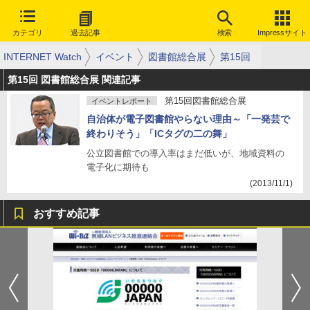
カテゴリ
過去記事
検索
Impressサイト
INTERNET Watch
イベント
図書館総合展
第15回
第15回 図書館総合展 関連記事
第15回図書館総合展
イベントレポート
自治体が電子図書館やらない理由～「一発芸で
終わりそう」「ICタグの二の舞」
公立図書館での導入率はまだ低いが、地域資料の
電子化に期待も
(2013/11/1)
おすすめ記事