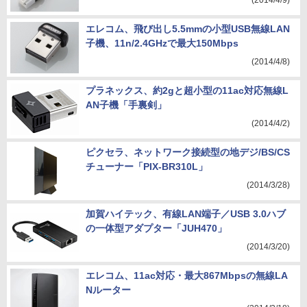
(2014/4/9)
エレコム、飛び出し5.5mmの小型USB無線LAN
子機、11n/2.4GHzで最大150Mbps
(2014/4/8)
プラネックス、約2gと超小型の11ac対応無線L
AN子機「手裏剣」
(2014/4/2)
ピクセラ、ネットワーク接続型の地デジ/BS/CS
チューナー「PIX-BR310L」
(2014/3/28)
加賀ハイテック、有線LAN端子／USB 3.0ハブ
の一体型アダプター「JUH470」
(2014/3/20)
エレコム、11ac対応・最大867Mbpsの無線LA
Nルーター