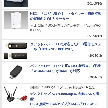
(2014/5/16)
NEC、「こども安心ネットタイマー」機能搭載
の家庭向けWi-Fiルーター
～11n対応で5000円前後の普及モデル「AtermWF3
00HP2」
(2014/5/12)
クアッドバンドLTEに対応したUSB通信モジュ
ール「UX302NC/UX312NC」
(2014/5/2)
バッファロー、11ac対応のUSB接続Wi-Fi子機
「WI-U3-866D」がMacにも対応
(2014/5/2)
ASUSで今スグはじめる快適Wi-Fi生活
連載
デスクトップPCで1300Mbpsの無線LANを堪
能
PCI-E接続の11acアダプタASUS「PCE-AC6