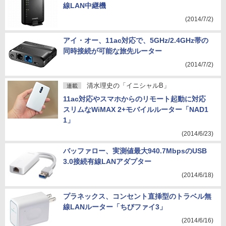
線LAN中継機
(2014/7/2)
アイ・オー、11ac対応で、5GHz/2.4GHz帯の
同時接続が可能な旅先ルーター
(2014/7/2)
清水理史の「イニシャルB」
連載
11ac対応やスマホからのリモート起動に対応
スリムなWiMAX 2+モバイルルーター「NAD1
1」
(2014/6/23)
バッファロー、実測値最大940.7MbpsのUSB
3.0接続有線LANアダプター
(2014/6/18)
プラネックス、コンセント直挿型のトラベル無
線LANルーター「ちびファイ3」
(2014/6/16)