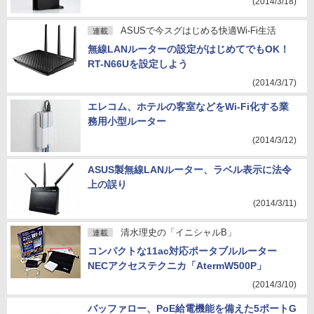
(2014/3/18)
ASUSで今スグはじめる快適Wi-Fi生活
連載
無線LANルーターの設定がはじめてでもOK！
RT-N66Uを設定しよう
(2014/3/17)
エレコム、ホテルの客室などをWi-Fi化する業
務用小型ルーター
(2014/3/12)
ASUS製無線LANルーター、ラベル表示に法令
上の誤り
(2014/3/11)
清水理史の「イニシャルB」
連載
コンパクトな11ac対応ポータブルルーター
NECアクセステクニカ「AtermW500P」
(2014/3/10)
バッファロー、PoE給電機能を備えた5ポートG