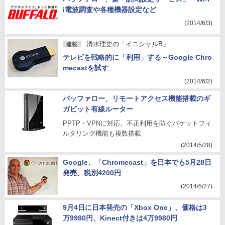
i電波調査や各種機器設定など
(2014/6/3)
清水理史の「イニシャルB」
連載
テレビを戦略的に「利用」する～Google Chro
mecastを試す
(2014/6/2)
バッファロー、リモートアクセス機能搭載のギ
ガビット有線ルーター
PPTP・VPNに対応。不正利用を防ぐパケットフィ
ルタリング機能も複数搭載
(2014/5/28)
Google、「Chromecast」を日本でも5月28日
発売、税別4200円
(2014/5/27)
9月4日に日本発売の「Xbox One」、価格は3
万9980円、Kinect付きは4万9980円