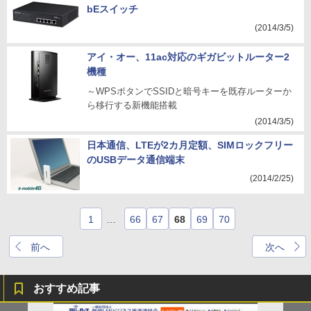
bEスイッチ
(2014/3/5)
アイ・オー、11ac対応のギガビットルーター2
機種
～WPSボタンでSSIDと暗号キーを既存ルーターか
ら移行する新機能搭載
(2014/3/5)
日本通信、LTEが2カ月定額、SIMロックフリー
のUSBデータ通信端末
(2014/2/25)
1
…
66
67
68
69
70
前へ
次へ
おすすめ記事