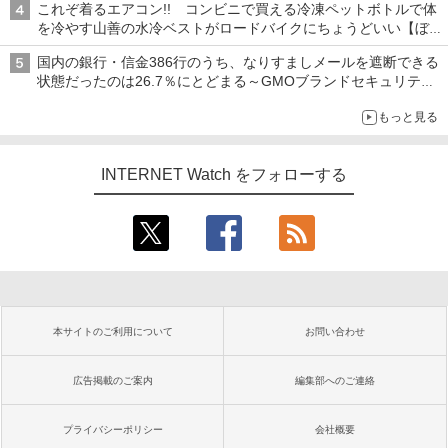
これぞ着るエアコン!! コンビニで買える冷凍ペットボトルで体
を冷やす山善の水冷ベストがロードバイクにちょうどいい【ぼっ
ち・ざ・ろーど！その14】【空いた時間でなにしてる？】
国内の銀行・信金386行のうち、なりすましメールを遮断できる
状態だったのは26.7％にとどまる～GMOブランドセキュリティ
調査
もっと見る
INTERNET Watch をフォローする
本サイトのご利用について
お問い合わせ
広告掲載のご案内
編集部へのご連絡
プライバシーポリシー
会社概要