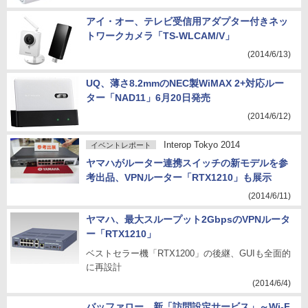
アイ・オー、テレビ受信用アダプター付きネッ
トワークカメラ「TS-WLCAM/V」
(2014/6/13)
UQ、薄さ8.2mmのNEC製WiMAX 2+対応ルー
ター「NAD11」6月20日発売
(2014/6/12)
Interop Tokyo 2014
イベントレポート
ヤマハがルーター連携スイッチの新モデルを参
考出品、VPNルーター「RTX1210」も展示
(2014/6/11)
ヤマハ、最大スループット2GbpsのVPNルータ
ー「RTX1210」
ベストセラー機「RTX1200」の後継、GUIも全面的
に再設計
(2014/6/4)
バッファロー、新「訪問設定サービス」～Wi-F