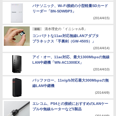
パナソニック、Wi-Fi接続の小型軽量SDカード
リーダー「BN-SDWBP3」
(2014/4/15)
清水理史の「イニシャルB」
連載
コンパクトな11ac対応無線LANアダプタ
プラネックス「手裏剣（GW-450S）」
(2014/4/14)
アイ・オー、11ac対応、最大1300Mbpsの無線
LAN中継機「WN-AC1300EX」
(2014/4/10)
バッファロー、11n/g/b対応最大300Mbpsの無
線LAN中継機
(2014/4/9)
エレコム、PS4との接続におすすめのLANケー
ブルや無線ルーターなど5製品