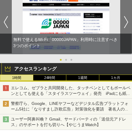
無料で使えるWi-Fi「00000JAPAN」利用時に注意すべき
3つのポイント
●
●
●
アクセスランキング
1時間
24時間
1週間
1カ月
エレコム、ゼブラと共同開発した、タッチペンとしてもボールペ
ンとしても使える「スタイラスツーウェイ」発売 iPadにも紙に
も、持ち替えずに書き込める
警察庁ら、Google、LINEヤフーなどデジタル広告プラットフォ
ーム5社に「なりすまし詐欺広告」対策強化を要請 著名人の写
真や映像を使った投資詐欺などへの対策として
ユーザー阿鼻叫喚？ Gmail、サードパーティの「送信元アドレ
ス」のサポートを打ち切りへ【やじうまWatch】