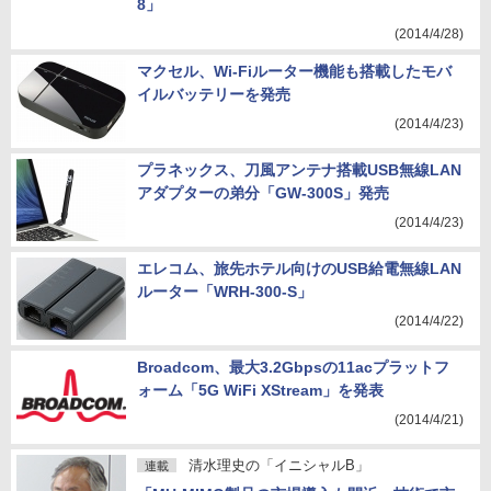
8」
(2014/4/28)
マクセル、Wi-Fiルーター機能も搭載したモバ
イルバッテリーを発売
(2014/4/23)
プラネックス、刀風アンテナ搭載USB無線LAN
アダプターの弟分「GW-300S」発売
(2014/4/23)
エレコム、旅先ホテル向けのUSB給電無線LAN
ルーター「WRH-300-S」
(2014/4/22)
Broadcom、最大3.2Gbpsの11acプラットフ
ォーム「5G WiFi XStream」を発表
(2014/4/21)
清水理史の「イニシャルB」
連載