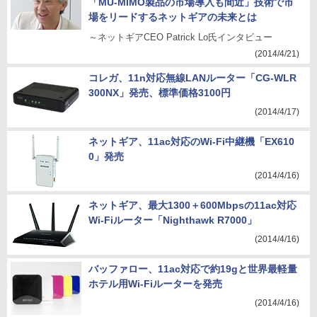
「MU-MIMO製品の市場導入も間近」技術で市
場をリードするネットギアの未来とは
～ネットギアCEO Patrick Lo氏インタビュー
(2014/4/21)
コレガ、11n対応無線LANルーター「CG-WLR
300NX」発売、標準価格3100円
(2014/4/17)
ネットギア、11ac対応のWi-Fi中継機「EX610
0」発売
(2014/4/16)
ネットギア、最大1300＋600Mbpsの11ac対応
Wi-Fiルーター「Nighthawk R7000」
(2014/4/16)
バッファロー、11ac対応で約19gと世界最軽量
ホテル用Wi-Fiルーターを発売
(2014/4/16)