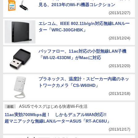
見る、2013年のWi-Fi機器コレクション
(2013/12/27)
エレコム、IEEE 802.11b/g/n対応無線LANルー
ター「WRC-300GHBK」
(2013/12/24)
バッファロー、11ac対応の小型無線LAN子機
「WI-U2-433DM」がMacに対応
(2013/12/20)
プラネックス、温度計・スピーカー内蔵のネッ
トワークカメラ「CS-W60HD」
(2013/12/18)
ASUSで今スグはじめる快適Wi-Fi生活
連載
11ac実効700Mbps超！ しかもデュアルWAN対応!!
超マニアックな無線LANルーターASUS「RT-AC68U」
(2013/12/17)