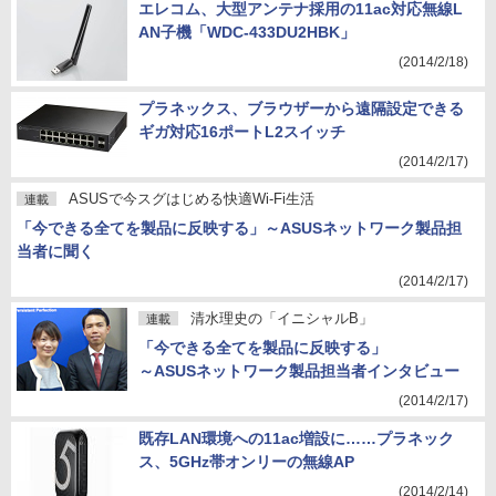
エレコム、大型アンテナ採用の11ac対応無線L
AN子機「WDC-433DU2HBK」
(2014/2/18)
プラネックス、ブラウザーから遠隔設定できる
ギガ対応16ポートL2スイッチ
(2014/2/17)
ASUSで今スグはじめる快適Wi-Fi生活
連載
「今できる全てを製品に反映する」～ASUSネットワーク製品担
当者に聞く
(2014/2/17)
清水理史の「イニシャルB」
連載
「今できる全てを製品に反映する」
～ASUSネットワーク製品担当者インタビュー
(2014/2/17)
既存LAN環境への11ac増設に……プラネック
ス、5GHz帯オンリーの無線AP
(2014/2/14)