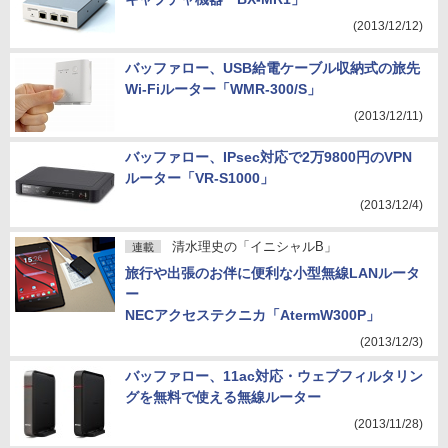
(2013/12/12)
バッファロー、USB給電ケーブル収納式の旅先
Wi-Fiルーター「WMR-300/S」
(2013/12/11)
バッファロー、IPsec対応で2万9800円のVPN
ルーター「VR-S1000」
(2013/12/4)
清水理史の「イニシャルB」
連載
旅行や出張のお伴に便利な小型無線LANルータ
ー
NECアクセステクニカ「AtermW300P」
(2013/12/3)
バッファロー、11ac対応・ウェブフィルタリン
グを無料で使える無線ルーター
(2013/11/28)