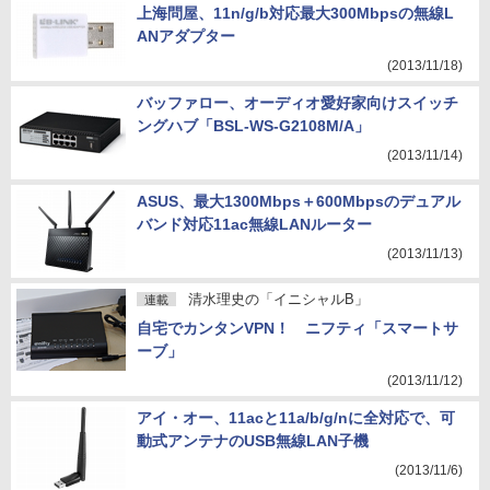
上海問屋、11n/g/b対応最大300Mbpsの無線L
ANアダプター
(2013/11/18)
バッファロー、オーディオ愛好家向けスイッチ
ングハブ「BSL-WS-G2108M/A」
(2013/11/14)
ASUS、最大1300Mbps＋600Mbpsのデュアル
バンド対応11ac無線LANルーター
(2013/11/13)
清水理史の「イニシャルB」
連載
自宅でカンタンVPN！ ニフティ「スマートサ
ーブ」
(2013/11/12)
アイ・オー、11acと11a/b/g/nに全対応で、可
動式アンテナのUSB無線LAN子機
(2013/11/6)