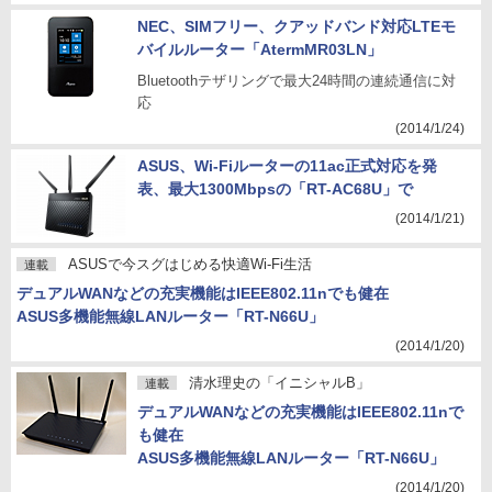
NEC、SIMフリー、クアッドバンド対応LTEモ
バイルルーター「AtermMR03LN」
Bluetoothテザリングで最大24時間の連続通信に対
応
(2014/1/24)
ASUS、Wi-Fiルーターの11ac正式対応を発
表、最大1300Mbpsの「RT-AC68U」で
(2014/1/21)
ASUSで今スグはじめる快適Wi-Fi生活
連載
デュアルWANなどの充実機能はIEEE802.11nでも健在
ASUS多機能無線LANルーター「RT-N66U」
(2014/1/20)
清水理史の「イニシャルB」
連載
デュアルWANなどの充実機能はIEEE802.11nで
も健在
ASUS多機能無線LANルーター「RT-N66U」
(2014/1/20)