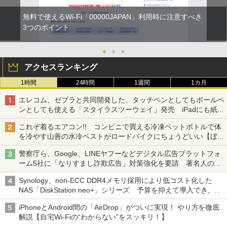
無料で使えるWi-Fi「00000JAPAN」利用時に注意すべき
3つのポイント
●
●
●
アクセスランキング
1時間
24時間
1週間
1カ月
エレコム、ゼブラと共同開発した、タッチペンとしてもボールペ
ンとしても使える「スタイラスツーウェイ」発売 iPadにも紙に
も、持ち替えずに書き込める
これぞ着るエアコン!! コンビニで買える冷凍ペットボトルで体
を冷やす山善の水冷ベストがロードバイクにちょうどいい【ぼっ
ち・ざ・ろーど！その14】【空いた時間でなにしてる？】
警察庁ら、Google、LINEヤフーなどデジタル広告プラットフォ
ーム5社に「なりすまし詐欺広告」対策強化を要請 著名人の写
真や映像を使った投資詐欺などへの対策として
Synology、non-ECC DDR4メモリ採用により低コスト化した
NAS「DiskStation neo+」シリーズ 予算を抑えて導入でき、
ECCメモリへのアップグレードも可能
iPhoneとAndroid間の「AirDrop」がついに実現！ やり方を徹底
解説【自宅Wi-Fiの“わからない”をスッキリ！】