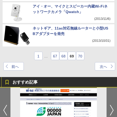
アイ・オー、マイクとスピーカー内蔵Wi-Fiネ
ットワークカメラ「Qwatch」
(2013/11/6)
ネットギア、11ac対応無線ルーターと小型US
Bアダプターを発売
(2013/10/31)
1
…
67
68
69
70
前へ
次へ
おすすめ記事