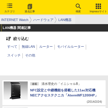
カテゴリ
過去記事
検索
Impressサイト
INTERNET Watch
ハードウェア
LAN機器
LAN機器 関連記事
絞り込む
すべて
無線LAN
ルーター
モバイルルーター
スイッチ
その他
清水理史の「イニシャルB」
連載
NFC設定と中継機能を搭載した11ac対応機
NECアクセステクニカ「AtermWF1200HP」
(2014/2/24)