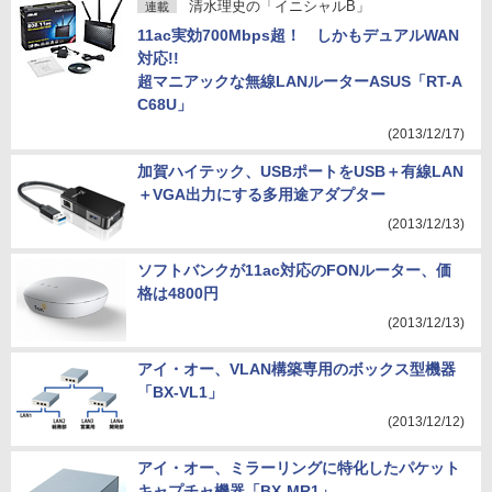
清水理史の「イニシャルB」
連載
11ac実効700Mbps超！ しかもデュアルWAN
対応!!
超マニアックな無線LANルーターASUS「RT-A
C68U」
(2013/12/17)
加賀ハイテック、USBポートをUSB＋有線LAN
＋VGA出力にする多用途アダプター
(2013/12/13)
ソフトバンクが11ac対応のFONルーター、価
格は4800円
(2013/12/13)
アイ・オー、VLAN構築専用のボックス型機器
「BX-VL1」
(2013/12/12)
アイ・オー、ミラーリングに特化したパケット
キャプチャ機器「BX-MR1」