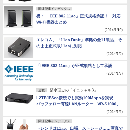
関連記事インデックス
祝・「IEEE 802.11ac」正式規格承認！ 対応
Wi-Fi機器まとめ
(2014/1/10)
エレコム、「11ac Draft」準拠の全11製品、そ
のまま正式版11acに対応
(2014/1/9)
「IEEE 802.11ac」が正式規格として承認
(2014/1/8)
清水理史の「イニシャルB」
連載
L2TP/IPSec接続でも実効100Mbpsを実現
バッファロー有線LANルーター「VR-S1000」
(2014/1/6)
関連記事インデックス
トレンドは11ac、出張、ストレージ……写真で