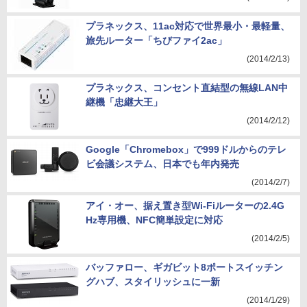
プラネックス、11ac対応で世界最小・最軽量、
旅先ルーター「ちびファイ2ac」
(2014/2/13)
プラネックス、コンセント直結型の無線LAN中
継機「忠継大王」
(2014/2/12)
Google「Chromebox」で999ドルからのテレ
ビ会議システム、日本でも年内発売
(2014/2/7)
アイ・オー、据え置き型Wi-Fiルーターの2.4G
Hz専用機、NFC簡単設定に対応
(2014/2/5)
バッファロー、ギガビット8ポートスイッチン
グハブ、スタイリッシュに一新
(2014/1/29)