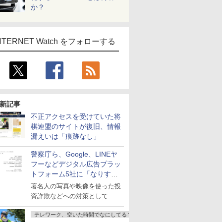
か？
NTERNET Watch をフォローする
新記事
不正アクセスを受けていた将
棋連盟のサイトが復旧、情報
漏えいは「痕跡なし」
警察庁ら、Google、LINEヤ
フーなどデジタル広告プラッ
トフォーム5社に「なりすま
し詐欺広告」対策強化を要請
著名人の写真や映像を使った投
資詐欺などへの対策として
テレワーク、空いた時間でなにしてる？