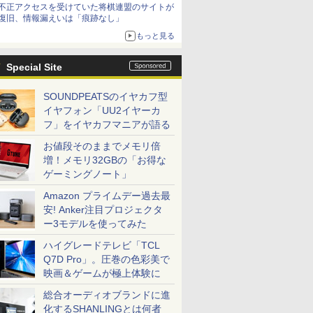
不正アクセスを受けていた将棋連盟のサイトが
復旧、情報漏えいは「痕跡なし」
もっと見る
Special Site
SOUNDPEATSのイヤカフ型
イヤフォン「UU2イヤーカ
フ」をイヤカフマニアが語る
お値段そのままでメモリ倍
増！メモリ32GBの「お得な
ゲーミングノート」
Amazon プライムデー過去最
安! Anker注目プロジェクタ
ー3モデルを使ってみた
ハイグレードテレビ「TCL
Q7D Pro」。圧巻の色彩美で
映画＆ゲームが極上体験に
総合オーディオブランドに進
化するSHANLINGとは何者