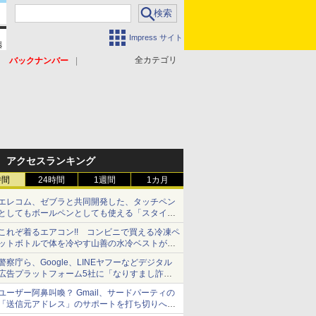
Impress サイト
全カテゴリ
バックナンバー
アクセスランキング
時間
24時間
1週間
1カ月
エレコム、ゼブラと共同開発した、タッチペン
としてもボールペンとしても使える「スタイラ
スツーウェイ」発売 iPadにも紙にも、持ち替
これぞ着るエアコン!! コンビニで買える冷凍ペ
えずに書き込める
ットボトルで体を冷やす山善の水冷ベストがロ
ードバイクにちょうどいい【ぼっち・ざ・ろー
警察庁ら、Google、LINEヤフーなどデジタル
ど！その14】【空いた時間でなにしてる？】
広告プラットフォーム5社に「なりすまし詐欺
広告」対策強化を要請 著名人の写真や映像を
ユーザー阿鼻叫喚？ Gmail、サードパーティの
使った投資詐欺などへの対策として
「送信元アドレス」のサポートを打ち切りへ
【やじうまWatch】