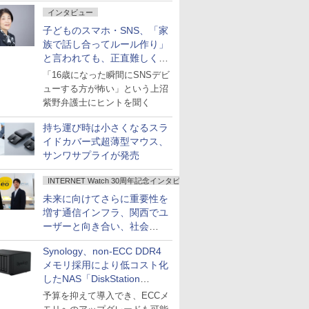
インタビュー
子どものスマホ・SNS、「家
族で話し合ってルール作り」
と言われても、正直難しくな
いですか？
「16歳になった瞬間にSNSデビ
ューする方が怖い」という上沼
紫野弁護士にヒントを聞く
持ち運び時は小さくなるスラ
イドカバー式超薄型マウス、
サンワサプライが発売
INTERNET Watch 30周年記念インタビュー
未来に向けてさらに重要性を
増す通信インフラ、関西でユ
ーザーと向き合い、社会
の“あたらしい”を起動し続け
Synology、non-ECC DDR4
る～オプテージ
メモリ採用により低コスト化
したNAS「DiskStation
neo+」シリーズ
予算を抑えて導入でき、ECCメ