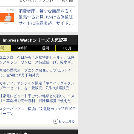
モリへのアップグレードも可能
消費者庁、希少な商品を安く
販売すると見せかける偽通販
サイトに注意喚起、サイト名
とドメイン名を公表
Impress Watchシリーズ 人気記事
時間
24時間
1週間
1カ月
ユニクロ、今日から「お盆特別セール」。涼感
シアサッカーワンピース待望値下げ、撥水ギア
ショーツは1990円に
東映の歴代オープニング映像がカプセルトイ
に。全5種で8月下旬発売
カルディ、オンライン限定「ネコバッグ＆タン
ブラーセット」を一般販売。7月の抽選販売の
当選無効分
【家電レビュー】手ごわい雑草との戦い、コメ
リの草刈機で完全勝利 掃除機感覚で使えた
スターバックス、横浜に“文化財カフェ”8月10日
オープン
もっと見る