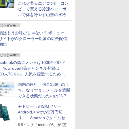
これぞ着るエアコン!! コン
ビニで買える冷凍ペットボト
ルで体を冷やす山善の水冷ベ
ストがロードバイクにちょう
じうまWatch
どいい【ぼっち・ざ・ろー
ど！その14】
類はもうお呼びじゃない？ 米ニュー
サイトがAIクローラー対象の広告配信
開始
じうまWatch
acebookの偽コメントは1000件287ド
、YouTubeの偽チャンネル登録は
000人78ドル…人気を捏造するための
格リストが公開中
国内の銀行・信金386行のう
ち、なりすましメールを遮断
できる状態だったのは26.7％
にとどまる～GMOブランド
モトローラのSIMフリー
セキュリティ調査
Androidスマホが2万円切
り！ Amazonでタイムセー
ル
6.9インチ「moto g06」が1万