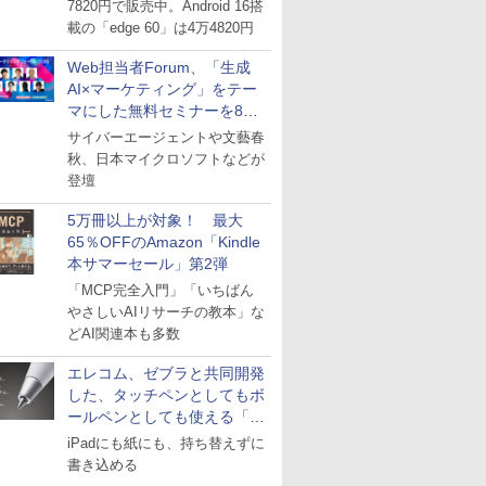
7820円で販売中。Android 16搭
載の「edge 60」は4万4820円
Web担当者Forum、「生成
AI×マーケティング」をテー
マにした無料セミナーを8月
27日にオンライン開催
サイバーエージェントや文藝春
秋、日本マイクロソフトなどが
登壇
5万冊以上が対象！ 最大
65％OFFのAmazon「Kindle
本サマーセール」第2弾
「MCP完全入門」「いちばん
やさしいAIリサーチの教本」な
どAI関連本も多数
エレコム、ゼブラと共同開発
した、タッチペンとしてもボ
ールペンとしても使える「ス
タイラスツーウェイ」発売
iPadにも紙にも、持ち替えずに
書き込める