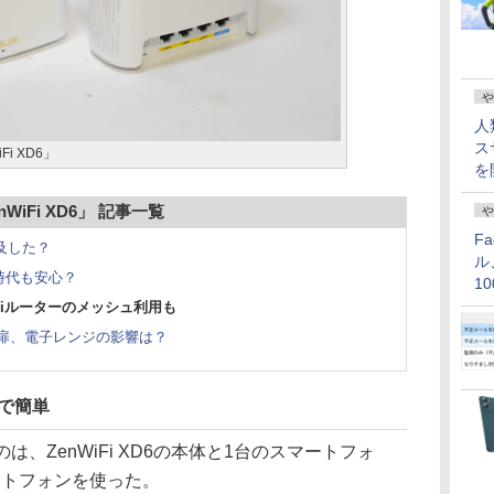
や
人
ス
Fi XD6」
を
nWiFi XD6」 記事一覧
や
F
普及した？
ル
ク時代も安心？
1
価
-Fiルーターのメッシュ利用も
壁、扉、電子レンジの影響は？
リで簡単
のは、ZenWiFi XD6の本体と1台のスマートフォ
マートフォンを使った。