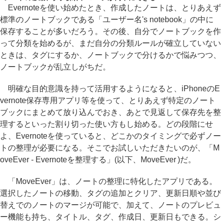
Evernoteを使い始めたとき、作成したノートは、とりあえず
標準のノートブックである「ユーザー名's notebook」の中に
保存することが多いだろう。その後、自分でノートブックを作
って分類を始めるが、まだ自分の分類ルールが確立していない
ときは、タグにするか、ノートブックで分けるかで悩みつつ、
ノートブックが乱立しがちだ。
明確な目的意識を持って活用するようになると、iPhoneのE
vernote保存専用アプリ等を使って、とりあえず特定のノート
ブックにまとめて放り込んでおき、あとで見返して保存先を整
理するといった割り切った使い方もし始める。どの段階にせ
よ、Evernoteを使っていると、どこかのタイミングで必ずノー
トの整理が必要になる。そこでお試しいただきたいのが、「M
oveEver - Evernoteを整理する」(以下、MoveEver )だ。
「MoveEver」は、ノートの整理に特化したアプリである。
選択したノートの移動、タグの追加とクリア、更新日順や並び
替えでのノートのマージが可能で、加えて、ノートのプレビュ
ー機能も持ち、タイトル、タグ、作成日、更新日もできる。シ