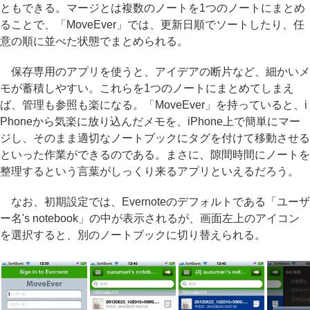
ともできる。マージとは複数のノートを1つのノートにまとめ
ることで、「MoveEver」では、更新日順でソートしたり、任
意の順に並べた状態でまとめられる。
保存専用のアプリを使うと、アイデアの断片など、細かいメ
モが蓄積しやすい。これらを1つのノートにまとめてしまえ
ば、管理も参照も楽になる。「MoveEver」を持っていると、i
Phoneから気楽に放り込んだメモを、iPhone上で簡単にマー
ジし、そのまま適切なノートブックにタグを付けて移動させる
といった作業ができるのである。まさに、隙間時間にノートを
整理するという言葉がしっくり来るアプリといえるだろう。
なお、初期設定では、Evernoteのデフォルトである「ユーザ
ー名's notebook」の中が表示されるが、画面左上のアイコン
を選択すると、別のノートブックに切り替えられる。