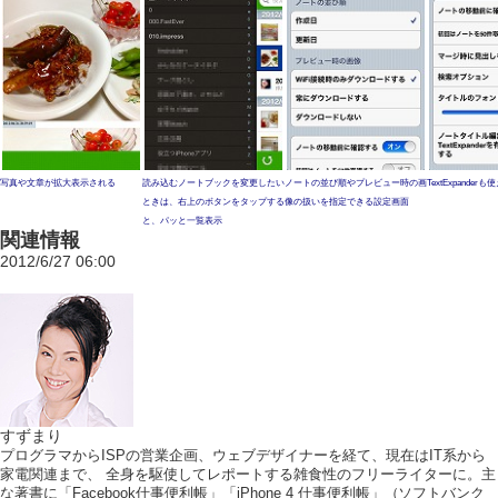
写真や文章が拡大表示される
読み込むノートブックを変更したい
ノートの並び順やプレビュー時の画
TextExpanderも
ときは、右上のボタンをタップする
像の扱いを指定できる設定画面
と、パッと一覧表示
関連情報
2012/6/27 06:00
すずまり
プログラマからISPの営業企画、ウェブデザイナーを経て、現在はIT系から
家電関連まで、 全身を駆使してレポートする雑食性のフリーライターに。主
な著書に「Facebook仕事便利帳」「iPhone 4 仕事便利帳」（ソフトバンク