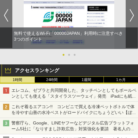
無料で使えるWi-Fi「00000JAPAN」利用時に注意すべき
3つのポイント
●
●
●
アクセスランキング
1時間
24時間
1週間
1カ月
エレコム、ゼブラと共同開発した、タッチペンとしてもボールペ
ンとしても使える「スタイラスツーウェイ」発売 iPadにも紙に
も、持ち替えずに書き込める
これぞ着るエアコン!! コンビニで買える冷凍ペットボトルで体
を冷やす山善の水冷ベストがロードバイクにちょうどいい【ぼっ
ち・ざ・ろーど！その14】【空いた時間でなにしてる？】
警察庁ら、Google、LINEヤフーなどデジタル広告プラットフォ
ーム5社に「なりすまし詐欺広告」対策強化を要請 著名人の写
真や映像を使った投資詐欺などへの対策として