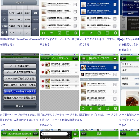
初回起動時の「MoveEver - Evernote
ログインすると、ノートの一覧が表
ノートのタイトルをタップすると選
[→]ボタンから
を整理する」
示される
択できる
クを指定し、[は
移動は完了
タグ操作やマージを行うときは、画
「並び替えてノートをマージする」
[完了]をタップすれば、マージでき
ノート右端のノー
面下の左から2番目のアイコンをタ
を選ぶと、ノートを自由な順番でま
る
タップすると、ノ
ップ
とめられる
できる