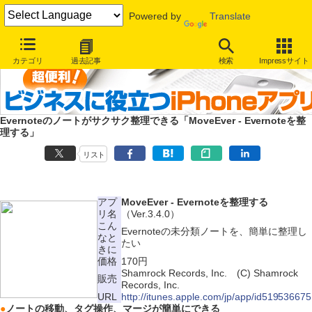
Powered by
Translate
カテゴリ
過去記事
検索
Impressサイト
Evernoteのノートがサクサク整理できる「MoveEver - Evernoteを整
理する」
リスト
アプ
MoveEver - Evernoteを整理する
リ名
（Ver.3.4.0）
こん
Evernoteの未分類ノートを、簡単に整理し
なと
たい
きに
価格
170円
Shamrock Records, Inc. (C) Shamrock
販売
Records, Inc.
URL
http://itunes.apple.com/jp/app/id519536675
●
ノートの移動、タグ操作、マージが簡単にできる