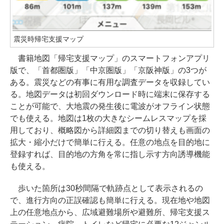
震災時帰宅支援マップ
書籍地図「帰宅支援マップ」のスマートフォンアプリ
版で、「首都圏版」「中京圏版」「京阪神版」の3つが
ある。震災などの有事に有用な調査データを収録してい
る。地図データは初回ダウンロード時に端末に保存する
ことが可能で、大地震の発生後に電波がオフライン状態
でも使える。地図は1枚の大きなシームレスマップを採
用しており、概略図から詳細図までの切り替えも画面の
拡大・縮小だけで簡単に行える。任意の地点を目的地に
登録すれば、目的地の方角を常に指し示す方向誘導機能
も使える。
歩いた箇所は30秒間隔で軌跡点として表示されるの
で、進行方向の正誤確認も簡単に行える。現在地や地図
上の任意地点から、広域避難場所や避難所、帰宅支援ス