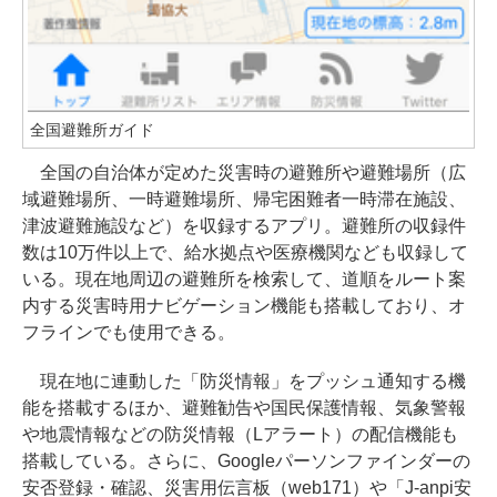
全国避難所ガイド
全国の自治体が定めた災害時の避難所や避難場所（広
域避難場所、一時避難場所、帰宅困難者一時滞在施設、
津波避難施設など）を収録するアプリ。避難所の収録件
数は10万件以上で、給水拠点や医療機関なども収録して
いる。現在地周辺の避難所を検索して、道順をルート案
内する災害時用ナビゲーション機能も搭載しており、オ
フラインでも使用できる。
現在地に連動した「防災情報」をプッシュ通知する機
能を搭載するほか、避難勧告や国民保護情報、気象警報
や地震情報などの防災情報（Lアラート）の配信機能も
搭載している。さらに、Googleパーソンファインダーの
安否登録・確認、災害用伝言板（web171）や「J-anpi安