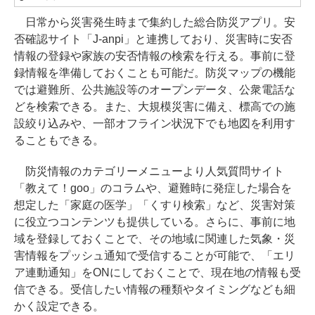
日常から災害発生時まで集約した総合防災アプリ。安
否確認サイト「J-anpi」と連携しており、災害時に安否
情報の登録や家族の安否情報の検索を行える。事前に登
録情報を準備しておくことも可能だ。防災マップの機能
では避難所、公共施設等のオープンデータ、公衆電話な
どを検索できる。また、大規模災害に備え、標高での施
設絞り込みや、一部オフライン状況下でも地図を利用す
ることもできる。
防災情報のカテゴリーメニューより人気質問サイト
「教えて！goo」のコラムや、避難時に発症した場合を
想定した「家庭の医学」「くすり検索」など、災害対策
に役立つコンテンツも提供している。さらに、事前に地
域を登録しておくことで、その地域に関連した気象・災
害情報をプッシュ通知で受信することが可能で、「エリ
ア連動通知」をONにしておくことで、現在地の情報も受
信できる。受信したい情報の種類やタイミングなども細
かく設定できる。