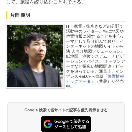
して、施設を絞り込むこともできる。
片岡 義明
IT・家電・街歩きなどの分野で
活動中のライター。特に地図や
位置情報に関す ることを中心テ
ーマとして取り組んでおり、イ
ンターネットの地図サイトから
法 人向け地図ソリューション、
紙地図、測位システム、ナビゲ
ーションデバイス、 オープンデ
ータなど幅広い地図関連トピッ
クを追っている。測量士。イン
プレスR&Dから書籍
「位置情報
ビッグデータ」
（共著）が発売
中。
Google 検索で当サイトの記事を優先表示させる