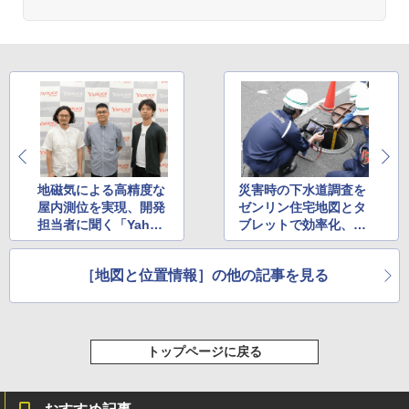
地磁気による高精度な
災害時の下水道調査を
屋内測位を実現、開発
ゼンリン住宅地図とタ
担当者に聞く「Yaho
ブレットで効率化、横
o!地図」新機能
浜市が訓練を実施
［地図と位置情報］の他の記事を見る
トップページに戻る