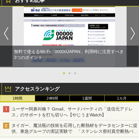
おすすめ記事
無料で使えるWi-Fi「00000JAPAN」利用時に注意すべき
3つのポイント
●
●
●
アクセスランキング
1時間
24時間
1週間
1カ月
ユーザー阿鼻叫喚？ Gmail、サードパーティの「送信元アドレ
ス」のサポートを打ち切りへ【やじうまWatch】
タイガー、魔法瓶の技術を応用した断熱材をデータセンターに提
供、東急グループの実証実験で 「ステンレス密封真空断熱パネ
ル TIVIP」