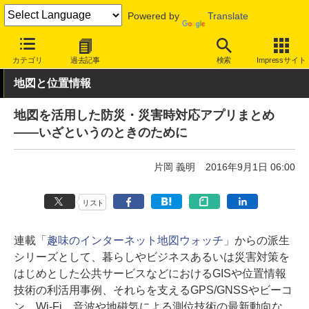
Powered by
Translate
INTERNET Watch
トピック
地図/位置情報
カテゴリ
過去記事
検索
Impressサイト
地図と位置情報
地図を活用した防災・災害時対応アプリまとめ
――いざというのときのために
片岡 義明
2016年9月1日 06:00
リスト
連載
「趣味のインターネット地図ウォッチ」
からの派生
シリーズとして、暮らしやビジネスあるいは災害対策を
はじめとした公共サービスなどにおけるGISや位置情報
技術の利活用事例、それらを支えるGPS/GNSSやビーコ
ン、Wi-Fi、音波や地磁気による測位技術の最新動向な