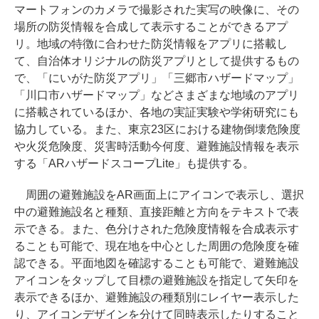
マートフォンのカメラで撮影された実写の映像に、その
場所の防災情報を合成して表示することができるアプ
リ。地域の特徴に合わせた防災情報をアプリに搭載し
て、自治体オリジナルの防災アプリとして提供するもの
で、「にいがた防災アプリ」「三郷市ハザードマップ」
「川口市ハザードマップ」などさまざまな地域のアプリ
に搭載されているほか、各地の実証実験や学術研究にも
協力している。また、東京23区における建物倒壊危険度
や火災危険度、災害時活動今何度、避難施設情報を表示
する「ARハザードスコープLite」も提供する。
周囲の避難施設をAR画面上にアイコンで表示し、選択
中の避難施設名と種類、直接距離と方向をテキストで表
示できる。また、色分けされた危険度情報を合成表示す
ることも可能で、現在地を中心とした周囲の危険度を確
認できる。平面地図を確認することも可能で、避難施設
アイコンをタップして目標の避難施設を指定して矢印を
表示できるほか、避難施設の種類別にレイヤー表示した
り、アイコンデザインを分けて同時表示したりすること