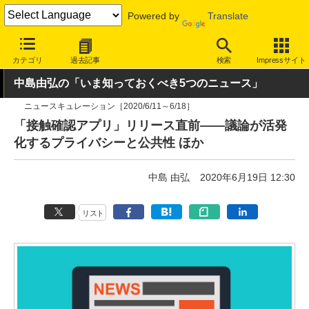
Powered by
Translate
INTERNET Watch
トピック
業界動向
その他
カテゴリ
過去記事
検索
Impressサイト
中島由弘の「いま知っておくべき5つのニュース」
ニュースキュレーション［2020/6/11～6/18］
「接触確認アプリ」リリース直前――議論が活発
化するプライバシーと公共性 ほか
中島 由弘
2020年6月19日 12:30
リスト