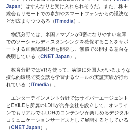
Japan
）はすんなりと受け入れられそうだ。また、株主
総会もリモートでの参加やスマートフォンからの議決な
どが広まりつつある（
ITmedia
）。
物流分野では、米国アマゾンが3密になりやすい倉庫
でのソーシャルディスタンシングを確保することをサポ
ートする画像認識技術を開発し、無償で公開する意向を
表明している（
CNET Japan
）。
教育分野ではVRを使って、実際に外国人がいるような
擬似的環境で英会話を学習するツールの実証実験が行わ
れている（
ITmedia
）。
エンターテインメント分野ではサイバーエージェント
とEXILEら所属のLDHが合弁会社を設立して、オンライ
ンでもリアルでもLDHのコンテンツが楽しめるデジタル
コミュニケーションサービスとして展開するとしている
（
CNET Japan
）。