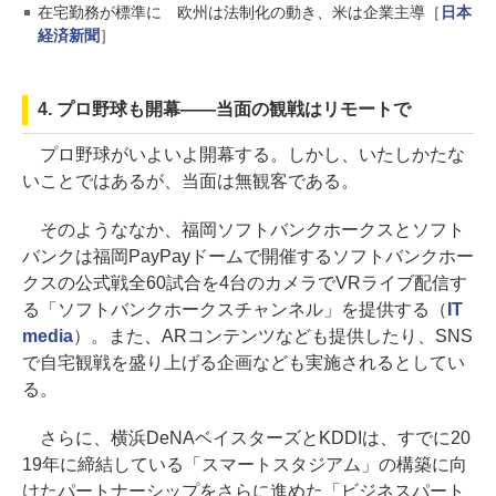
在宅勤務が標準に 欧州は法制化の動き、米は企業主導［
日本
経済新聞
］
4. プロ野球も開幕――当面の観戦はリモートで
プロ野球がいよいよ開幕する。しかし、いたしかたな
いことではあるが、当面は無観客である。
そのようななか、福岡ソフトバンクホークスとソフト
バンクは福岡PayPayドームで開催するソフトバンクホー
クスの公式戦全60試合を4台のカメラでVRライブ配信す
る「ソフトバンクホークスチャンネル」を提供する（
IT
media
）。また、ARコンテンツなども提供したり、SNS
で自宅観戦を盛り上げる企画なども実施されるとしてい
る。
さらに、横浜DeNAベイスターズとKDDIは、すでに20
19年に締結している「スマートスタジアム」の構築に向
けたパートナーシップをさらに進めた「ビジネスパート