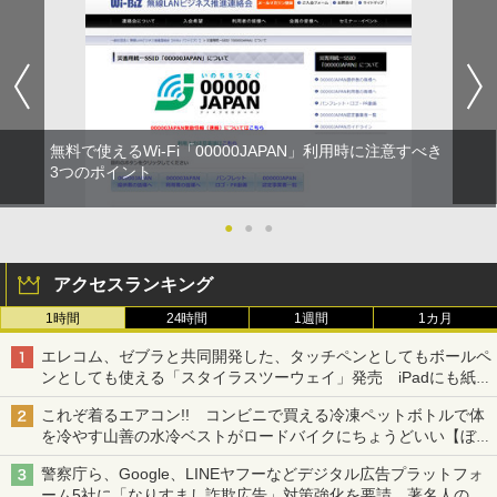
無料で使えるWi-Fi「00000JAPAN」利用時に注意すべき
3つのポイント
●
●
●
アクセスランキング
1時間
24時間
1週間
1カ月
エレコム、ゼブラと共同開発した、タッチペンとしてもボールペ
ンとしても使える「スタイラスツーウェイ」発売 iPadにも紙に
も、持ち替えずに書き込める
これぞ着るエアコン!! コンビニで買える冷凍ペットボトルで体
を冷やす山善の水冷ベストがロードバイクにちょうどいい【ぼっ
ち・ざ・ろーど！その14】【空いた時間でなにしてる？】
警察庁ら、Google、LINEヤフーなどデジタル広告プラットフォ
ーム5社に「なりすまし詐欺広告」対策強化を要請 著名人の写