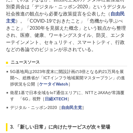
別委員会は「デジタル・ニッポン2020」というデジタル
社会推進の観点から必要な政策提言を公表した（
自由民
主党
）。「COVID-19でおきたこと」「危機から学ぶべ
きこと」「2030年を見据えた概念」という観点から整理
され、医療、健康、ワーキングスタイル、防災、エンタ
ーテインメント、セキュリティ、スマートシティ、行政
などの各論でのビジョンが示されている。
ニュースソース
5G基地局は2023年度末に開設計画の3倍となる約21万局を展
開へ、総務省が「ICTインフラ地域展開マスタープラン」の進
捗状況を公開［
ケータイWatch
］
衛星1基で日本全域をIoT通信エリアに、NTTとJAXAが常識覆
す 「6G」視野［
日経XTECH
］
デジタル・ニッポン2020［
自由民主党
］
3. 「新しい日常」に向けたサービスが次々登場