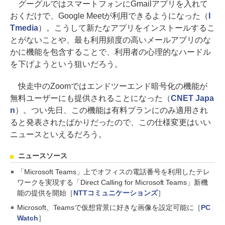
グーグルではスマートフォンにGmailアプリを入れて
おくだけで、Google Meetが利用できるようになった（
I
Tmedia
）。こうして新たなアプリをインストールするこ
とがないことや、最も利用頻度の高いメールアプリのな
かに機能を包含することで、利用者の心理的なハードル
を下げようという狙いだろう。
快走中のZoomではエンドツーエンド暗号化の機能が
無料ユーザーにも提供されることになった（
CNET Japa
n
）。つい先日、この機能は有料プランにのみ適用され
ると発表されたばかりだったので、この仕様変更はいい
ニュースといえるだろう。
ニュースソース
「Microsoft Teams」上でオフィスの電話番号を利用したテレ
ワークを実現する「Direct Calling for Microsoft Teams」新機
能の提供を開始［
NTTコミュニケーションズ
］
Microsoft、Teamsで仮想背景に好きな画像を設定可能に［
PC
Watch
］