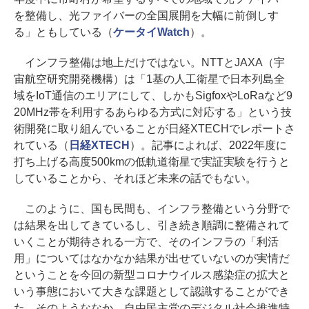
を整備し、光ファイバーの全国展開を大幅に前倒しす
る」ともしている（
ケータイWatch
）。
インフラ整備は地上だけではない。NTTとJAXA（宇
宙航空研究開発機構）は「1基の人工衛星で日本列島全
域をIoT通信のエリアにして、しかもSigfoxやLoRaなど9
20MHz帯を利用するあらゆる方式に対応する」という技
術開発に取り組んでいることが日経XTECHでレポートさ
れている（
日経XTECH
）。記事によれば、2022年度に
打ち上げる高度500kmの低軌道衛星で実証実験を行うと
していることから、それほど未来の話でもない。
このように、国も民間も、インフラ整備という分野で
は結果を出してきているし、引き続き順調に整備されて
いくことが期待される一方で、そのインフラの「利活
用」についてはなかなか結果が出せていないのが実情だ
ということを今回の新型コロナウイルス感染症の拡大と
いう事態において大きな課題として認識することができ
た。そのようななか、自由民主党のデジタル社会推進特