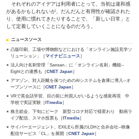
それぞれのアイデアは利用者にとって、当初は違和感
があるかもしれないが、だんだんと有用性が確認された
り、使用に慣れてきたりすることで、「新しい日常」と
して定着していくことになるのだろう。
ニュースソース
凸版印刷、工場や博物館などにおける「オンライン施設見学ソ
リューション」［
マイナビニュース
］
法人向け名刺管理「Sansan」に「オンライン名刺」機能--
Eightとの連携も［
CNET Japan
］
アマゾン、対人距離を保つためのAIシステムを倉庫に導入--オ
ープンソースに［
CNET Japan
］
VRで英会話学習、目の前に外国人がいるような感覚再現 中
学校で実証実験［
ITmedia
］
株主総会、下旬にピーク 新型コロナ対応で様変わり 動画ラ
イブ配信、スマホ投票も［
ITmedia
］
サイバーエージェント、EXILEら所属のLDHと合弁会社--映像
配信サービス「CL」を展開［
CNET Japan
］