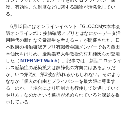
ォンアプリだが、このアプリをめぐるプライバシー保
護、有効性、法制度などに関する議論が活発化してい
る。
6月13日にはオンラインイベント「GLOCOM六本木会
議オンライン#1：接触確認アプリとはなにか～データ活
用時代の新たな公衆衛生を考える～」が開催された。日
本政府の接触確認アプリ有識者会議メンバーである藤田
卓仙氏をはじめ、慶應義塾大学教授の村井純氏らが登壇
した（
INTERNET Watch
）。記事では、新型コロナウイ
ルス感染症の感染拡大は鎮静化の方向にはあるようだ
が、いつ第2波、第3波が訪れるかもしれない。そのよう
ななか「個人の自由とプライバシーを最大限に尊重す
る」のか、「場合により強制力も行使して対処していく
やり方」なのかという選択が求められていると課題を提
示している。