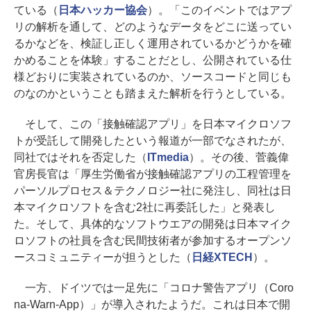
ている（
日本ハッカー協会
）。「このイベントではアプ
リの解析を通して、どのようなデータをどこに送ってい
るかなどを、検証し正しく運用されているかどうかを確
かめることを体験」することだとし、公開されている仕
様どおりに実装されているのか、ソースコードと同じも
のなのかということも踏まえた解析を行うとしている。
そして、この「接触確認アプリ」を日本マイクロソフ
トが受託して開発したという報道が一部でなされたが、
同社ではそれを否定した（
ITmedia
）。その後、菅義偉
官房長官は「厚生労働省が接触確認アプリの工程管理を
パーソルプロセス＆テクノロジー社に発注し、同社は日
本マイクロソフトを含む2社に再委託した」と発表し
た。そして、具体的なソフトウエアの開発は日本マイク
ロソフトの社員を含む民間技術者が参加するオープンソ
ースコミュニティーが担うとした（
日経XTECH
）。
一方、ドイツでは一足先に「コロナ警告アプリ（Coro
na-Warn-App）」が導入されたようだ。これは日本で開