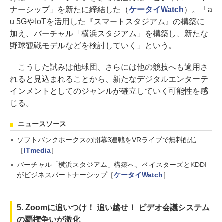
ナーシップ」を新たに締結した（
ケータイWatch
）。「a
u 5GやIoTを活用した『スマートスタジアム』の構築に
加え、バーチャル「横浜スタジアム」を構築し、新たな
野球観戦モデルなどを検討していく」という。
こうした試みは他球団、さらには他の競技へも適用さ
れると見込まれることから、新たなデジタルエンターテ
インメントとしてのジャンルが確立していく可能性を感
じる。
ニュースソース
ソフトバンクホークスの開幕3連戦をVRライブで無料配信
［
ITmedia
］
バーチャル「横浜スタジアム」構築へ、ベイスターズとKDDI
がビジネスパートナーシップ［
ケータイWatch
］
5. Zoomに追いつけ！ 追い越せ！ ビデオ会議システム
の覇権争いが激化