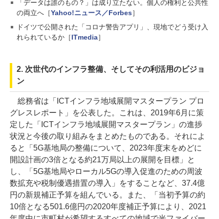
「データは誰のもの？」は成り立たない。個人の権利と公共性
の両立へ［
Yahoo!ニュース／Forbes
］
ドイツで公開された「コロナ警告アプリ」、現地でどう受け入
れられているか［
ITmedia
］
2. 次世代のインフラ整備、そしてその利活用のビジョ
ン
総務省は「ICTインフラ地域展開マスタープラン プロ
グレスレポート」を公表した。これは、2019年6月に策
定した「ICTインフラ地域展開マスタープラン」の進捗
状況と今後の取り組みをまとめたものである。それによ
ると「5G基地局の整備について、2023年度末をめどに
開設計画の3倍となる約21万局以上の展開を目標」と
し、「5G基地局やローカル5Gの導入促進のための周波
数拡充や税制優遇措置の導入」をすることなど、37.4億
円の新規補正予算を組んでいる。また、「当初予算の約
10倍となる501.6億円の2020年度補正予算により、2021
年度中に市町村が希望するすべての地域で光ファイバー