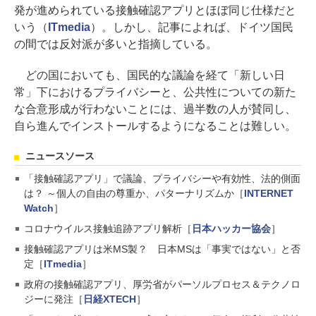
発が進められている接触確認アプリとほぼ同じ仕様だと
いう（
ITmedia
）。しかし、記事によれば、ドイツ国民
の間では反対派が多いと指摘している。
どの国においても、国民的な議論を経て「新しい日
常」下におけるプライバシーと、公共性についての新た
な合意形成が行わないことには、過半数の人が賛同し、
自ら進んでインストールするようになることは難しい。
ニュースソース
「接触確認アプリ」で議論、プライバシーや有効性、法的側面
は？ ～個人の自由の尊重か、パターナリズムか［
INTERNET
Watch
］
コロナウイルス接触追跡アプリ解析［
日本ハッカー協会
］
接触確認アプリは米MS製？ 日本MSは「事実ではない」と否
定［
ITmedia
］
政府の接触確認アプリ、厚労省がパーソルプロセス＆テクノロ
ジーに発注［
日経XTECH
］