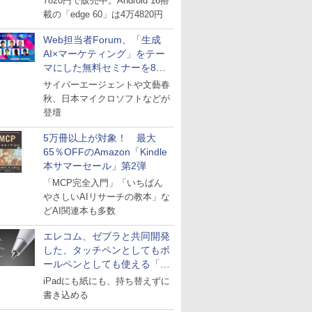
7820円で販売中。Android 16搭
載の「edge 60」は4万4820円
Web担当者Forum、「生成
AI×マーケティング」をテー
マにした無料セミナーを8月
27日にオンライン開催
サイバーエージェントや文藝春
秋、日本マイクロソフトなどが
登壇
5万冊以上が対象！ 最大
65％OFFのAmazon「Kindle
本サマーセール」第2弾
「MCP完全入門」「いちばん
やさしいAIリサーチの教本」な
どAI関連本も多数
エレコム、ゼブラと共同開発
した、タッチペンとしてもボ
ールペンとしても使える「ス
タイラスツーウェイ」発売
iPadにも紙にも、持ち替えずに
書き込める