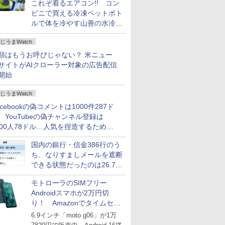
これぞ着るエアコン!! コン
ビニで買える冷凍ペットボト
ルで体を冷やす山善の水冷ベ
ストがロードバイクにちょう
じうまWatch
どいい【ぼっち・ざ・ろー
ど！その14】
類はもうお呼びじゃない？ 米ニュー
サイトがAIクローラー対象の広告配信
開始
じうまWatch
acebookの偽コメントは1000件287ド
、YouTubeの偽チャンネル登録は
000人78ドル…人気を捏造するための
格リストが公開中
国内の銀行・信金386行のう
ち、なりすましメールを遮断
できる状態だったのは26.7％
にとどまる～GMOブランド
モトローラのSIMフリー
セキュリティ調査
Androidスマホが2万円切
り！ Amazonでタイムセー
ル
6.9インチ「moto g06」が1万