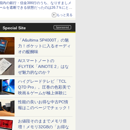
国内の銀行・信金386行のうち、なりすましメ
ールを遮断できる状態だったのは26.7％にとど
まる～GMOブランドセキュリティ調査
もっと見る
Special Site
「A&ultima SP4000T」の魅
力！ポケットに入るオーディ
オの醍醐味
AIスマートノートの
iFLYTEK「AINOTE 2」はな
ぜ魅力的なのか？
ハイグレードテレビ「TCL
Q7D Pro」。圧巻の色彩美で
映画＆ゲームが極上体験に
性能の良いお得な中古PC情
報はこのページでチェック！
お値段そのままでメモリ倍
増！メモリ32GBの「お得な