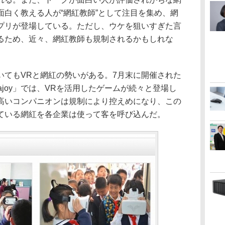
面白く教える人が“網紅教師”として注目を集め、網
プリが登場している。ただし、ウケを狙いすぎた言
るため、近々、網紅教師も規制されるかもしれな
てもVRと網紅の勢いがある。7月末に開催された
ajoy」では、VRを活用したゲームが続々と登場し
露出の高いコンパニオンは規制により控えめになり、この
ている網紅を各企業は使って客を呼び込んだ。