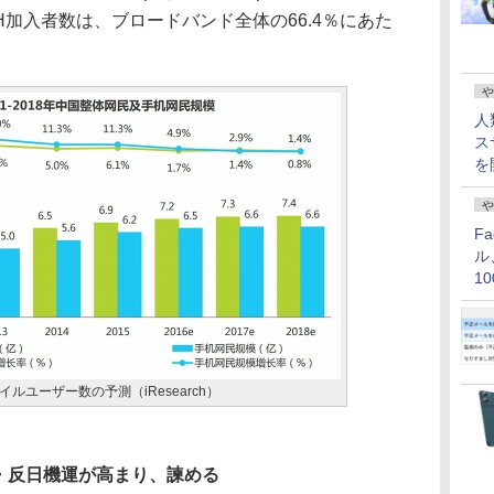
H加入者数は、ブロードバンド全体の66.4％にあた
や
人
ス
を
や
F
ル
1
価
ユーザー数の予測（iResearch）
・反日機運が高まり、諫める