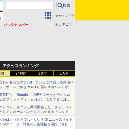
Impress サイト
全カテゴリ
バックナンバー
アクセスランキング
時間
24時間
1週間
1カ月
これぞ着るエアコン!! コンビニで買える冷凍ペ
ットボトルで体を冷やす山善の水冷ベストがロ
ードバイクにちょうどいい【ぼっち・ざ・ろー
警察庁ら、Google、LINEヤフーなどデジタル
ど！その14】【空いた時間でなにしてる？】
広告プラットフォーム5社に「なりすまし詐欺
広告」対策強化を要請 著名人の写真や映像を
エレコム、ゼブラと共同開発した、タッチペン
使った投資詐欺などへの対策として
としてもボールペンとしても使える「スタイラ
スツーウェイ」発売 iPadにも紙にも、持ち替
人類はもうお呼びじゃない？ 米ニュースサイト
えずに書き込める
がAIクローラー対象の広告配信を開始【やじう
まWatch】