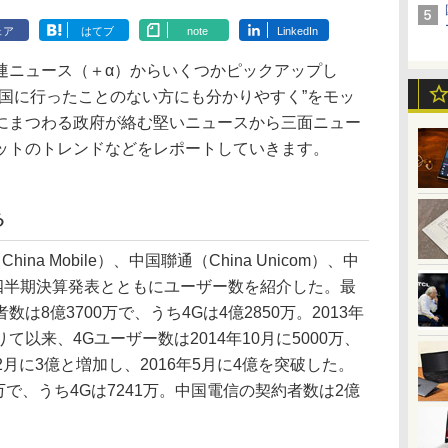
ェア
はてブ
note
LinkedIn
ニュース（＋α）からいくつかピックアップし
中国に行ったことのない方にも分かりやすく”をモッ
にまつわる政府が絡む堅いニュースから三面ニュー
ットのトレンドなどをレポートしていきます。
る
a Mobile）、中国聯通（China Unicom）、中
m）が、四半期決算発表とともにユーザー数を紹介した。最
8億3700万で、うち4Gは4億2850万。2013年
て以来、4Gユーザー数は2014年10月に5000万、
12月に3億と増加し、2016年5月に4億を突破した。
万で、うち4Gは7241万。中国電信の契約者数は2億