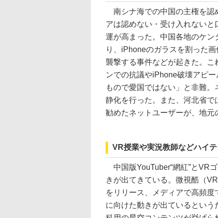
南シナ海での中国の主権を認め
アは認めない・受け入れないと
運が高まった。中国各地のケン
り、iPhoneのガラスを割っ
襲撃する事件などが起きた。こ
ンでの抗議やiPhone破壊ア
もので愛国ではない」と非難。
静化を行った。また、河北省で
勧めたネットユーザーが、地元
VR授業や実況教師などハイ
中国版YouTuber“網紅”と
きが出てきている。微視酷（VR
をリリース、メディアで高頻度
に向けた動きが出ているという
科用の星空コンテンツが挙げら