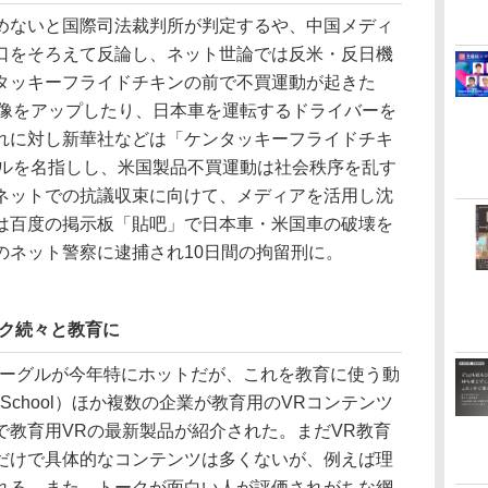
ないと国際司法裁判所が判定するや、中国メディ
口をそろえて反論し、ネット世論では反米・反日機
タッキーフライドチキンの前で不買運動が起きた
た画像をアップしたり、日本車を運転するドライバーを
れに対し新華社などは「ケンタッキーフライドチキ
ピールを名指しし、米国製品不買運動は社会秩序を乱す
ネットでの抗議収束に向けて、メディアを活用し沈
は百度の掲示板「貼吧」で日本車・米国車の破壊を
のネット警察に逮捕され10日間の拘留刑に。
テク続々と教育に
VRゴーグルが今年特にホットだが、これを教育に使う動
School）ほか複数の企業が教育用のVRコンテンツ
で教育用VRの最新製品が紹介された。まだVR教育
だけで具体的なコンテンツは多くないが、例えば理
れる。また、トークが面白い人が評価されがちな網