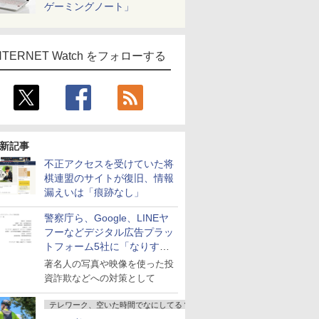
ゲーミングノート」
NTERNET Watch をフォローする
新記事
不正アクセスを受けていた将
棋連盟のサイトが復旧、情報
漏えいは「痕跡なし」
警察庁ら、Google、LINEヤ
フーなどデジタル広告プラッ
トフォーム5社に「なりすま
し詐欺広告」対策強化を要請
著名人の写真や映像を使った投
資詐欺などへの対策として
テレワーク、空いた時間でなにしてる？