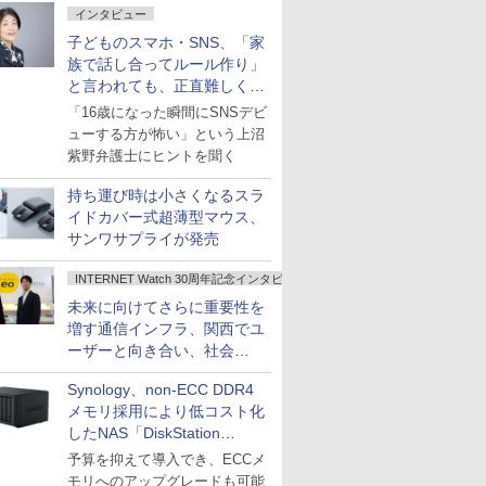
インタビュー
子どものスマホ・SNS、「家
族で話し合ってルール作り」
と言われても、正直難しくな
いですか？
「16歳になった瞬間にSNSデビ
ューする方が怖い」という上沼
紫野弁護士にヒントを聞く
持ち運び時は小さくなるスラ
イドカバー式超薄型マウス、
サンワサプライが発売
INTERNET Watch 30周年記念インタビュー
未来に向けてさらに重要性を
増す通信インフラ、関西でユ
ーザーと向き合い、社会
の“あたらしい”を起動し続け
Synology、non-ECC DDR4
る～オプテージ
メモリ採用により低コスト化
したNAS「DiskStation
neo+」シリーズ
予算を抑えて導入でき、ECCメ
モリへのアップグレードも可能