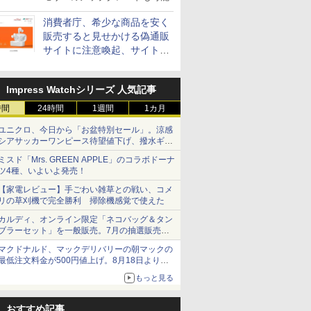
消費者庁、希少な商品を安く
販売すると見せかける偽通販
サイトに注意喚起、サイト名
とドメイン名を公表
Impress Watchシリーズ 人気記事
時間
24時間
1週間
1カ月
ユニクロ、今日から「お盆特別セール」。涼感
シアサッカーワンピース待望値下げ、撥水ギア
ショーツは1990円に
ミスド「Mrs. GREEN APPLE」のコラボドーナ
ツ4種、いよいよ発売！
【家電レビュー】手ごわい雑草との戦い、コメ
リの草刈機で完全勝利 掃除機感覚で使えた
カルディ、オンライン限定「ネコバッグ＆タン
ブラーセット」を一般販売。7月の抽選販売の
当選無効分
マクドナルド、マックデリバリーの朝マックの
最低注文料金が500円値上げ。8月18日より
1,500円から受付
もっと見る
おすすめ記事