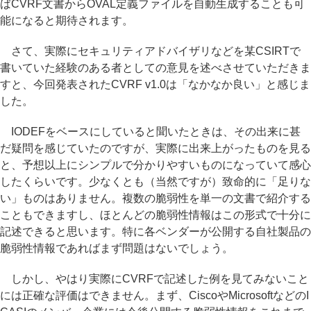
ばCVRF文書からOVAL定義ファイルを自動生成することも可
能になると期待されます。
さて、実際にセキュリティアドバイザリなどを某CSIRTで
書いていた経験のある者としての意見を述べさせていただきま
すと、今回発表されたCVRF v1.0は「なかなか良い」と感じま
した。
IODEFをベースにしていると聞いたときは、その出来に甚
だ疑問を感じていたのですが、実際に出来上がったものを見る
と、予想以上にシンプルで分かりやすいものになっていて感心
したくらいです。少なくとも（当然ですが）致命的に「足りな
い」ものはありません。複数の脆弱性を単一の文書で紹介する
こともできますし、ほとんどの脆弱性情報はこの形式で十分に
記述できると思います。特に各ベンダーが公開する自社製品の
脆弱性情報であればまず問題はないでしょう。
しかし、やはり実際にCVRFで記述した例を見てみないこと
には正確な評価はできません。まず、CiscoやMicrosoftなどのI