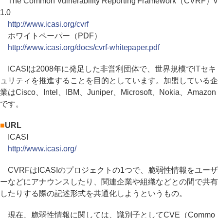
The Common Vulnerability Reporting Framework（CVRF）v
1.0
http://www.icasi.org/cvrf
ホワイトペーパー（PDF）
http://www.icasi.org/docs/cvrf-whitepaper.pdf
ICASIは2008年に発足した非営利団体で、世界規模でITセキ
ュリティを推進することを目的としています。加盟している企
業はCisco、Intel、IBM、Juniper、Microsoft、Nokia、Amazon
です。
■
URL
ICASI
http://www.icasi.org/
CVRFはICASIのプロジェクトの1つで、脆弱性情報をユーザ
ーなどにアナウンスしたり、関連企業や組織などとの間で共有
したりする際の記述形式を共通化しようというもの。
現在、脆弱性情報に関しては、識別子としてCVE（Commo