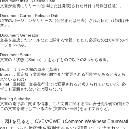
Document Initial Release Date
文書が最初にリリース(公開または発表)された日付（時刻は任意）。
Document Current Release Date
現在のバージョンがリリース（公開または発表）された日付（時刻は任
意）。
Document Generator
文書を生成したツールなどに関する情報。ただし必須なのはCVRFのバ
ージョンのみ。
Document Status
文書の「状態（Status）」を示すもので以下の3つから選択。
Draft：リリース前の原稿（草稿）
Interim：暫定版（文書発行側でまだ変更される可能性があると考えら
れているもの）
Final：最終版（文書発行側では変更されると考えられていないが、必
ずしも更新されないとは限らない）
Issuing Authority
文書の発行者に関する情報。この文書に関する問い合せ先や何の権限で
この文書を発行しているのか(文書の正当性)を示す文言など。
図1を見ると、CVEやCWE（Common Weakness Enumerati
on）といった脆弱性を識別するものが項目として含まれてい