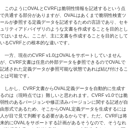
このようにOVALとCVRFは脆弱性情報を記述するという点
で共通する部分がありますが、OVALはあくまで脆弱性検査ツ
ールが参照する定義データを記述するための言語であり、セキ
ュリティアドバイザリのような文書を作成することを目的とし
てはいません。ここが、主に文書を作成することを目的として
いるCVRFとの根本的な違いです。
一方、現在のCVRF v1.0はOVALをサポートしていません
が、CVRF文書は任意の外部データを参照できるのでOVALで
記述された定義データが参照可能な状態であれば結び付けるこ
とは可能です。
しかし、CVRF文書からOVAL定義データを自動的に生成す
るのは（現時点では）難しいと思われます。CVRF v1.0では脆
弱性のあるバージョンや修正済みバージョンに関する記述が自
由形式であるため、そこからOVAL定義データを生成するには
人が目で見て判断する必要があるからです。ただ、CVRFは将
来的にOVALをサポートする計画があるそうなので、そうなれ