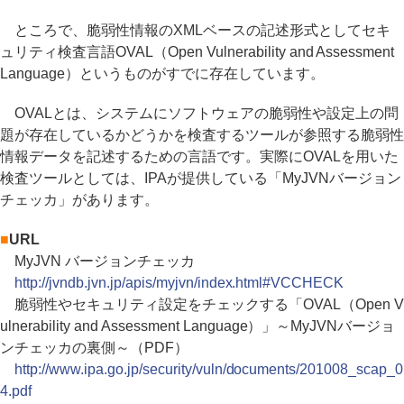
ところで、脆弱性情報のXMLベースの記述形式としてセキ
ュリティ検査言語OVAL（Open Vulnerability and Assessment
Language）というものがすでに存在しています。
OVALとは、システムにソフトウェアの脆弱性や設定上の問
題が存在しているかどうかを検査するツールが参照する脆弱性
情報データを記述するための言語です。実際にOVALを用いた
検査ツールとしては、IPAが提供している「MyJVNバージョン
チェッカ」があります。
■
URL
MyJVN バージョンチェッカ
http://jvndb.jvn.jp/apis/myjvn/index.html#VCCHECK
脆弱性やセキュリティ設定をチェックする「OVAL（Open V
ulnerability and Assessment Language）」～MyJVNバージョ
ンチェッカの裏側～（PDF）
http://www.ipa.go.jp/security/vuln/documents/201008_scap_0
4.pdf