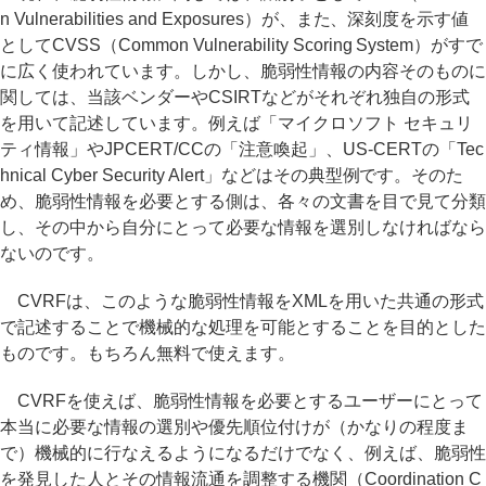
n Vulnerabilities and Exposures）が、また、深刻度を示す値
としてCVSS（Common Vulnerability Scoring System）がすで
に広く使われています。しかし、脆弱性情報の内容そのものに
関しては、当該ベンダーやCSIRTなどがそれぞれ独自の形式
を用いて記述しています。例えば「マイクロソフト セキュリ
ティ情報」やJPCERT/CCの「注意喚起」、US-CERTの「Tec
hnical Cyber Security Alert」などはその典型例です。そのた
め、脆弱性情報を必要とする側は、各々の文書を目で見て分類
し、その中から自分にとって必要な情報を選別しなければなら
ないのです。
CVRFは、このような脆弱性情報をXMLを用いた共通の形式
で記述することで機械的な処理を可能とすることを目的とした
ものです。もちろん無料で使えます。
CVRFを使えば、脆弱性情報を必要とするユーザーにとって
本当に必要な情報の選別や優先順位付けが（かなりの程度ま
で）機械的に行なえるようになるだけでなく、例えば、脆弱性
を発見した人とその情報流通を調整する機関（Coordination C