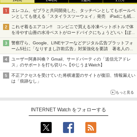
1時間
24時間
1週間
1カ月
エレコム、ゼブラと共同開発した、タッチペンとしてもボールペ
ンとしても使える「スタイラスツーウェイ」発売 iPadにも紙に
も、持ち替えずに書き込める
これぞ着るエアコン!! コンビニで買える冷凍ペットボトルで体
を冷やす山善の水冷ベストがロードバイクにちょうどいい【ぼっ
ち・ざ・ろーど！その14】【空いた時間でなにしてる？】
警察庁ら、Google、LINEヤフーなどデジタル広告プラットフォ
ーム5社に「なりすまし詐欺広告」対策強化を要請 著名人の写
真や映像を使った投資詐欺などへの対策として
ユーザー阿鼻叫喚？ Gmail、サードパーティの「送信元アドレ
ス」のサポートを打ち切りへ【やじうまWatch】
不正アクセスを受けていた将棋連盟のサイトが復旧、情報漏えい
は「痕跡なし」
もっと見る
INTERNET Watch をフォローする