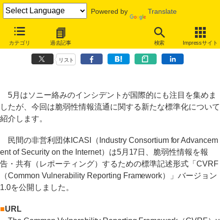
Powered by
Translate
海の向こうの“セキュリティ”
カテゴリ
過去記事
検索
Impressサイト
第57回：脆弱性情報の標準記述形式「CVRF」バージョン1.0公開
リスト
5月はソニー絡みのインシデントが国際的にも注目を集めま
したが、今回は脆弱性情報流通に関する新たな標準化について
紹介します。
民間の非営利団体ICASI（Industry Consortium for Advancem
ent of Security on the Internet）は5月17日、脆弱性情報を報
告・共有（レポーティング）するための標準記述形式「CVRF
（Common Vulnerability Reporting Framework）」バージョン
1.0を公開しました。
■
URL