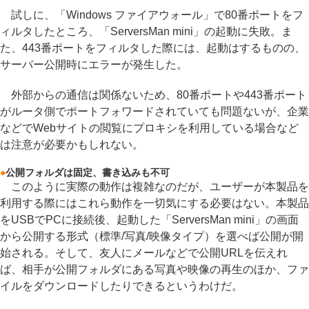
試しに、「Windows ファイアウォール」で80番ポートをフ
ィルタしたところ、「ServersMan mini」の起動に失敗。ま
た、443番ポートをフィルタした際には、起動はするものの、
サーバー公開時にエラーが発生した。
外部からの通信は関係ないため、80番ポートや443番ポート
がルータ側でポートフォワードされていても問題ないが、企業
などでWebサイトの閲覧にプロキシを利用している場合など
は注意が必要かもしれない。
●
公開フォルダは固定、書き込みも不可
このように実際の動作は複雑なのだが、ユーザーが本製品を
利用する際にはこれら動作を一切気にする必要はない。本製品
をUSBでPCに接続後、起動した「ServersMan mini」の画面
から公開する形式（標準/写真/映像タイプ）を選べば公開が開
始される。そして、友人にメールなどで公開URLを伝えれ
ば、相手が公開フォルダにある写真や映像の再生のほか、ファ
イルをダウンロードしたりできるというわけだ。