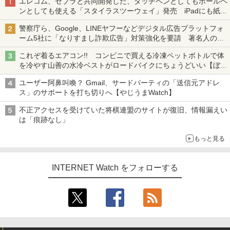
エレコム、ゼブラと共同開発した、タッチペンとしてもボールペ
ンとしても使える「スタイラスツーウェイ」発売 iPadにも紙に
も、持ち替えずに書き込める
警察庁ら、Google、LINEヤフーなどデジタル広告プラットフォ
ーム5社に「なりすまし詐欺広告」対策強化を要請 著名人の写
真や映像を使った投資詐欺などへの対策として
これぞ着るエアコン!! コンビニで買える冷凍ペットボトルで体
を冷やす山善の水冷ベストがロードバイクにちょうどいい【ぼっ
ち・ざ・ろーど！その14】【空いた時間でなにしてる？】
ユーザー阿鼻叫喚？ Gmail、サードパーティの「送信元アドレ
ス」のサポートを打ち切りへ【やじうまWatch】
不正アクセスを受けていた将棋連盟のサイトが復旧、情報漏えい
は「痕跡なし」
もっと見る
INTERNET Watch をフォローする