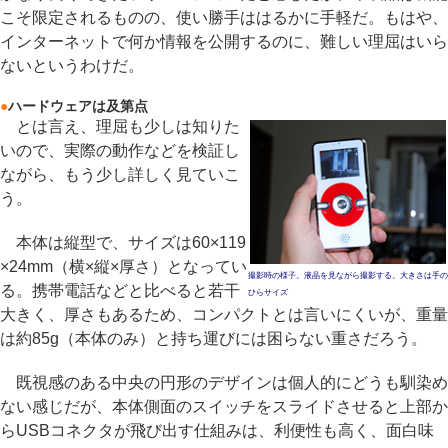
こそ限定されるものの、使い勝手ははるかに手軽だ。もはや、
インターネットで何か情報を公開するのに、難しい理屈はいら
ないというわけだ。
●
ハードウェアは及第点
とは言え、理屈も少しは知りた
いので、実際の動作などを検証し
ながら、もう少し詳しく見ていこ
う。
本体は縦型で、サイズは60×119
×24mm（横×縦×厚さ）となってい
撮影時の様子。液晶を見ながら撮影する。大きさは手の
る。携帯電話などと比べると若干
ひらサイズ
大きく、厚さもあるため、コンパクトとは言いにくいが、重量
は約85g（本体のみ）と持ち運びには困らない重さだろう。
既視感のある中央の円形のデザインは個人的にどうも馴染め
ない感じだが、本体側面のスイッチをスライドさせると上部か
らUSBコネクタが飛び出す仕組みは、利便性も高く、面白味