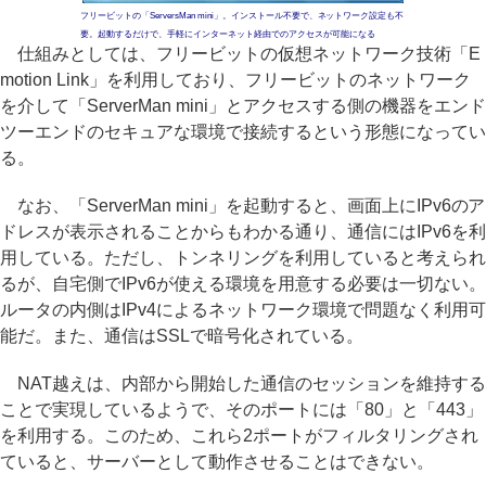
フリービットの「ServersMan mini」。インストール不要で、ネットワーク設定も不
要。起動するだけで、手軽にインターネット経由でのアクセスが可能になる
仕組みとしては、フリービットの仮想ネットワーク技術「E
motion Link」を利用しており、フリービットのネットワーク
を介して「ServerMan mini」とアクセスする側の機器をエンド
ツーエンドのセキュアな環境で接続するという形態になってい
る。
なお、「ServerMan mini」を起動すると、画面上にIPv6のア
ドレスが表示されることからもわかる通り、通信にはIPv6を利
用している。ただし、トンネリングを利用していると考えられ
るが、自宅側でIPv6が使える環境を用意する必要は一切ない。
ルータの内側はIPv4によるネットワーク環境で問題なく利用可
能だ。また、通信はSSLで暗号化されている。
NAT越えは、内部から開始した通信のセッションを維持する
ことで実現しているようで、そのポートには「80」と「443」
を利用する。このため、これら2ポートがフィルタリングされ
ていると、サーバーとして動作させることはできない。