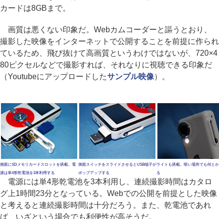
カードは8GBまで。
画質は悪くない印象だ。Webカムコーダーと謳うとおり、
撮影した映像をインターネットで公開することを前提に作られ
ているため、飛び抜けて高画質というわけではないが、720×4
80ピクセルなどで撮影すれば、それなりに視聴できる印象だ
（Youtubeにアップロードした
サンプル映像
）。
側面にSDメモリカードスロットを搭載。電
側面スイッチをスライドさせるとUSB端子が
ライトも搭載。暗い場所でも何とか
源は単4形乾電池を3本利用する
ポップアップする
る
電源には単4形乾電池を3本利用し、連続撮影時間はカタロ
グ上1時間23分となっている。Webでの公開を前提とした映像
と考えると連続撮影時間は十分だろう。また、乾電池であれ
ば、いざという場合でも利便性が高そうだ。