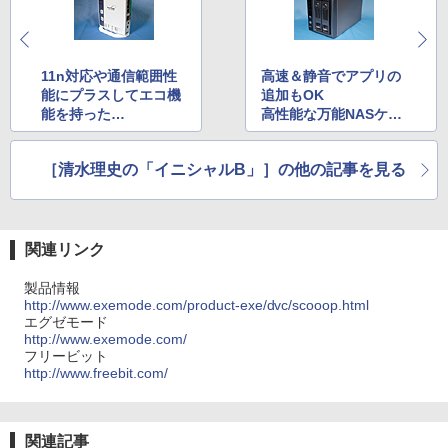
11n対応や通信範囲性
高速＆静音でアプリの
能にプラスしてエコ機
追加もOK
能を持った
高性能な万能NASケー
無線LANルータ「Ater
ス QNAP「TS-219
m WR8150N」
P」
［清水理史の「イニシャルB」］の他の記事を見る
関連リンク
製品情報
http://www.exemode.com/product-exe/dvc/scooop.html
エグゼモード
http://www.exemode.com/
フリービット
http://www.freebit.com/
関連記事