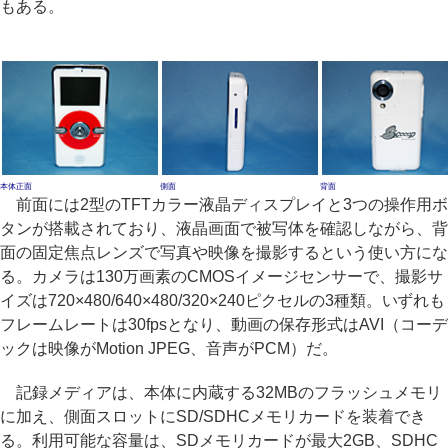
もある。
本体正面
側面
背面
前面には2型のTFTカラー液晶ディスプレイと3つの操作用ボ
タンが搭載されており、液晶画面で被写体を確認しながら、背
面の固定焦点レンズで写真や映像を撮影するという使い方にな
る。カメラは130万画素のCMOSイメージセンサーで、撮影サ
イズは720×480/640×480/320×240ピクセルの3種類。いずれも
フレームレートは30fpsとなり、動画の保存形式はAVI（コーデ
ックは映像がMotion JPEG、音声がPCM）だ。
記録メディアは、本体に内蔵する32MBのフラッシュメモリ
に加え、側面スロットにSD/SDHCメモリカードを装着でき
る。利用可能な容量は、SDメモリカードが最大2GB、SDHC