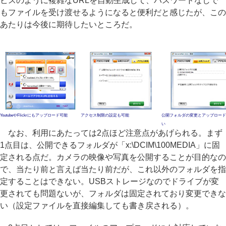
ビスのように複雑なURLを自動生成して、パスワードなしで
もファイルを受け渡せるようになると便利だと感じたが、この
あたりは今後に期待したいところだ。
YoutubeやFlickrにもアップロード可能
アクセス制限の設定も可能
公開フォルダの変更とアップロード
い
なお、利用にあたっては2点ほど注意点があげられる。まず
1点目は、公開できるフォルダが「x:\DCIM\100MEDIA」に固
定される点だ。カメラの映像や写真を公開することが目的なの
で、当たり前と言えば当たり前だが、これ以外のフォルダを指
定することはできない。USBストレージなのでドライブが変
更されても問題ないが、フォルダは固定されており変更できな
い（設定ファイルを直接編集しても書き戻される）。