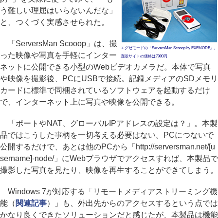
う難しい理屈はいらないんだな」
と、つくづく実感させられた。
「ServersMan Scooop」は、撮
エグゼモードの「ServersMan Scooop by EXEMODE」。
った映像や写真を手軽にインター
直販サイトの価格は7980円
ネットに公開できる小型のWebビデオカメラだ。本体で写真
や映像を撮影後、PCにUSBで接続。記録メディアのSDメモリ
カードに標準で同梱されているソフトウェアを起動するだけ
で、インターネット上に写真や映像を公開できる。
「ポートやNAT、グローバルIPアドレスの設定は？」。本製
品ではこうした事柄を一切考える必要はない。PCにつないで
公開するだけで、あとは他のPCから「http://serversman.net/[u
sername]-node/」にWebブラウザでアクセスすれば、本製品で
撮影した写真を見たり、映像を再生することができてしまう。
Windows 7が対応する「リモートメディアストリーミング機
能（
関連記事
）」も、外出先からのアクセスするという点では
かなり良くできたソリューションだと感じたが、本製品は機能