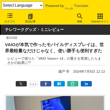
Powered by
Translate
INTERNET Watch
トピック
仕事/働き方
テレワーク
カテゴリ
過去記事
検索
Impressサイト
テレワークグッズ・ミニレビュー
第101回
VAIOが本気で作ったモバイルディスプレイは、世
界最軽量なだけじゃなく、使い勝手も便利すぎた
レビューで借りた「VAIO Vision+ 14」の重さを実測したらま
さかの結果に!?
瀬戸 学
2024年7月5日 12:12
リスト