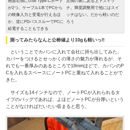
画面右側にUSB Type-Cポート
左側の裏にある上下スイッ
が2つ。ケーブル1本でPCから
チ。輝度調整用で他にはスイ
の映像入力と受電が行えるほ
ッチはない。だから軽いのだ
か、逆にPDパススルーでPCに
ろう
給電することもできる
測ってみたらなんと公称値より10gも軽いっ!!
ということでカバンに入れて会社に持ち出してみた。
カバーをつけるとせっかくの薄さの魅力が薄れるが、そ
れでも一番厚みのあるところで18mmほどで、カバンのP
Cを入れるスペースにノートPCと重ねて入れることがで
きた。
サイズも14インチなので、ノートPCが入れられるタ
イプのバッグであれば、よほどノートPCが分厚いという
ことがなければだいたい収まると思う。