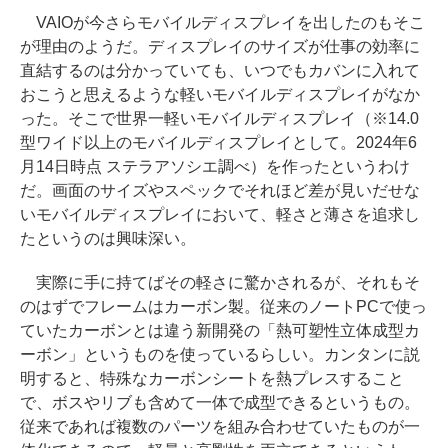
VAIOが今さらモバイルディスプレイを出したのもそこ
が理由のようだ。ディスプレイのサイズが仕事の効率に
直結するのは分かっていても、いつでもカバンに入れて
おこうと思えるような軽いモバイルディスプレイがなか
った。そこで世界一軽いモバイルディスプレイ（※14.0
型ワイド以上のモバイルディスプレイとして。2024年6
月14日時点 ステラアソシエ調べ）を作ったというわけ
だ。画面のサイズやスペックでそれほど差が見いだせな
いモバイルディスプレイにおいて、軽さと薄さを追求し
たというのは興味深い。
実際に手に持てばその軽さに驚かされるが、それもそ
のはずでフレームはカーボン製。従来のノートPCで使っ
ていたカーボンとは違う新開発の「熱可塑性立体成型カ
ーボン」というものを使っているらしい。カンタンに説
明すると、特殊なカーボンシートを熱プレスすること
で、ボスやリブも含めて一体で成型できるというもの。
従来であれば複数のパーツを組み合わせていたものが一