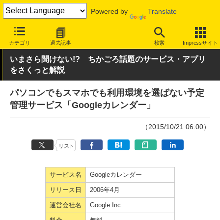
Powered by
Translate
INTERNET Watch
サービス/ソフト
サービス
クラウド
カテゴリ
過去記事
検索
Impressサイト
いまさら聞けない!? ちかごろ話題のサービス・アプリ
をさくっと解説
パソコンでもスマホでも利用環境を選ばない予定
管理サービス「Googleカレンダー」
（2015/10/21 06:00）
リスト
サービス名
Googleカレンダー
リリース日
2006年4月
運営会社名
Google Inc.