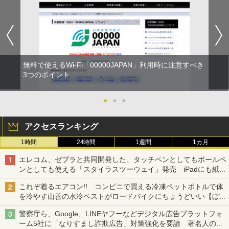
無料で使えるWi-Fi「00000JAPAN」利用時に注意すべき
3つのポイント
●
●
●
アクセスランキング
1時間
24時間
1週間
1カ月
エレコム、ゼブラと共同開発した、タッチペンとしてもボールペ
ンとしても使える「スタイラスツーウェイ」発売 iPadにも紙に
も、持ち替えずに書き込める
これぞ着るエアコン!! コンビニで買える冷凍ペットボトルで体
を冷やす山善の水冷ベストがロードバイクにちょうどいい【ぼっ
ち・ざ・ろーど！その14】【空いた時間でなにしてる？】
警察庁ら、Google、LINEヤフーなどデジタル広告プラットフォ
ーム5社に「なりすまし詐欺広告」対策強化を要請 著名人の写