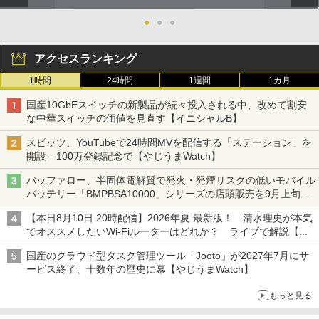
●
●
●
アクセスランキング
1時間
24時間
1週間
1カ月
国産10GbEスイッチの新製品が続々投入される中、改めて割安
な中華スイッチの価値を見直す【イニシャルB】
スピッツ、YouTubeで24時間MVを配信する「ステーション」を
開設―100万登録記念で【やじうまWatch】
バッファロー、半固体電解質で発火・発煙リスクの低いモバイル
バッテリー「BMPBSA10000」シリーズの店頭販売を9月上旬に
開始
【本日8月10日 20時配信】2026年夏 最新版！ 清水理史が本気
でオススメしたいWi-Fiルーターはどれか？ ライブで解説【清
水理史の「イニシャルB」チャンネル】
国産のクラウド型タスク管理ツール「Jooto」が2027年7月にサ
ービス終了、十数年の歴史に幕【やじうまWatch】
もっと見る