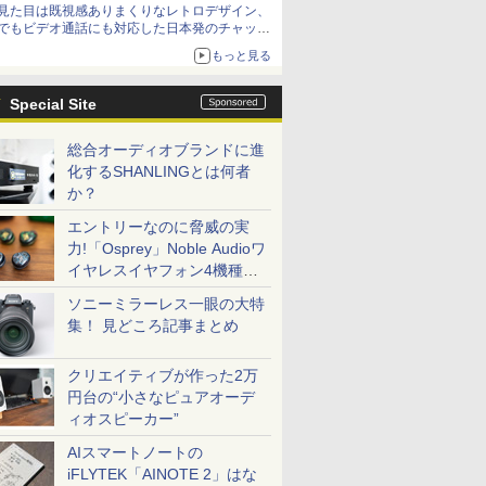
見た目は既視感ありまくりなレトロデザイン、
でもビデオ通話にも対応した日本発のチャット
アプリが登場【やじうまWatch】
もっと見る
Special Site
総合オーディオブランドに進
化するSHANLINGとは何者
か？
エントリーなのに脅威の実
力!「Osprey」Noble Audioワ
イヤレスイヤフォン4機種を
一気に聴く
ソニーミラーレス一眼の大特
集！ 見どころ記事まとめ
クリエイティブが作った2万
円台の“小さなピュアオーデ
ィオスピーカー”
AIスマートノートの
iFLYTEK「AINOTE 2」はな