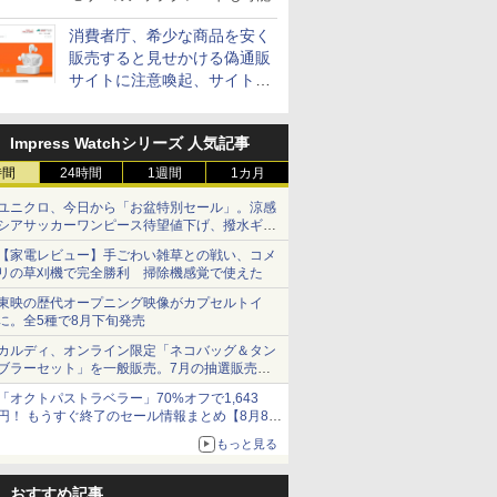
消費者庁、希少な商品を安く
販売すると見せかける偽通販
サイトに注意喚起、サイト名
とドメイン名を公表
Impress Watchシリーズ 人気記事
時間
24時間
1週間
1カ月
ユニクロ、今日から「お盆特別セール」。涼感
シアサッカーワンピース待望値下げ、撥水ギア
ショーツは1990円に
【家電レビュー】手ごわい雑草との戦い、コメ
リの草刈機で完全勝利 掃除機感覚で使えた
東映の歴代オープニング映像がカプセルトイ
に。全5種で8月下旬発売
カルディ、オンライン限定「ネコバッグ＆タン
ブラーセット」を一般販売。7月の抽選販売の
当選無効分
「オクトパストラベラー」70%オフで1,643
円！ もうすぐ終了のセール情報まとめ【8月8日
更新】
もっと見る
ニンテンドーeショップでは「大神 絶景版」が
67%オフで990円
おすすめ記事