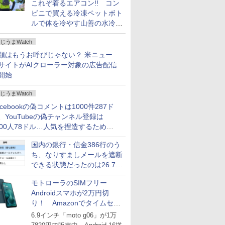
これぞ着るエアコン!! コン
ビニで買える冷凍ペットボト
ルで体を冷やす山善の水冷ベ
ストがロードバイクにちょう
じうまWatch
どいい【ぼっち・ざ・ろー
ど！その14】
類はもうお呼びじゃない？ 米ニュー
サイトがAIクローラー対象の広告配信
開始
じうまWatch
acebookの偽コメントは1000件287ド
、YouTubeの偽チャンネル登録は
000人78ドル…人気を捏造するための
格リストが公開中
国内の銀行・信金386行のう
ち、なりすましメールを遮断
できる状態だったのは26.7％
にとどまる～GMOブランド
モトローラのSIMフリー
セキュリティ調査
Androidスマホが2万円切
り！ Amazonでタイムセー
ル
6.9インチ「moto g06」が1万