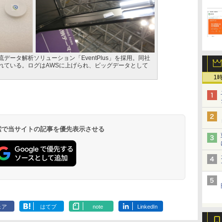
人流データ解析ソリューション「EventPlus」を採用。同社
れている。ログはAWSに上げられ、ビッグデータとして
1
 検索で当サイトの記事を優先表示させる
ェア
はてブ
note
LinkedIn