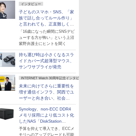
インタビュー
子どものスマホ・SNS、「家
族で話し合ってルール作り」
と言われても、正直難しくな
いですか？
「16歳になった瞬間にSNSデビ
ューする方が怖い」という上沼
紫野弁護士にヒントを聞く
持ち運び時は小さくなるスラ
イドカバー式超薄型マウス、
サンワサプライが発売
INTERNET Watch 30周年記念インタビュー
未来に向けてさらに重要性を
増す通信インフラ、関西でユ
ーザーと向き合い、社会
の“あたらしい”を起動し続け
Synology、non-ECC DDR4
る～オプテージ
メモリ採用により低コスト化
したNAS「DiskStation
neo+」シリーズ
予算を抑えて導入でき、ECCメ
モリへのアップグレードも可能