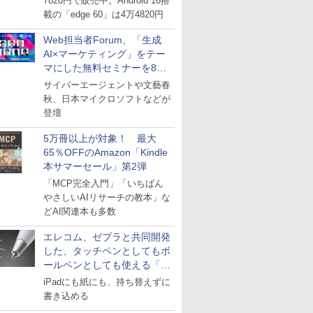
7820円で販売中。Android 16搭
載の「edge 60」は4万4820円
Web担当者Forum、「生成
AI×マーケティング」をテー
マにした無料セミナーを8月
27日にオンライン開催
サイバーエージェントや文藝春
秋、日本マイクロソフトなどが
登壇
5万冊以上が対象！ 最大
65％OFFのAmazon「Kindle
本サマーセール」第2弾
「MCP完全入門」「いちばん
やさしいAIリサーチの教本」な
どAI関連本も多数
エレコム、ゼブラと共同開発
した、タッチペンとしてもボ
ールペンとしても使える「ス
タイラスツーウェイ」発売
iPadにも紙にも、持ち替えずに
書き込める