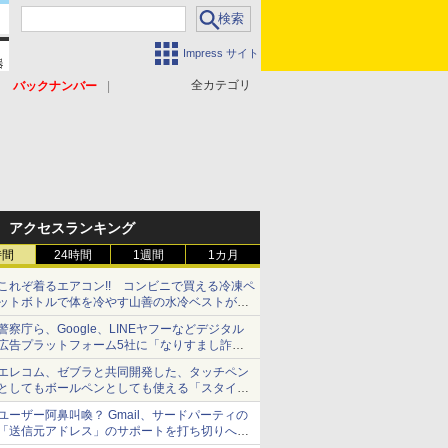
Impress サイト
全カテゴリ
バックナンバー
アクセスランキング
時間
24時間
1週間
1カ月
これぞ着るエアコン!! コンビニで買える冷凍ペ
ットボトルで体を冷やす山善の水冷ベストがロ
ードバイクにちょうどいい【ぼっち・ざ・ろー
警察庁ら、Google、LINEヤフーなどデジタル
ど！その14】【空いた時間でなにしてる？】
広告プラットフォーム5社に「なりすまし詐欺
広告」対策強化を要請 著名人の写真や映像を
エレコム、ゼブラと共同開発した、タッチペン
使った投資詐欺などへの対策として
としてもボールペンとしても使える「スタイラ
スツーウェイ」発売 iPadにも紙にも、持ち替
ユーザー阿鼻叫喚？ Gmail、サードパーティの
えずに書き込める
「送信元アドレス」のサポートを打ち切りへ
【やじうまWatch】