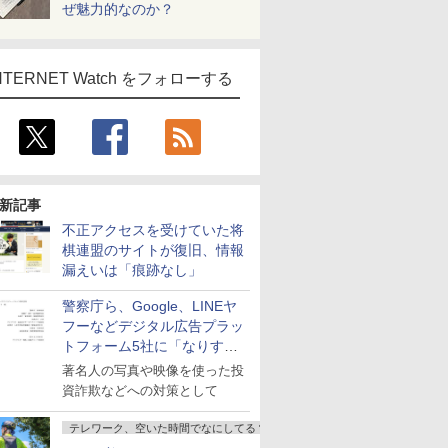
ぜ魅力的なのか？
NTERNET Watch をフォローする
新記事
不正アクセスを受けていた将
棋連盟のサイトが復旧、情報
漏えいは「痕跡なし」
警察庁ら、Google、LINEヤ
フーなどデジタル広告プラッ
トフォーム5社に「なりすま
し詐欺広告」対策強化を要請
著名人の写真や映像を使った投
資詐欺などへの対策として
テレワーク、空いた時間でなにしてる？