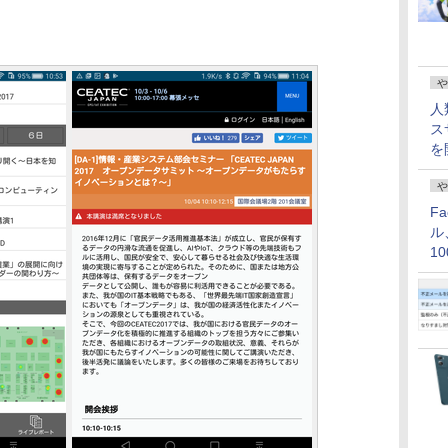
や
人
ス
を
や
F
ル
1
価