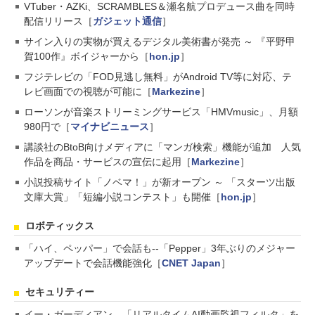
VTuber・AZKi、SCRAMBLES＆瀬名航プロデュース曲を同時
配信リリース［
ガジェット通信
］
サイン入りの実物が買えるデジタル美術書が発売 ～ 『平野甲
賀100作』ボイジャーから［
hon.jp
］
フジテレビの「FOD見逃し無料」がAndroid TV等に対応、テ
レビ画面での視聴が可能に［
Markezine
］
ローソンが音楽ストリーミングサービス「HMVmusic」、月額
980円で［
マイナビニュース
］
講談社のBtoB向けメディアに「マンガ検索」機能が追加 人気
作品を商品・サービスの宣伝に起用［
Markezine
］
小説投稿サイト「ノベマ！」が新オープン ～ 「スターツ出版
文庫大賞」「短編小説コンテスト」も開催［
hon.jp
］
ロボティックス
「ハイ、ペッパー」で会話も--「Pepper」3年ぶりのメジャー
アップデートで会話機能強化［
CNET Japan
］
セキュリティー
イー・ガーディアン、「リアルタイムAI動画監視フィルタ」を