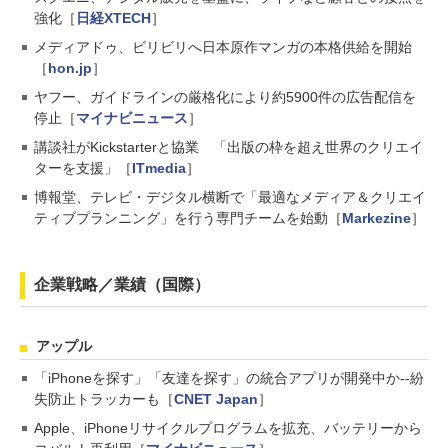
強化［
日経XTECH
］
メディアドゥ、ビリビリへ日本原作マンガの本格供給を開始
［
hon.jp
］
ヤフー、ガイドラインの厳格化により約5900件の広告配信を
停止［
マイナビニュース
］
講談社がKickstarterと協業 「出版の枠を超え世界のクリエイ
ターを支援」［
ITmedia
］
博報堂、テレビ・デジタル横断で「最適なメディア＆クリエイ
ティブプランニング」を行う専門チームを始動［
Markezine
］
企業戦略／業績（国際）
アップル
「iPhoneを探す」「友達を探す」の統合アプリが開発中か--紛
失防止トラッカーも［
CNET Japan
］
Apple、iPhoneリサイクルプログラムを拡充、バッテリーから