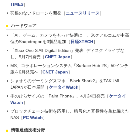
TIMES
］
羽根のないドローンを開発［
ニュースリリース
］
ハードウェア
「AI、ゲーム、カメラをもっと快適に」、米クアルコムが中高
位のSnapdragonを3製品追加［
日経XTECH
］
「Xbox One S All-Digital Edition」発表--ディスクドライブな
し、5月7日発売［
CNET Japan
］
MS、コラボレーションシステム「Surface Hub 2S」50インチ
版を6月発売へ［
CNET Japan
］
シャオミのゲーミングスマホ「Black Shark2」をTAKUMI
JAPANが日本展開［
ケータイWatch
］
手のひらサイズの「Palm Phone」、4月24日発売［
ケータイ
Watch
］
ブロックチェーン技術を応用し、暗号化と冗長性を兼ね備えた
NAS［
PC Watch
］
情報通信技術分野