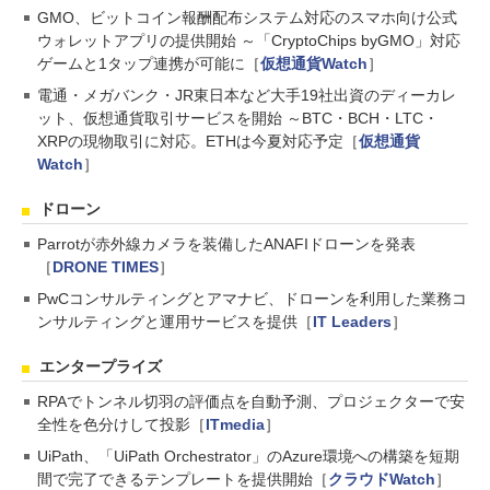
GMO、ビットコイン報酬配布システム対応のスマホ向け公式
ウォレットアプリの提供開始 ～「CryptoChips byGMO」対応
ゲームと1タップ連携が可能に［
仮想通貨Watch
］
電通・メガバンク・JR東日本など大手19社出資のディーカレ
ット、仮想通貨取引サービスを開始 ～BTC・BCH・LTC・
XRPの現物取引に対応。ETHは今夏対応予定［
仮想通貨
Watch
］
ドローン
Parrotが赤外線カメラを装備したANAFIドローンを発表
［
DRONE TIMES
］
PwCコンサルティングとアマナビ、ドローンを利用した業務コ
ンサルティングと運用サービスを提供［
IT Leaders
］
エンタープライズ
RPAでトンネル切羽の評価点を自動予測、プロジェクターで安
全性を色分けして投影［
ITmedia
］
UiPath、「UiPath Orchestrator」のAzure環境への構築を短期
間で完了できるテンプレートを提供開始［
クラウドWatch
］