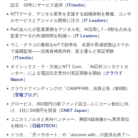
設立 20年にサービス提供［
ITmedia
］
NTTデータ、デジタル変革を支援する組織体制を整備、コンサ
ルサービスとアジャイル開発に注力［
IT Leaders
］
PwCあらたが監査業務をデジタル化、AI活用し7～8割を占める
監査データの作成時間を削減へ［
IT Leaders
］
ウニ・ナマコの養殖をIoTで効率化 水質や育成状態はスマホ
で遠隔監視――北海道神恵内村、富士通らと実証実験
［
ITmedia
］
オイシックス・ラ・大地とNTT Com、「AI応対コンタクトセ
ンター」による電話注文受付の実証実験を開始［
クラウド
Watch
］
クラウドファンディングの「CAMPFIRE」決算公告（第8期）
［
官報ブログ
］
グロービス、360億円の新ファンド設立--ユニコーン創出に向
け、1社に50億円を投資［
CNET Japan
］
コニカミノルタと米AIベンチャー、胸部X線画像から異常部位
を検出へ［
日経XTECH
］
ドコモ、「月々サポート」や「docomo with」の提供を終了へ