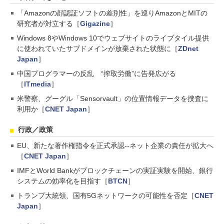
「Amazonの顔認証ソフトの差別性」を巡りAmazonとMITの
研究者が対立する［
Gigazine
］
Windows 8やWindows 10でウェブサイトのライブタイル提供
に使われていたサブドメインが放棄された状態に［
ZDnet
Japan
］
中国プログラマーの反乱 “搾取労働”に告発広がる
［
ITmedia
］
米警察、グーグル「Sensorvault」の位置情報データを捜査に
利用か［
CNET Japan
］
行政／政策
EU、新たな著作権指令を正式承認--ネット企業の責任が拡大へ
［
CNET Japan
］
IMFとWorld Bankがブロックチェーンの実証実験を開始、銀行
システムの効率化を目指す［
BTCN
］
トランプ大統領、国有5Gネットワークの可能性を否定［
CNET
Japan
］