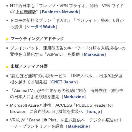
NTT西日本も「フレッツ・VPN プライオ」開始 VPN ワイド
の“上位機能版”［
Business Network
］
ドコモの新料金プラン「ギガホ」「ギガライト」発表、6月か
ら提供［
ケータイWatch
］
マーケティング／アドテック
ブレインパッド、運用型広告のキーワード分類＆入稿規格への
変換を自動化する「AdPencil」を提供［
Markezine
］
出版／メディア分野
“読むほど無料”の小説サービス「LINEノベル」--出版9社が垣
根を越えて才能発掘［
CNET Japan
］
「AbemaTV」が全世界からの視聴に対応 海外在住・旅行中
の日本人による視聴を想定［
Markezine
］
Microsoft Azureと連携、ACCESS「PUBLUS Reader for
Browser」に音声読み上げ機能を実装へ［
hon.jp
］
VRIらが「Brand Lift Plus」を正式提供へ デジタル広告のリ
ーチ・ブランドリフトを調査［
Markezine
］