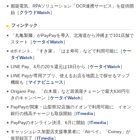
都築電気、RPAソリューション「OCR連携サービス」を提供開
始［
クラウドWatch
］
フィンテック
「丸亀製麺」がPayPayを導入、北海道から沖縄まで101店舗で
スタート［
ケータイWatch
］
dポイント、「すき家」「はま寿司」などで利用可能に［
ケー
タイWatch
］
LINE Pay、4月の20％還元は18日から［
ケータイWatch
］
LINE Payが専用アプリ、使えるお店を地図上で探せるマップ
機能も［
マイナビニュース
］
Origami Pay、「白木屋」など居酒屋チェーンで最大630円引
きのキャンペーン［
ケータイWatch
］
PayPayが関東・山梨県32店舗のイオンで利用可能に イオン
銀行の残高チャージも取扱開始［
ITmedia
］
PayPayのオンライン決済、6月に開始［
ITmedia
］
キャッシュレス加盟店支援事業者に「Airペイ」「Coiney」が
仮登録完了［
ITmedia
］