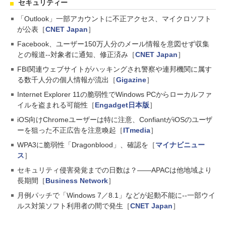
セキュリティー
「Outlook」一部アカウントに不正アクセス、マイクロソフト
が公表［
CNET Japan
］
Facebook、ユーザー150万人分のメール情報を意図せず収集
との報道--対象者に通知、修正済み［
CNET Japan
］
FBI関連ウェブサイトがハッキングされ警察や連邦機関に属す
る数千人分の個人情報が流出［
Gigazine
］
Internet Explorer 11の脆弱性でWindows PCからローカルファ
イルを盗まれる可能性［
Engadget日本版
］
iOS向けChromeユーザーは特に注意、ConfiantがiOSのユーザ
ーを狙った不正広告を注意喚起［
ITmedia
］
WPA3に脆弱性「Dragonblood」、確認を［
マイナビニュー
ス
］
セキュリティ侵害発覚までの日数は？――APACは他地域より
長期間［
Business Network
］
月例パッチで「Windows 7／8.1」などが起動不能に--一部ウイ
ルス対策ソフト利用者の間で発生［
CNET Japan
］