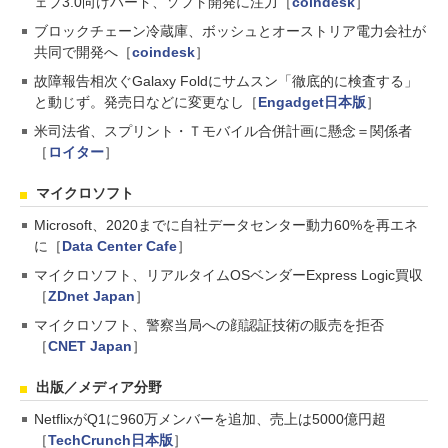
ェブ3.0向けハード、ソフト開発に注力［
coindesk
］
ブロックチェーン冷蔵庫、ボッシュとオーストリア電力会社が
共同で開発へ［
coindesk
］
故障報告相次ぐGalaxy Foldにサムスン「徹底的に検査する」
と動じず。発売日などに変更なし［
Engadget日本版
］
米司法省、スプリント・Ｔモバイル合併計画に懸念＝関係者
［
ロイター
］
マイクロソフト
Microsoft、2020までに自社データセンター動力60%を再エネ
に［
Data Center Cafe
］
マイクロソフト、リアルタイムOSベンダーExpress Logic買収
［
ZDnet Japan
］
マイクロソフト、警察当局への顔認証技術の販売を拒否
［
CNET Japan
］
出版／メディア分野
NetflixがQ1に960万メンバーを追加、売上は5000億円超
［
TechCrunch日本版
］