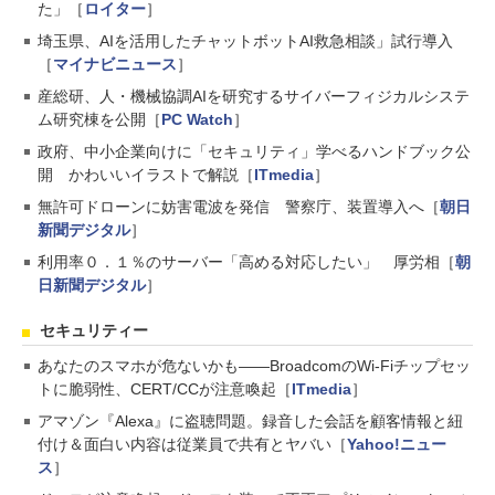
た」［
ロイター
］
埼玉県、AIを活用したチャットボットAI救急相談」試行導入
［
マイナビニュース
］
産総研、人・機械協調AIを研究するサイバーフィジカルシステ
ム研究棟を公開［
PC Watch
］
政府、中小企業向けに「セキュリティ」学べるハンドブック公
開 かわいいイラストで解説［
ITmedia
］
無許可ドローンに妨害電波を発信 警察庁、装置導入へ［
朝日
新聞デジタル
］
利用率０．１％のサーバー「高める対応したい」 厚労相［
朝
日新聞デジタル
］
セキュリティー
あなたのスマホが危ないかも――BroadcomのWi-Fiチップセッ
トに脆弱性、CERT/CCが注意喚起［
ITmedia
］
アマゾン『Alexa』に盗聴問題。録音した会話を顧客情報と紐
付け＆面白い内容は従業員で共有とヤバい［
Yahoo!ニュー
ス
］