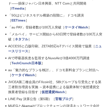
ド――損保ジャパン日本興亜、NTT Comと共同開発
［
ITmedia
］
「5Gはビジネスモデル構築の段階に」 ドコモ講演
［
EETimes
］
「au PAY」登録者数が100万人突破［
ケータイWatch
］
「メルペイ」 サービス開始から63日間で登録者数が100万人突
破［
ネタフル
］
ACCESSと凸版印刷、ZETA対応IoTデバイス開発で協業［
ニュ
ースリリース
］
AIで呼吸器疾患を監視するNuvoAirが3億4000万円調達
［
TechCrunch日本版
］
au「魅力的なプランを検討」、ドコモ新料金プランに対抗へ
［
ケータイWatch
］
JVCEA第二種会員のFXcoin社、SBIグループを引受先とする第
三者割当増資を実施 ～資本提携による協業体制で仮想通貨交
換業者登録を目指す［
仮想通貨Watch
］
LINE Pay 決算公告（第5期）［
官報ブログ
］
MUFGとAkamaiがブロックチェーンの決済ネットワーク会社