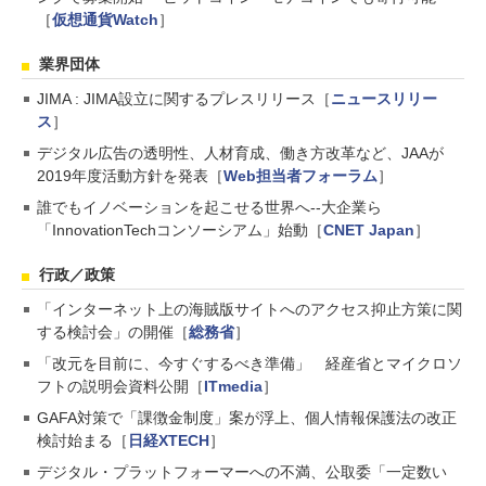
［
仮想通貨Watch
］
業界団体
JIMA : JIMA設立に関するプレスリリース［
ニュースリリー
ス
］
デジタル広告の透明性、人材育成、働き方改革など、JAAが
2019年度活動方針を発表［
Web担当者フォーラム
］
誰でもイノベーションを起こせる世界へ--大企業ら
「InnovationTechコンソーシアム」始動［
CNET Japan
］
行政／政策
「インターネット上の海賊版サイトへのアクセス抑止方策に関
する検討会」の開催［
総務省
］
「改元を目前に、今すぐするべき準備」 経産省とマイクロソ
フトの説明会資料公開［
ITmedia
］
GAFA対策で「課徴金制度」案が浮上、個人情報保護法の改正
検討始まる［
日経XTECH
］
デジタル・プラットフォーマーへの不満、公取委「一定数い