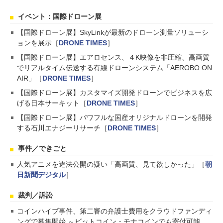
イベント：国際ドローン展
【国際ドローン展】SkyLinkが最新のドローン測量ソリューシ
ョンを展示［
DRONE TIMES
］
【国際ドローン展】エアロセンス、４K映像を非圧縮、高画質
でリアルタイム伝送する有線ドローンシステム「AEROBO ON
AIR」［
DRONE TIMES
］
【国際ドローン展】カスタマイズ開発ドローンでビジネスを広
げる日本サーキット［
DRONE TIMES
］
【国際ドローン展】パワフルな国産オリジナルドローンを開発
する石川エナジーリサーチ［
DRONE TIMES
］
事件／できごと
人気アニメを違法公開の疑い「高画質、見て欲しかった」［
朝
日新聞デジタル
］
裁判／訴訟
コインハイブ事件、第二審の弁護士費用をクラウドファンディ
ングで募集開始 ～ビットコイン・モナコインでも寄付可能