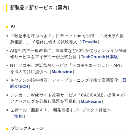
新製品／新サービス（国内）
AI
「救急車を呼ぶべき？」にチャットbotが回答 「埼玉県AI救
急相談」、10連休に備えて試験導入［
ITmedia
］
AIを社内の一般教養に、製造業など50社が使うオンラインAI研
修サービスをアイデミーが正式公開［
TechCrunch日本版
］
NTTドコモ、対話型AIサービス「ドコモAIエージェントAPI」
を法人向けに提供へ［
Markezine
］
キヤノンの眼科機器、ディープラーニング技術で高画質化［
日
経XTECH
］
シンカー、Webサイト改善サービス「CACICAβ版」提供 AIが
アクセスログを分析し課題を可視化［
Markezine
］
世界一の「囲碁ＡＩ」 開発目指すプロジェクト発足へ
［
NHK
］
ブロックチェーン