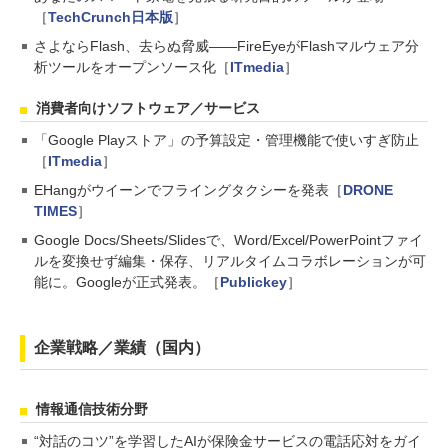
［
TechCrunch日本版
］
さよならFlash、去らぬ脅威――FireEyeがFlashマルウェア分
析ツールをオープンソース化［
ITmedia
］
消費者向けソフトウェア／サービス
「Google Playストア」の予算設定・管理機能で使いすぎ防止
［
ITmedia
］
EHangがウイーンでフライングタクシーを発表［
DRONE
TIMES
］
Google Docs/Sheets/Slidesで、Word/Excel/PowerPointファイ
ルを変換せず編集・保存、リアルタイムコラボレーションが可
能に。Googleが正式発表。［
Publickey
］
企業戦略／業績（国内）
情報通信技術分野
“対話のコツ”を学習したAIが保険金サービスの電話応対をガイ