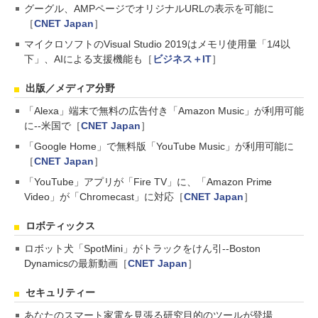
グーグル、AMPページでオリジナルURLの表示を可能に
［
CNET Japan
］
マイクロソフトのVisual Studio 2019はメモリ使用量「1/4以
下」、AIによる支援機能も［
ビジネス＋IT
］
出版／メディア分野
「Alexa」端末で無料の広告付き「Amazon Music」が利用可能
に--米国で［
CNET Japan
］
「Google Home」で無料版「YouTube Music」が利用可能に
［
CNET Japan
］
「YouTube」アプリが「Fire TV」に、「Amazon Prime
Video」が「Chromecast」に対応［
CNET Japan
］
ロボティックス
ロボット犬「SpotMini」がトラックをけん引--Boston
Dynamicsの最新動画［
CNET Japan
］
セキュリティー
あなたのスマート家電を見張る研究目的のツールが登場