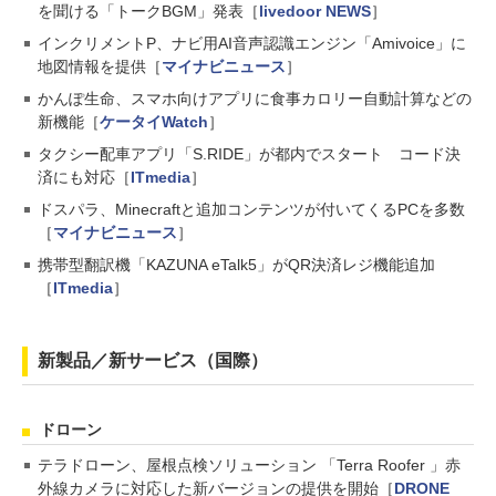
を聞ける「トークBGM」発表［
livedoor NEWS
］
インクリメントP、ナビ用AI音声認識エンジン「Amivoice」に
地図情報を提供［
マイナビニュース
］
かんぽ生命、スマホ向けアプリに食事カロリー自動計算などの
新機能［
ケータイWatch
］
タクシー配車アプリ「S.RIDE」が都内でスタート コード決
済にも対応［
ITmedia
］
ドスパラ、Minecraftと追加コンテンツが付いてくるPCを多数
［
マイナビニュース
］
携帯型翻訳機「KAZUNA eTalk5」がQR決済レジ機能追加
［
ITmedia
］
新製品／新サービス（国際）
ドローン
テラドローン、屋根点検ソリューション 「Terra Roofer 」赤
外線カメラに対応した新バージョンの提供を開始［
DRONE