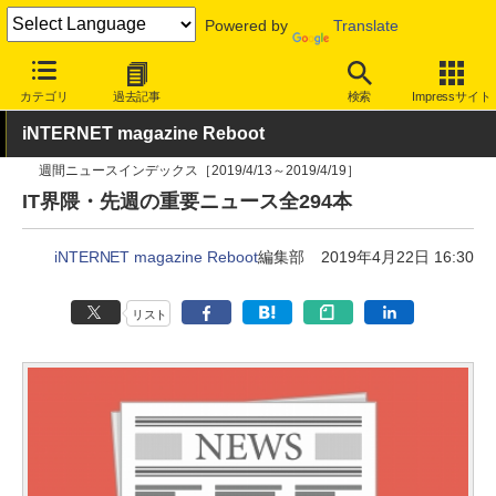
Powered by
Translate
INTERNET Watch
トピック
業界動向
その他
カテゴリ
過去記事
検索
Impressサイト
iNTERNET magazine Reboot
週間ニュースインデックス［2019/4/13～2019/4/19］
IT界隈・先週の重要ニュース全294本
iNTERNET magazine Reboot
編集部
2019年4月22日 16:30
リスト