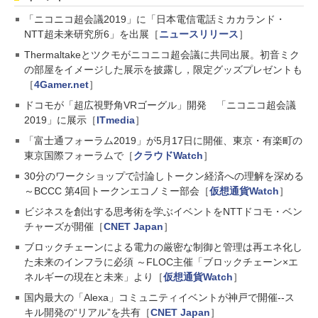
「ニコニコ超会議2019」に「日本電信電話ミカカランド・
NTT超未来研究所6」を出展［
ニュースリリース
］
Thermaltakeとツクモがニコニコ超会議に共同出展。初音ミク
の部屋をイメージした展示を披露し，限定グッズプレゼントも
［
4Gamer.net
］
ドコモが「超広視野角VRゴーグル」開発 「ニコニコ超会議
2019」に展示［
ITmedia
］
「富士通フォーラム2019」が5月17日に開催、東京・有楽町の
東京国際フォーラムで［
クラウドWatch
］
30分のワークショップで討論しトークン経済への理解を深める
～BCCC 第4回トークンエコノミー部会［
仮想通貨Watch
］
ビジネスを創出する思考術を学ぶイベントをNTTドコモ・ベン
チャーズが開催［
CNET Japan
］
ブロックチェーンによる電力の厳密な制御と管理は再エネ化し
た未来のインフラに必須 ～FLOC主催「ブロックチェーン×エ
ネルギーの現在と未来」より［
仮想通貨Watch
］
国内最大の「Alexa」コミュニティイベントが神戸で開催--ス
キル開発の“リアル”を共有［
CNET Japan
］