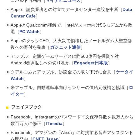
コバルト再利用［
マイナビニュース
］
Apple、請負業者との対立でデータセンター建設を中断［
Data
Center Cafe
］
AppleとQualcomm和解で、Intelがスマホ向け5Gモデムから撤
退［
PC Watch
］
AppleのクックCEO、大火災で損壊したノートルダム大聖堂修
復への寄付を発表［
ガジェット通信
］
アップル、定額ゲームサービスに約560億円を投資？対
Android巻き返しへの切り札か［
Engadget日本版
］
クアルコムとアップル、訴訟全ての取り下げに合意［
ケータイ
Watch
］
米アップル、自動運転車向けセンサーの供給元候補と協議［
ロ
イター
］
フェイスブック
Facebook、Instagramのパスワード平文保存件数を数万人から
数百万人に修正［
ITmedia
］
Facebook、アマゾンの「Alexa」に対抗する音声アシスタント
を開発中［
CNET Japan
］