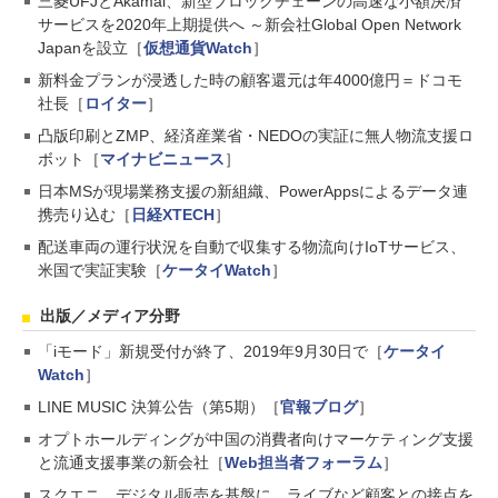
三菱UFJとAkamai、新型ブロックチェーンの高速な小額決済
サービスを2020年上期提供へ ～新会社Global Open Network
Japanを設立［
仮想通貨Watch
］
新料金プランが浸透した時の顧客還元は年4000億円＝ドコモ
社長［
ロイター
］
凸版印刷とZMP、経済産業省・NEDOの実証に無人物流支援ロ
ボット［
マイナビニュース
］
日本MSが現場業務支援の新組織、PowerAppsによるデータ連
携売り込む［
日経XTECH
］
配送車両の運行状況を自動で収集する物流向けIoTサービス、
米国で実証実験［
ケータイWatch
］
出版／メディア分野
「iモード」新規受付が終了、2019年9月30日で［
ケータイ
Watch
］
LINE MUSIC 決算公告（第5期）［
官報ブログ
］
オプトホールディングが中国の消費者向けマーケティング支援
と流通支援事業の新会社［
Web担当者フォーラム
］
スクエニ、デジタル販売を基盤に、ライブなど顧客との接点を