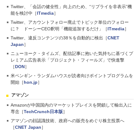
Twitter、「会話の健全性」向上のため、“リプライを非表示”機
能を検討中［
ITmedia
］
Twitter、アカウントフォロー廃止でトピック単位のフォロー
に？ ドーシーCEO釈明「機能追加するだけ」［
ITmedia
］
Twitter、違反コンテンツの38％を自動的に検出［
CNET
Japan
］
ニューヨーク・タイムズ、配信記事に抱いた気持ちに基づくプ
レミアム広告表示「プロジェクト・フィールズ」で快進撃
［
DON
］
米ペンギン・ランダムハウスが読者向けポイントプログラムを
開始［
hon.jp
］
アマゾン
Amazonが中国国内のマーケットプレイスを閉鎖して輸出入に
専念［
TechCrunch日本版
］
アマゾンの顔認識技術、政府への販売をめぐり株主投票へ
［
CNET Japan
］