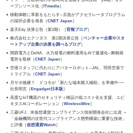
ープンソース化［
ITmedia
］
移動体験に革新をもたらす--京急がアクセラレータプログラム
の採択企業を発表［
CNET Japan
］
楽天Edy 決算公告（第3期）［
官報ブログ
］
株式会社エクソダス 第1期決算公告［
ベンチャー企業やスタ
ートアップ企業の決算を調べるブログ
］
関西電力とDeNA、火力発電の燃料運用をAIで最適化--舞鶴発
電所を取材［
CNET Japan
］
空港スタッフに代わりにアバターロボット--JAL、羽田空港で
トライアル［
CNET Japan
］
月サポ後継？ ドコモが「新たな端末購入補助」を準備中──
社長明言［
Engadget日本版
］
高度なIoT機器のセキュリティ検証の低コスト化を支援、ユビ
キタスAIコーポレーション［
WirelessWire
］
三菱UFJ、米仮想通貨コンプライアンス技術開発会社に出資 ～
「金融機関の次世代コンプライアンス態勢構築に重要な技術」
と評価［
仮想通貨Watch
］