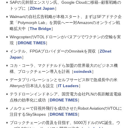
SAPの元幹部エンスリン氏、Google Cloudに移籍--顧客戦略の
トップに［
ZDnet Japan
］
Walmartの自社広告戦略が本格スタート、まずはSFアドテク企
業「Polymorph Lab」を買収へーー対Amazonのオンライン戦
略拡大中［
The Bridge
］
WingcopterのVTOLドローンがバヌアツでワクチンの空輸を実
現［
DRONE TIMES
］
インテル、FPGAプロバイダーのOmnitekを買収［
ZDnet
Japan
］
コカ・コーラ、マクドナルドら加盟の世界最大のビジネス機
構、ブロックチェーン導入を計画［
coindesk
］
データプリパレーションとセルフサービスBIで急成長中の米
Alteryxが日本法人を設立［
IT Leaders
］
テラドローンインドネシア、国営電力会社PLNの長距離送電線
点検の効率化に成功［
DRONE TIMES
］
ノルウェーで目視外飛行を成功させたRobot AviationのVTOLに
注目するSkySkopes［
DRONE TIMES
］
ブロックチェーンの普及を目指す、5000万ドルのVC誕生。ウ