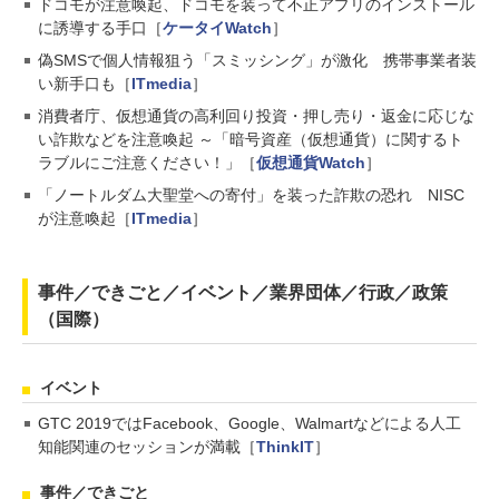
ドコモが注意喚起、ドコモを装って不正アプリのインストール
に誘導する手口［
ケータイWatch
］
偽SMSで個人情報狙う「スミッシング」が激化 携帯事業者装
い新手口も［
ITmedia
］
消費者庁、仮想通貨の高利回り投資・押し売り・返金に応じな
い詐欺などを注意喚起 ～「暗号資産（仮想通貨）に関するト
ラブルにご注意ください！」［
仮想通貨Watch
］
「ノートルダム大聖堂への寄付」を装った詐欺の恐れ NISC
が注意喚起［
ITmedia
］
事件／できごと／イベント／業界団体／行政／政策
（国際）
イベント
GTC 2019ではFacebook、Google、Walmartなどによる人工
知能関連のセッションが満載［
ThinkIT
］
事件／できごと