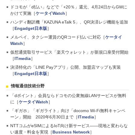
ドコモが「d払い」などで「+20％」還元、4月24日からGWに
かけて実施［
ケータイWatch
］
ハンディ翻訳機「KAZUNA eTalk 5」、QR決済レジ機能を追加
［
Engadget日本版
］
メルペイ、タクシー運賃のQRコード払いに対応［
ケータイ
Watch
］
仮想通貨取引サービス「楽天ウォレット」が新規口座受付開始
［
ITmedia
］
決済特化の「LINE Payアプリ」公開、加盟店マップも実装
［
Engadget日本版
］
情報通信技術分野
「dポイント」会員ならドコモの公衆無線LANサービスが無料
に［
ケータイWatch
］
「ギガホ」「ギガライト」向け「docomo Wi-Fi無料キャンペ
ーン」開始 2020年6月30日まで［
ITmedia
］
NTTコムがeSIMによるIoT向け新サービス――現地と変わらな
い速度・料金を実現［
Business Network
］