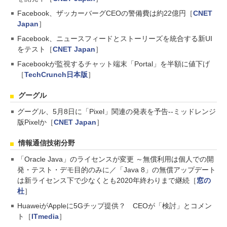
Facebook、ザッカーバーグCEOの警備費は約22億円［
CNET
Japan
］
Facebook、ニュースフィードとストーリーズを統合する新UI
をテスト［
CNET Japan
］
Facebookが監視するチャット端末「Portal」を半額に値下げ
［
TechCrunch日本版
］
グーグル
グーグル、5月8日に「Pixel」関連の発表を予告--ミッドレンジ
版Pixelか［
CNET Japan
］
情報通信技術分野
「Oracle Java」のライセンスが変更 ～無償利用は個人での開
発・テスト・デモ目的のみに／「Java 8」の無償アップデート
は新ライセンス下で少なくとも2020年終わりまで継続［
窓の
杜
］
HuaweiがAppleに5Gチップ提供？ CEOが「検討」とコメン
ト［
ITmedia
］