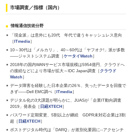
市場調査／指標（国内）
情報通信技術分野
「現金派」は意外にも20代 年代で違うキャッシュレス意向
［
ITmedia
］
10～30代は「メルカリ」、40～60代は「ヤフオク!」派が多数
――ジャストシステム調査［
ケータイWatch
］
2018年の国内WANサービス市場規模は5954億円、クラウドへ
の接続などにより市場が拡大～IDC Japan調査［
クラウド
Watch
］
データ障害を経験した日本企業の26％、失ったデータを回復で
きず――Dell EMC調べ［
ITmedia
］
デジタル化の3大課題が明らかに、JUASが「企業IT動向調査
2019」発表会［
日経XTECH
］
パスワード定期変更、5割以上が継続 GDPR未対応企業は3割
超［
日経XTECH
］
ポストデジタル時代は「DARQ」が差別化要因に--アクセンチ