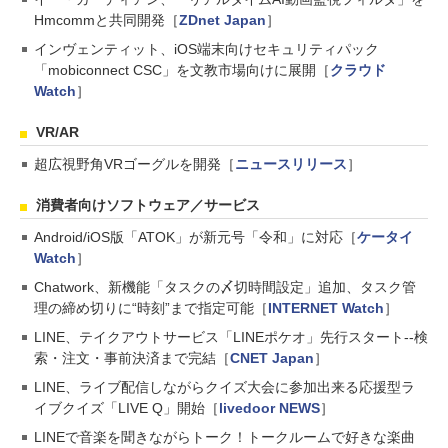
Hmcommと共同開発［
ZDnet Japan
］
インヴェンティット、iOS端末向けセキュリティパック
「mobiconnect CSC」を文教市場向けに展開［
クラウド
Watch
］
VR/AR
超広視野角VRゴーグルを開発［
ニュースリリース
］
消費者向けソフトウェア／サービス
Android/iOS版「ATOK」が新元号「令和」に対応［
ケータイ
Watch
］
Chatwork、新機能「タスクの〆切時間設定」追加、タスク管
理の締め切りに“時刻”まで指定可能［
INTERNET Watch
］
LINE、テイクアウトサービス「LINEポケオ」先行スタート--検
索・注文・事前決済まで完結［
CNET Japan
］
LINE、ライブ配信しながらクイズ大会に参加出来る応援型ラ
イブクイズ「LIVE Q」開始［
livedoor NEWS
］
LINEで音楽を聞きながらトーク！トークルームで好きな楽曲