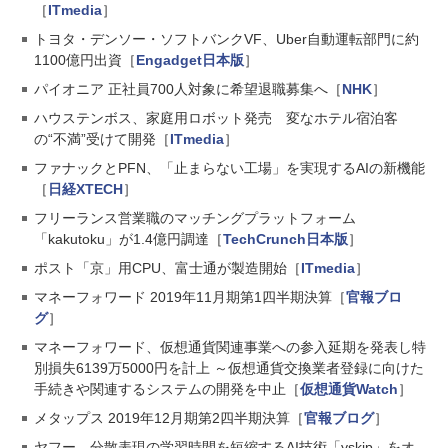
［
ITmedia
］
トヨタ・デンソー・ソフトバンクVF、Uber自動運転部門に約
1100億円出資［
Engadget日本版
］
パイオニア 正社員700人対象に希望退職募集へ［
NHK
］
ハウステンボス、家庭用ロボット発売 変なホテル宿泊客
の“不満”受けて開発［
ITmedia
］
ファナックとPFN、「止まらない工場」を実現するAIの新機能
［
日経XTECH
］
フリーランス営業職のマッチングプラットフォーム
「kakutoku」が1.4億円調達［
TechCrunch日本版
］
ポスト「京」用CPU、富士通が製造開始［
ITmedia
］
マネーフォワード 2019年11月期第1四半期決算［
官報ブロ
グ
］
マネーフォワード、仮想通貨関連事業への参入延期を発表し特
別損失6139万5000円を計上 ～仮想通貨交換業者登録に向けた
手続きや関連するシステムの開発を中止［
仮想通貨Watch
］
メタップス 2019年12月期第2四半期決算［
官報ブログ
］
ヤフー、分散表現の学習時間を短縮するAI技術「yskip」をオ