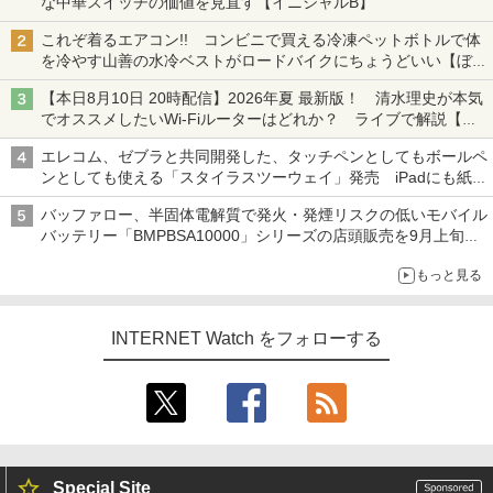
な中華スイッチの価値を見直す【イニシャルB】
これぞ着るエアコン!! コンビニで買える冷凍ペットボトルで体
を冷やす山善の水冷ベストがロードバイクにちょうどいい【ぼっ
ち・ざ・ろーど！その14】【空いた時間でなにしてる？】
【本日8月10日 20時配信】2026年夏 最新版！ 清水理史が本気
でオススメしたいWi-Fiルーターはどれか？ ライブで解説【清
水理史の「イニシャルB」チャンネル】
エレコム、ゼブラと共同開発した、タッチペンとしてもボールペ
ンとしても使える「スタイラスツーウェイ」発売 iPadにも紙に
も、持ち替えずに書き込める
バッファロー、半固体電解質で発火・発煙リスクの低いモバイル
バッテリー「BMPBSA10000」シリーズの店頭販売を9月上旬に
開始
もっと見る
INTERNET Watch をフォローする
Special Site