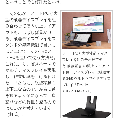
ということでも好評だという。
そのほか、ノートPCと大
型の液晶ディスプレイを組
み合わせて使う机上レイア
ウトも、しばしば見かけ
る。液晶ディスプレイをス
タンドの昇降機能で目いっ
ぱい上げて、その下にノー
ノートPCと大型液晶ディス
トPCを置いて使う方法だ。
プレイを組み合わせて使
これにより、省スペースで
う“前後置き”の机上レイアウ
マルチディスプレイを実現
ト例（ディスプレイは後述す
し、作業効率を上げるわけ
る34型ウルトラワイドディス
だ。「さらに、視線移動も
プレイ「ProLite
上下になるので、左右に首
XUB3493WQSU」）
を振るより楽になって、肩
凝りなどの負担も減るので
はないかと考えています」
（柳氏）。