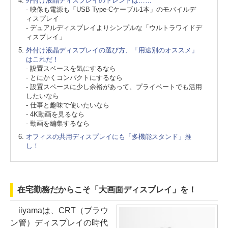
外付け液晶ディスプレイのトレンドは……
- 映像も電源も「USB Type-Cケーブル1本」のモバイルデ
ィスプレイ
- デュアルディスプレイよりシンプルな「ウルトラワイドデ
ィスプレイ」
外付け液晶ディスプレイの選び方、「用途別のオススメ」
はこれだ！
- 設置スペースを気にするなら
- とにかくコンパクトにするなら
- 設置スペースに少し余裕があって、プライベートでも活用
したいなら
- 仕事と趣味で使いたいなら
- 4K動画を見るなら
- 動画を編集するなら
オフィスの共用ディスプレイにも「多機能スタンド」推
し！
在宅勤務だからこそ「大画面ディスプレイ」を！
iiyamaは、CRT（ブラウ
ン管）ディスプレイの時代