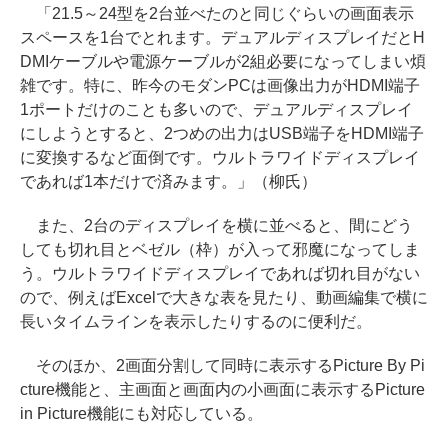
「21.5～24型を2台並べたのと同じぐらいの画面表示
スペースを1台でとれます。デュアルディスプレイだとH
DMIケーブルや電源ケーブルが2組必要になってしまい煩
雑です。特に、昨今のモダンPCは画像出力がHDMI端子
1ポートだけのことも多いので、デュアルディスプレイ
にしようとすると、2つめの出力はUSB端子をHDMI端子
に変換するなど面倒です。ウルトラワイドディスプレイ
であれば1本だけで済みます。」（柳氏）
また、2台のディスプレイを横に並べると、間にどう
しても切れ目とベゼル（枠）が入って邪魔になってしま
う。ウルトラワイドディスプレイであれば切れ目がない
ので、例えばExcelで大きな表を見たり、動画編集で横に
長いタイムラインを表示したりするのに便利だ。
そのほか、2画面分割して同時に表示するPicture By Pi
cture機能と、主画面と画面内の小画面に表示するPicture
in Picture機能にも対応している。