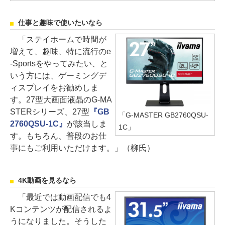
仕事と趣味で使いたいなら
「ステイホームで時間が
増えて、趣味、特に流行のe
-Sportsをやってみたい、と
いう方には、ゲーミングデ
ィスプレイをお勧めしま
す。27型大画面液晶のG-MA
STERシリーズ、27型
『GB
「G-MASTER GB2760QSU-
2760QSU-1C』
が該当しま
1C」
す。もちろん、普段のお仕
事にもご利用いただけます。」（柳氏）
4K動画を見るなら
「最近では動画配信でも4
Kコンテンツが配信されるよ
うになりました。そうした