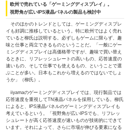
欧州で売れている「ゲーミングディスプレイ」。
視野角が広いIPS液晶パネルの製品も検討中
そのほかのトレンドとしては、ゲーミングディスプレ
イも好調に推移しているという。特に欧州ではよく売れ
ていると柳氏は説明する。必ずしもゲームに限らず、趣
味と仕事と両立できるものということだ。「一般にゲー
ミングディスプレイは高価格帯ですが、趣味で買い替え
るときに、リフレッシュレートの高いもの、応答速度の
速いもの、そして仕事でも使えるもの、ということで選
ぶことが多い。日本もこれから増えるのではないでしょ
うか」（柳氏）。
iiyamaのゲーミングディスプレイでは、現行製品では
応答速度を重視してTN液晶パネルを採用している。柳氏
によると、IPS液晶パネルのゲーミングディスプレイも
考えているという。「視野角が広いIPSでも、リフレッ
シュレートが高く応答速度が速いものが技術的にできて
います。それによって、さらに市場が伸びる要素になる