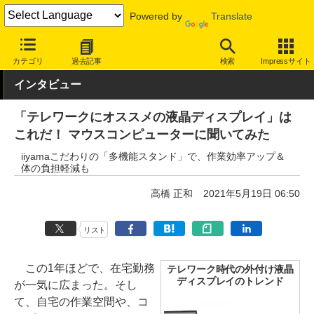
Powered by
Translate
INTERNET Watch
ハードウェア
周辺機器
カテゴリ
過去記事
検索
Impressサイト
インタビュー
「テレワークにオススメの液晶ディスプレイ」は
これだ！ マウスコンピューターに聞いてみた
iiyamaこだわりの「多機能スタンド」で、作業効率アップ＆
体の負担軽減も
高橋 正和
2021年5月19日 06:50
リスト
この1年ほどで、在宅勤務
テレワーク時代の外付け液晶
ディスプレイのトレンド
が一気に広まった。そし
て、自宅の作業空間や、コ