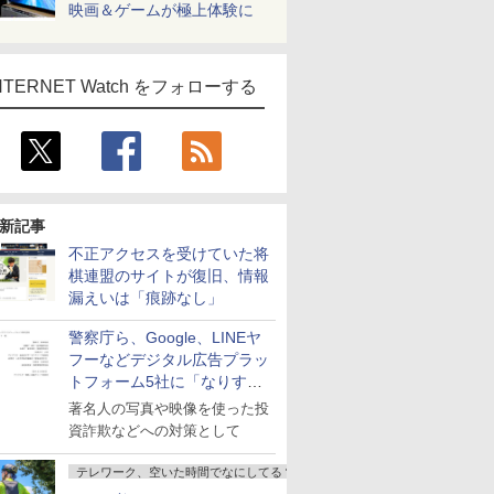
映画＆ゲームが極上体験に
NTERNET Watch をフォローする
新記事
不正アクセスを受けていた将
棋連盟のサイトが復旧、情報
漏えいは「痕跡なし」
警察庁ら、Google、LINEヤ
フーなどデジタル広告プラッ
トフォーム5社に「なりすま
し詐欺広告」対策強化を要請
著名人の写真や映像を使った投
資詐欺などへの対策として
テレワーク、空いた時間でなにしてる？