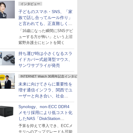
インタビュー
子どものスマホ・SNS、「家
族で話し合ってルール作り」
と言われても、正直難しくな
いですか？
「16歳になった瞬間にSNSデビ
ューする方が怖い」という上沼
紫野弁護士にヒントを聞く
持ち運び時は小さくなるスラ
イドカバー式超薄型マウス、
サンワサプライが発売
INTERNET Watch 30周年記念インタビュー
未来に向けてさらに重要性を
増す通信インフラ、関西でユ
ーザーと向き合い、社会
の“あたらしい”を起動し続け
Synology、non-ECC DDR4
る～オプテージ
メモリ採用により低コスト化
したNAS「DiskStation
neo+」シリーズ
予算を抑えて導入でき、ECCメ
モリへのアップグレードも可能