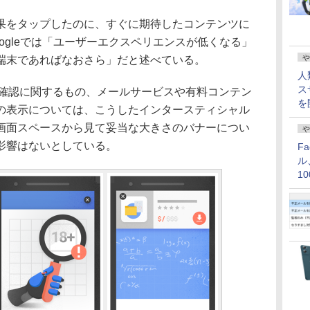
をタップしたのに、すぐに期待したコンテンツに
ogleでは「ユーザーエクスペリエンスが低くなる」
や
端末であればなおさら」だと述べている。
人
ス
齢確認に関するもの、メールサービスや有料コンテン
を
の表示については、こうしたインタースティシャル
画面スペースから見て妥当な大きさのバナーについ
や
影響はないとしている。
F
ル
1
価