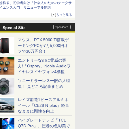
総務省、初学者向け「社会人のためのデータサ
イエンス入門」リニューアル開講
もっと見る
Special Site
マウス、RTX 5060 Ti搭載ゲ
ーミングPCが7万5,000円オ
フで30万円台！
エントリーなのに脅威の実
力!「Osprey」Noble Audioワ
イヤレスイヤフォン4機種を
一気に聴く
ソニーミラーレス一眼の大特
集！ 見どころ記事まとめ
レイズ鍛造1ピースアルミホ
イール「CE28 N-plus」軽量
なままに剛性を向上
ハイグレードテレビ「TCL
Q7D Pro」。圧巻の色彩美で