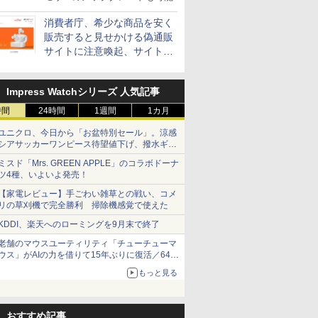
消費者庁、希少な商品を安く
販売すると見せかける偽通販
サイトに注意喚起、サイト名
とドメイン名を公表
Impress Watchシリーズ 人気記事
時間
24時間
1週間
1カ月
ユニクロ、今日から「お盆特別セール」。涼感
シアサッカーワンピース待望値下げ、撥水ギア
ショーツは1990円に
ミスド「Mrs. GREEN APPLE」のコラボドーナ
ツ4種、いよいよ発売！
【家電レビュー】手ごわい雑草との戦い、コメ
リの草刈機で完全勝利 掃除機感覚で使えた
KDDI、楽天へのローミングを9月末で終了
老舗のマウスユーティリティ「チューチューマ
ウス」がAIの力を借りて15年ぶりに復活／64bit
化、Windows 10/11、「Chrome」も走り回
もっと見る
る。復活記念で2026年末まで500円
おすすめ記事