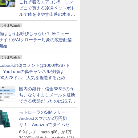
これぞ着るエアコン!! コン
ビニで買える冷凍ペットボト
ルで体を冷やす山善の水冷ベ
ストがロードバイクにちょう
じうまWatch
どいい【ぼっち・ざ・ろー
ど！その14】
類はもうお呼びじゃない？ 米ニュー
サイトがAIクローラー対象の広告配信
開始
じうまWatch
acebookの偽コメントは1000件287ド
、YouTubeの偽チャンネル登録は
000人78ドル…人気を捏造するための
格リストが公開中
国内の銀行・信金386行のう
ち、なりすましメールを遮断
できる状態だったのは26.7％
にとどまる～GMOブランド
モトローラのSIMフリー
セキュリティ調査
Androidスマホが2万円切
り！ Amazonでタイムセー
ル
6.9インチ「moto g06」が1万