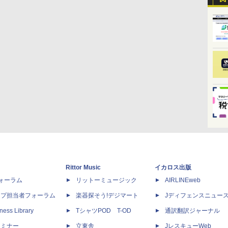
Rittor Music
イカロス出版
dフォーラム
リットーミュージック
AIRLINEweb
ップ担当者フォーラム
楽器探そう!デジマート
Jディフェンスニュー
ness Library
TシャツPOD T-OD
通訳翻訳ジャーナル
セミナー
立東舎
JレスキューWeb