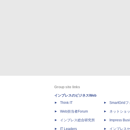
Group site links
インプレスのビジネスWeb
Think IT
SmartGri
Web担当者Forum
ネットショ
インプレス総合研究所
Impress Busi
IT Leaders
インプレス