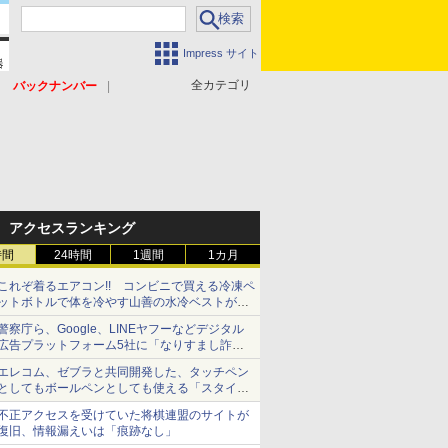
Impress サイト
全カテゴリ
バックナンバー
アクセスランキング
時間
24時間
1週間
1カ月
これぞ着るエアコン!! コンビニで買える冷凍ペ
ットボトルで体を冷やす山善の水冷ベストがロ
ードバイクにちょうどいい【ぼっち・ざ・ろー
警察庁ら、Google、LINEヤフーなどデジタル
ど！その14】【空いた時間でなにしてる？】
広告プラットフォーム5社に「なりすまし詐欺
広告」対策強化を要請 著名人の写真や映像を
エレコム、ゼブラと共同開発した、タッチペン
使った投資詐欺などへの対策として
としてもボールペンとしても使える「スタイラ
スツーウェイ」発売 iPadにも紙にも、持ち替
不正アクセスを受けていた将棋連盟のサイトが
えずに書き込める
復旧、情報漏えいは「痕跡なし」