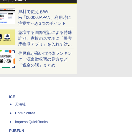
無料で使えるWi-
Fi「00000JAPAN」利用時に
注意すべき3つのポイント
急増する国際電話による特殊
詐欺、家族のスマホに「警察
庁推奨アプリ」を入れて対策
しよう！
住民税が高い自治体ランキン
グ、源泉徴収票の見方など
「税金の話」まとめ
ICE
天海社
ス
Comic curea
impress QuickBooks
PUBFUN