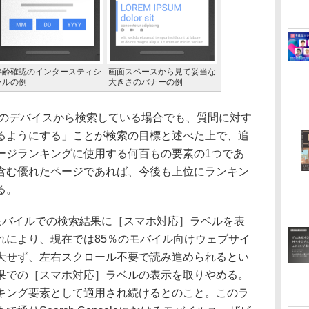
年齢確認のインタースティシ
画面スペースから見て妥当な
ャルの例
大きさのバナーの例
どのデバイスから検索している場合でも、質問に対す
るようにする」ことが検索の目標と述べた上で、追
ージランキングに使用する何百もの要素の1つであ
含む優れたページであれば、今後も上位にランキン
る。
は、モバイルでの検索結果に［スマホ対応］ラベルを表
れにより、現在では85％のモバイル向けウェブサイ
大せず、左右スクロール不要で読み進められるとい
果での［スマホ対応］ラベルの表示を取りやめる。
キング要素として適用され続けるとのこと。このラ