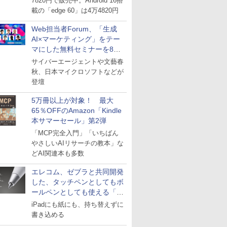
7820円で販売中。Android 16搭
載の「edge 60」は4万4820円
Web担当者Forum、「生成
AI×マーケティング」をテー
マにした無料セミナーを8月
27日にオンライン開催
サイバーエージェントや文藝春
秋、日本マイクロソフトなどが
登壇
5万冊以上が対象！ 最大
65％OFFのAmazon「Kindle
本サマーセール」第2弾
「MCP完全入門」「いちばん
やさしいAIリサーチの教本」な
どAI関連本も多数
エレコム、ゼブラと共同開発
した、タッチペンとしてもボ
ールペンとしても使える「ス
タイラスツーウェイ」発売
iPadにも紙にも、持ち替えずに
書き込める