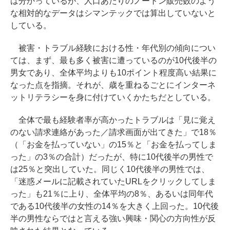
は分かっているが、人口あたりのノートン販売数のよう
な相対的なデータはシマンテックでは算出していないと
している。
被害・トラブル経験における性・年代別の傾向につい
ては、まず、最も多く被害に遭っているのが10代後半の
男女であり、全体平均よりも10ポイント程度高い結果に
なった点を指摘。それが、歳を重ねるごとにインターネ
ットリテラシーを身に付けていくかたちだとしている。
全体で最も経験者率が高かったトラブルは「見に覚え
のない請求連絡があった／請求画面が出てきた」で18％
（「お金を払っていない」の15％と「お金を払ってしま
った」の3％の合計）だったが、特に10代後半の男性で
は25％と突出していた。同じく10代後半の男性では、
「迷惑メールに記載されていたURLをクリックしてしま
った」も21％に上り、全体平均の8％、あるいは同年代
である10代後半の女性の14％を大きく上回った。10代後
半の男性ならではと言える強い興味・関心の方向性が反