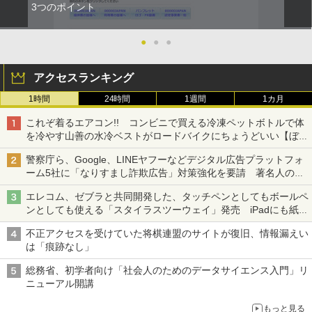
3つのポイント
●
●
●
アクセスランキング
1時間
24時間
1週間
1カ月
これぞ着るエアコン!! コンビニで買える冷凍ペットボトルで体
を冷やす山善の水冷ベストがロードバイクにちょうどいい【ぼっ
ち・ざ・ろーど！その14】【空いた時間でなにしてる？】
警察庁ら、Google、LINEヤフーなどデジタル広告プラットフォ
ーム5社に「なりすまし詐欺広告」対策強化を要請 著名人の写
真や映像を使った投資詐欺などへの対策として
エレコム、ゼブラと共同開発した、タッチペンとしてもボールペ
ンとしても使える「スタイラスツーウェイ」発売 iPadにも紙に
も、持ち替えずに書き込める
不正アクセスを受けていた将棋連盟のサイトが復旧、情報漏えい
は「痕跡なし」
総務省、初学者向け「社会人のためのデータサイエンス入門」リ
ニューアル開講
もっと見る