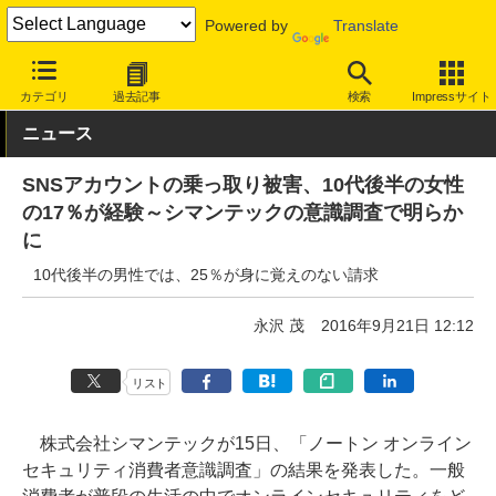
Powered by
Translate
INTERNET Watch
トピック
セキュリティ
調査
カテゴリ
過去記事
検索
Impressサイト
ニュース
SNSアカウントの乗っ取り被害、10代後半の女性
の17％が経験～シマンテックの意識調査で明らか
に
10代後半の男性では、25％が身に覚えのない請求
永沢 茂
2016年9月21日 12:12
リスト
株式会社シマンテックが15日、「ノートン オンライン
セキュリティ消費者意識調査」の結果を発表した。一般